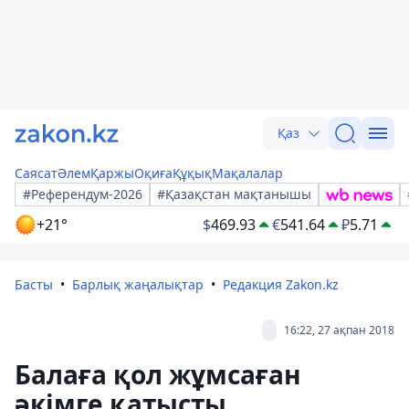
Қаз
Саясат
Әлем
Қаржы
Оқиға
Құқық
Мақалалар
#Референдум-2026
#Қазақстан мақтанышы
+21°
$
469.93
€
541.64
₽
5.71
Басты
Барлық жаңалықтар
Редакция Zakon.kz
16:22, 27 ақпан 2018
Балаға қол жұмсаған
әкімге қатысты