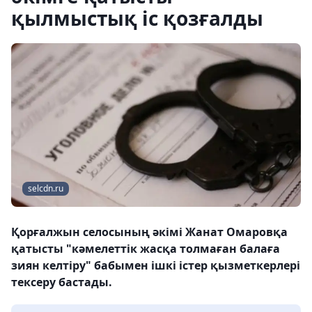
қылмыстық іс қозғалды
selcdn.ru
Қорғалжын селосының әкімі Жанат Омаровқа
қатысты "кәмелеттік жасқа толмаған балаға
зиян келтіру" бабымен ішкі істер қызметкерлері
тексеру бастады.