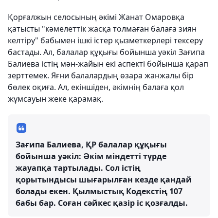
Қорғалжын селосының әкімі Жанат Омаровқа
қатысты "кәмелеттік жасқа толмаған балаға зиян
келтіру" бабымен ішкі істер қызметкерлері тексеру
бастады. Ал, балалар құқығы бойынша уәкіл Зағипа
Балиева істің мән-жайын екі аспекті бойынша қарап
зерттемек. Яғни балалардың өзара жанжалы бір
бөлек оқиға. Ал, екіншіден, әкімнің балаға қол
жұмсауын жеке қарамақ.
Зағипа Балиева, ҚР балалар құқығы
бойынша уәкіл: Әкім міндетті түрде
жауапқа тартылады. Сол істің
қорытындысы шығарылған кезде қандай
болады екен. Қылмыстық Кодекстің 107
бабы бар. Соған сәйкес қазір іс қозғалды.