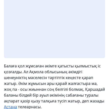
Балаға қол жұмсаған әкімге қатысты қылмыстық іс
қозғалды. Ал Ақмола облысының әкімдігі
шенеуніктің мәселесін тәртіптік кеңесте қарап
жатыр. Әкім жұмысын ары қарай жалғастыра ма,
жоқ па - осы жиыннан соң белгілі болмақ. Қаршадай
баланы білдей бір ауыл әкімінің сабағаны туралы
ақпарат қазір қызу талқыға түсіп жатыр, деп жазады
Астана
телеарнасы.