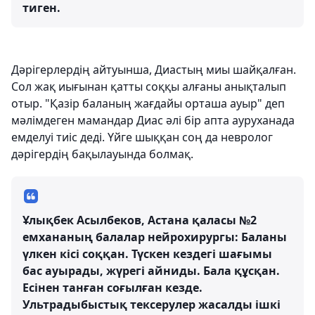
тиген.
Дәрігерлердің айтуынша, Диастың миы шайқалған.
Сол жақ иығынан қатты соққы алғаны анықталып
отыр. "Қазір баланың жағдайы орташа ауыр" деп
мәлімдеген мамандар Диас әлі бір апта ауруханада
емделуі тиіс деді. Үйге шыққан соң да невролог
дәрігердің бақылауында болмақ.
Ұлықбек Асылбеков, Астана қаласы №2
емхананың балалар нейрохирургы: Баланы
үлкен кісі соққан. Түскен кездегі шағымы
бас ауырады, жүрегі айниды. Бала құсқан.
Есінен танған соғылған кезде.
Ультрадыбыстық тексерулер жасалды ішкі