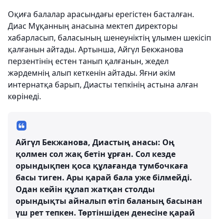
Оқиға балалар арасындағы ерегістен басталған.
Диас Мұқанның анасына мектеп директоры
хабарласып, баласының шенеуніктің ұлымен шекісіп
қалғанын айтады. Артынша, Айгүл Бекжанова
перзентінің естен танып қалғанын, жедел
жәрдемнің алып кеткенін айтады. Яғни әкім
интернатқа барып, Диасты тепкінің астына алған
көрінеді.
Айгүл Бекжанова, Диастың анасы: Оң
қолмен сол жақ бетін ұрған. Сол кезде
орындықпен қоса құлағанда тумбочкаға
басы тиген. Ары қарай бала уже білмейді.
Одан кейін құлап жатқан столды
орындықты айналып өтіп баланың басынан
үш рет тепкен. Төртіншіден денесіне қарай