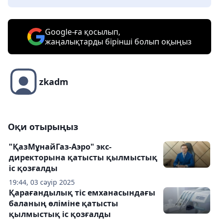
Google-ға қосылып,
жаңалықтарды бірінші болып оқыңыз
zkadm
Оқи отырыңыз
"ҚазМұнайГаз-Аэро" экс-
директорына қатысты қылмыстық
іс қозғалды
19:44, 03 сәуір 2025
Қарағандылық тіс емханасындағы
баланың өліміне қатысты
қылмыстық іс қозғалды