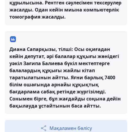
құрылысына. Рентген сәулесімен тексерулер
жасалды. Одан кейін миына компьютерлік
томография жасалды.
Диана Сапарқызы, тілші: Осы оқиғадан
кейін депутат, әрі балалар құқығы жөнідегі
уәкіл Зағипа Балиева бүкіл мектептерге
балалардың құқығы жайлы кітап
таратылатынын айтты. Яғни барлық 7400
білім ошағында арнайы құқықтық
бағдарлама сабақ ретінде жүргізіледі.
Сонымен бірге, бұл жағдайды соңына дейін
бақылауда ұстайтынын баса айтты.
Мақаламен бөлісу