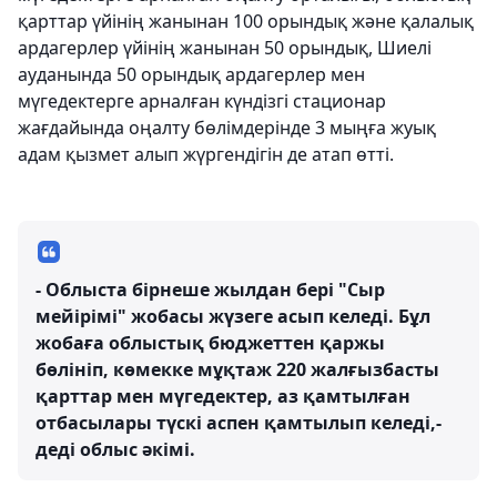
қарттар үйінің жанынан 100 орындық және қалалық
ардагерлер үйінің жанынан 50 орындық, Шиелі
ауданында 50 орындық ардагерлер мен
мүгедектерге арналған күндізгі стационар
жағдайында оңалту бөлімдерінде 3 мыңға жуық
адам қызмет алып жүргендігін де атап өтті.
- Облыста бірнеше жылдан бері "Сыр
мейірімі" жобасы жүзеге асып келеді. Бұл
жобаға облыстық бюджеттен қаржы
бөлініп, көмекке мұқтаж 220 жалғызбасты
қарттар мен мүгедектер, аз қамтылған
отбасылары түскі аспен қамтылып келеді,-
деді облыс әкімі.