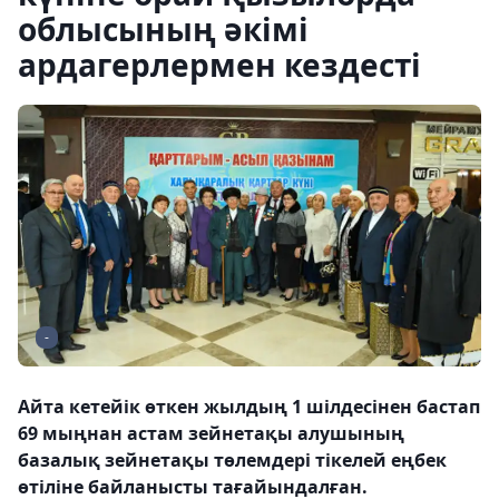
облысының әкімі
ардагерлермен кездесті
-
Айта кетейік өткен жылдың 1 шілдесінен бастап
69 мыңнан астам зейнетақы алушының
базалық зейнетақы төлемдері тікелей еңбек
өтіліне байланысты тағайындалған.