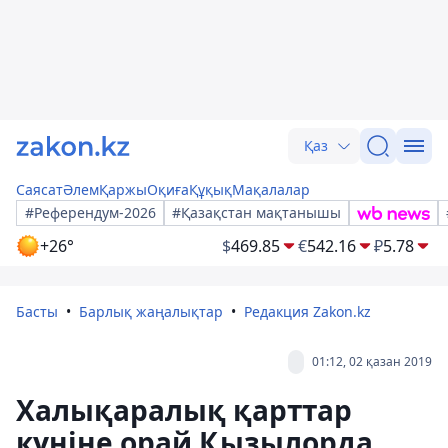
Қаз
Саясат
Әлем
Қаржы
Оқиға
Құқық
Мақалалар
#Референдум-2026
#Қазақстан мақтанышы
+26°
$
469.85
€
542.16
₽
5.78
Басты
Барлық жаңалықтар
Редакция Zakon.kz
01:12, 02 қазан 2019
Халықаралық қарттар
күніне орай Қызылорда