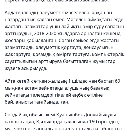
Ардагерлердің әлеуметтік мәселелері әрқашан
назардан тыс қалған емес. Мәселен аймақтағы егде
жастағы азаматтар үшін лайықты өмір сүру сапасын
арттырудың 2018-2020 жылдарға арналған кешенді
жоспары қабылданған. Соған сәйкес егде жастағы
азаматтарды әлеуметтік қорғауға, денсаулығын
жақсартуға, қоғамдық өмірге тартуға, компьютерлік
сауаттылығын арттыруға бағытталған жұмыстар
жүзеге асырылуда.
Айта кетейік өткен жылдың 1 шілдесінен бастап 69
мыңнан астам зейнетақы алушының базалық
зейнетақы төлемдері тікелей еңбек өтіліне
байланысты тағайындалған.
Сондай ақ облыс әкімі Қуанышбек Досмайылұлы
қазіргі таңда, Қызылорда қаласында 150 орындық
мүгедектерге арналған оңалту орталығы, облыстық