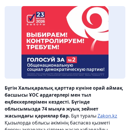
Бүгін Халықаралық қарттар күніне орай аймақ
басшысы ҰОС ардагерлері мен тыл
еңбеккерлерімен кездесті. Бүгінде
облысымызда 74 мыңға жуық зейнет
жасындағы қариялар бар.
Бұл туралы
Zakon.kz
Қызылорда облысы әкімінің баспасөз қызметі
берген ақпаратқа сілтеме жасап хабарлайды.