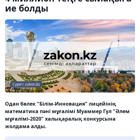
ие болды
Сурет: zakon.kz
Одан бөлек "Білім-Инновация" лицейінің
математика пәні мұғалімі Муаммер Гүл "Әлем
мұғалімі-2020" халықаралық конкурсына
жолдама алды.