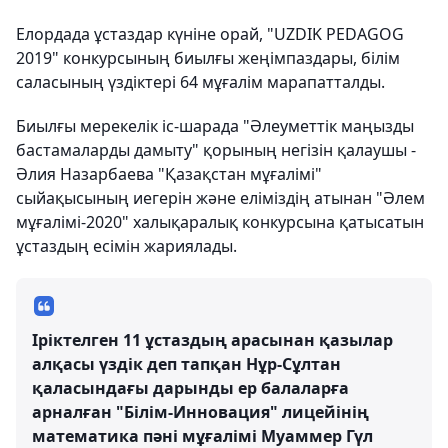
Елордада ұстаздар күніне орай, "UZDIK PEDAGOG
2019" конкурсының биылғы жеңімпаздары, білім
саласының үздіктері 64 мұғалім марапатталды.
Биылғы мерекелік іс-шарада "Әлеуметтік маңызды
бастамаларды дамыту" қорының негізін қалаушы -
Әлия Назарбаева "Қазақстан мұғалімі"
сыйақысының иегерін және еліміздің атынан "Әлем
мұғалімі-2020" халықаралық конкурсына қатысатын
ұстаздың есімін жариялады.
Іріктелген 11 ұстаздың арасынан қазылар
алқасы үздік деп тапқан Нұр-Сұлтан
қаласындағы дарынды ер балаларға
арналған "Білім-Инновация" лицейінің
математика пәні мұғалімі Муаммер Гүл