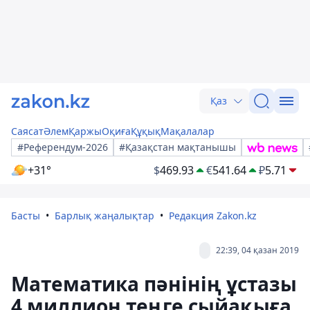
Қаз
Саясат
Әлем
Қаржы
Оқиға
Құқық
Мақалалар
#Референдум-2026
#Қазақстан мақтанышы
+31°
$
469.93
€
541.64
₽
5.71
Басты
Барлық жаңалықтар
Редакция Zakon.kz
22:39, 04 қазан 2019
Математика пәнінің ұстазы
4 миллион теңге сыйақыға