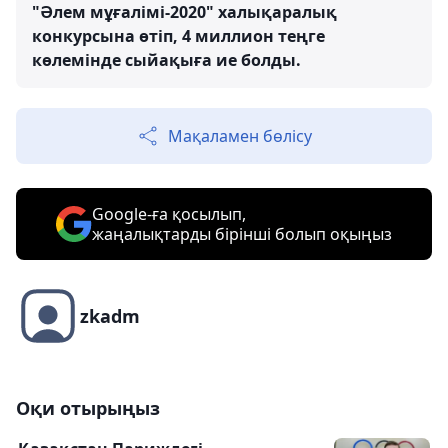
"Әлем мұғалімі-2020" халықаралық
конкурсына өтіп, 4 миллион теңге
көлемінде сыйақыға ие болды.
Мақаламен бөлісу
Google-ға қосылып,
жаңалықтарды бірінші болып оқыңыз
zkadm
Оқи отырыңыз