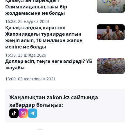
Қазақстан Париждегі
Олимпиаданың тағы бір
жолдамасына ие болды
16:29, 25 наурыз 2024
Қазақстандық каратэші
Жапониядағы турнирде алтын
жеңіп алып, 10 миллион жапон
иеніне ие болды
16:38, 23 шілде 2026
Доллар өсіп, теңге неге әлсіреді? ҰБ
жауабы
13:00, 03 желтоқсан 2021
Жаңалықтан zakon.kz сайтында
хабардар болыңыз: