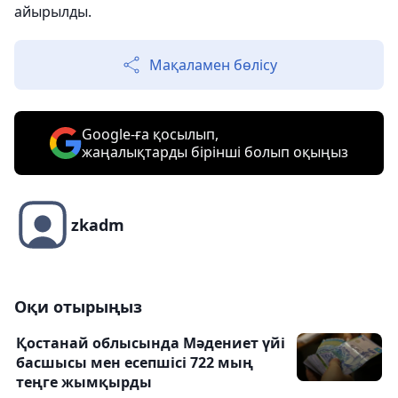
айырылды.
Мақаламен бөлісу
Google-ға қосылып,
жаңалықтарды бірінші болып оқыңыз
zkadm
Оқи отырыңыз
Қостанай облысында Мәдениет үйі
басшысы мен есепшісі 722 мың
теңге жымқырды