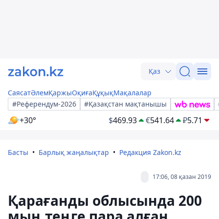
Қаз
Саясат
Әлем
Қаржы
Оқиға
Құқық
Мақалалар
#Референдум-2026
#Қазақстан мақтанышы
+30°
$
469.93
€
541.64
₽
5.71
Басты
Барлық жаңалықтар
Редакция Zakon.kz
17:06, 08 қазан 2019
Қарағанды облысында 200
мың теңге пара алған