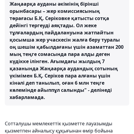
Жаңаарқа ауданы әкімінің бірінші
орынбасары – жер комиссиясының
төрағасы Б.Қ. Серіковке қатысты сотқа
дейінгі тергеуді аяқтады. Ол жеке
тұлғалардың пайдалануына жатпайтын
қосымша жер учаскесін жалға беру туралы
оң шешім қабылдағаны үшін азаматтан 200
мың теңге сомасында пара алды деген
күдікке ілінген. Ағымдағы жылдың 7
қазанында Жаңаарқа аудандық сотының
үкімімен Б.Қ. Серіков пара алғаны үшін
кінәлі деп танылып, оған 6 млн теңге
көлемінде айыппұл салынды" - делінеді
хабарламада.
Сотталушы мемлекеттік қызметте лауазымды
қызметпен айналысу құқығынан өмір бойына