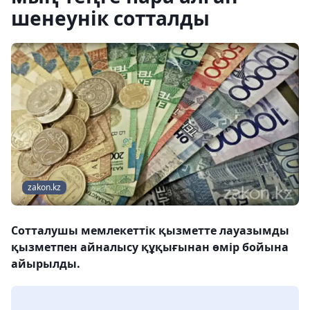
шенеунік сотталды
zakon.kz
Сотталушы мемлекеттік қызметте лауазымды
қызметпен айналысу құқығынан өмір бойына
айырылды.