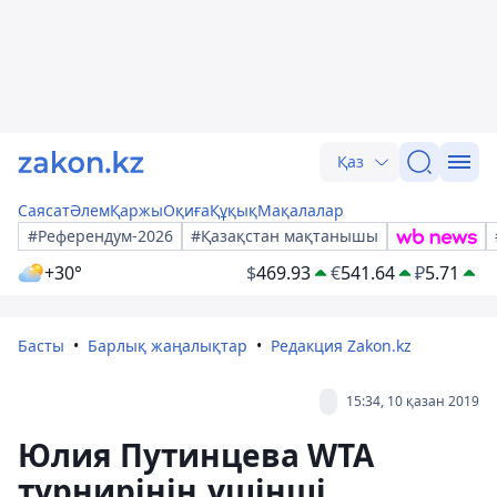
Қаз
Саясат
Әлем
Қаржы
Оқиға
Құқық
Мақалалар
#Референдум-2026
#Қазақстан мақтанышы
+30°
$
469.93
€
541.64
₽
5.71
Басты
Барлық жаңалықтар
Редакция Zakon.kz
15:34, 10 қазан 2019
Юлия Путинцева WTA
турнирінің үшінші