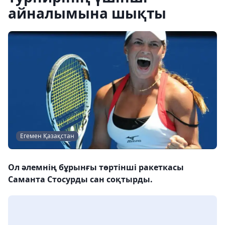
айналымына шықты
Егемен Қазақстан
Ол әлемнің бұрынғы төртінші ракеткасы
Саманта Стосурды сан соқтырды.