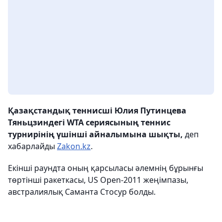
Қазақстандық теннисші Юлия Путинцева
Тяньцзиндегі WTA сериясының теннис
турнирінің үшінші айналымына шықты,
деп
хабарлайды
Zakon.kz
.
Екінші раундта оның қарсыласы әлемнің бұрынғы
төртінші ракеткасы, US Open-2011 жеңімпазы,
австралиялық Саманта Стосур болды.