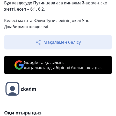
Бұл кездесуде Путинцева аса қиналмай-ақ жеңіске
жетті, есеп – 6:1, 6:2.
Келесі матчта Юлия Тунис елінің өкілі Унс
Джабирмен кездеседі.
Мақаламен бөлісу
Google-ға қосылып,
жаңалықтарды бірінші болып оқыңыз
zkadm
Оқи отырыңыз