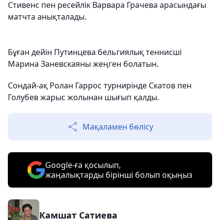
Стивенс пен ресейлік Варвара Грачева арасындағы
матчта анықталады.
Бұған дейін Путинцева бельгиялық теннисші
Марина Заневскаяны жеңген болатын.
Сондай-ақ Ролан Гаррос турнирінде Скатов пен
Голубев жарыс жолынан шығып қалды.
Мақаламен бөлісу
Google-ға қосылып,
жаңалықтарды бірінші болып оқыңыз
Камшат Сатиева