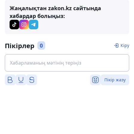
Жаңалықтан zakon.kz сайтында
хабардар болыңыз:
Пікірлер
0
Кіру
Пікір жазу