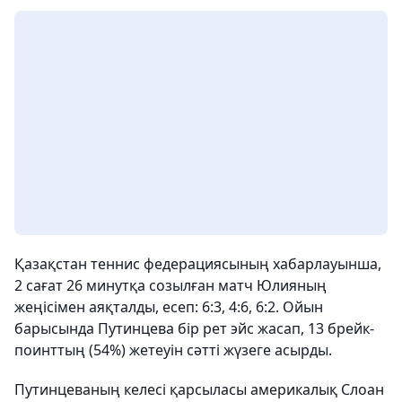
Қазақстан теннис федерациясының хабарлауынша,
2 сағат 26 минутқа созылған матч Юлияның
жеңісімен аяқталды, есеп: 6:3, 4:6, 6:2. Ойын
барысында Путинцева бір рет эйс жасап, 13 брейк-
поинттың (54%) жетеуін сәтті жүзеге асырды.
Путинцеваның келесі қарсыласы америкалық Слоан