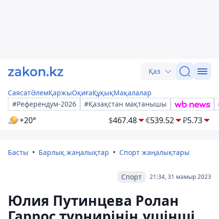
Қаз
Саясат
Әлем
Қаржы
Оқиға
Құқық
Мақалалар
#Референдум-2026
#Қазақстан мақтанышы
+20°
$
467.48
€
539.52
₽
5.73
Басты
Барлық жаңалықтар
Спорт жаңалықтары
Спорт
21:34, 31 мамыр 2023
Юлия Путинцева Ролан
Гаррос турнирінің үшінші