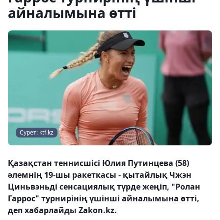
айналымына өтті
Сурет: ktf.kz
Қазақстан теннисшісі Юлия Путинцева (58)
әлемнің 19-шы ракеткасы - қытайлық Чжэн
Циньвэньді сенсациялық түрде жеңіп, "Ролан
Гаррос" турнирінің үшінші айналымына өтті,
деп хабарлайды Zakon.kz.