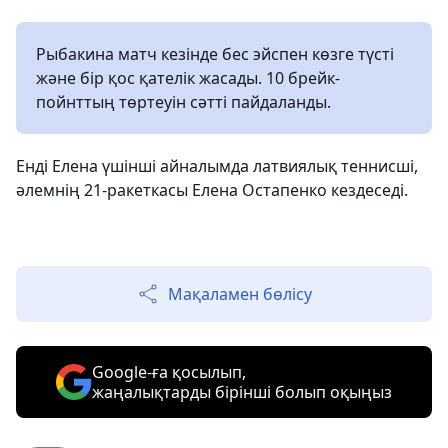
Рыбакина матч кезінде бес эйспен көзге түсті
және бір қос қателік жасады. 10 брейк-
пойнттың төртеуін сәтті пайдаланды.
Енді Елена үшінші айналымда латвиялық теннисші,
әлемнің 21-ракеткасы Елена Остапенко кездеседі.
Мақаламен бөлісу
Google-ға қосылып,
жаңалықтарды бірінші болып оқыңыз