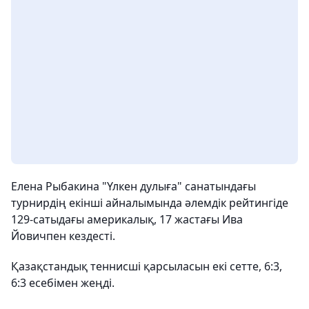
Елена Рыбакина "Үлкен дулыға" санатындағы
турнирдің екінші айналымында әлемдік рейтингіде
129-сатыдағы америкалық, 17 жастағы Ива
Йовичпен кездесті.
Қазақстандық теннисші қарсыласын екі сетте, 6:3,
6:3 есебімен жеңді.