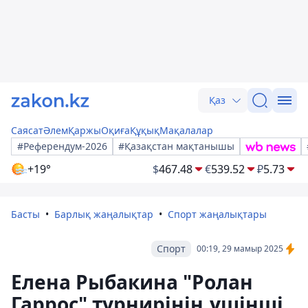
Қаз
Саясат
Әлем
Қаржы
Оқиға
Құқық
Мақалалар
#Референдум-2026
#Қазақстан мақтанышы
+19°
$
467.48
€
539.52
₽
5.73
Басты
Барлық жаңалықтар
Спорт жаңалықтары
Спорт
00:19, 29 мамыр 2025
Елена Рыбакина "Ролан
Гаррос" турнирінің үшінші