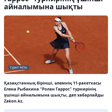
айналымына шықты
Сурет: ktf.kz
Қазақстанның бірінші, әлемнің 11-ракеткасы
Елена Рыбакина "Ролан Гаррос" турнирінің
үшінші айналымына шықты, деп хабарлайды
Zakon.kz.