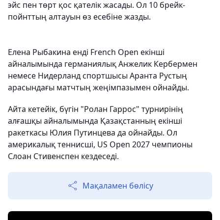
эйс пен төрт қос қателік жасады. Ол 10 брейк-
пойнттың алтауын өз есебіне жазды.
Елена Рыбакина енді French Open екінші
айналымында германиялық Анжелик Кербермен
немесе Нидерланд спортшысы Аранта Рустың
арасындағы матчтың жеңімпазымен ойнайды.
Айта кетейік, бүгін "Ролан Гаррос" турнирінің
алғашқы айналымында Қазақстанның екінші
ракеткасы Юлия Путинцева да ойнайды. Ол
америкалық теннисші, US Open 2027 чемпионы
Слоан Стивенспен кездеседі.
Мақаламен бөлісу