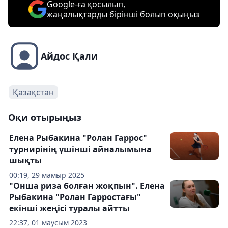
Google-ға қосылып,
жаңалықтарды бірінші болып оқыңыз
Айдос Қали
Қазақстан
Оқи отырыңыз
Елена Рыбакина "Ролан Гаррос"
турнирінің үшінші айналымына
шықты
00:19, 29 мамыр 2025
"Онша риза болған жоқпын". Елена
Рыбакина "Ролан Гарростағы"
екінші жеңісі туралы айтты
22:37, 01 маусым 2023