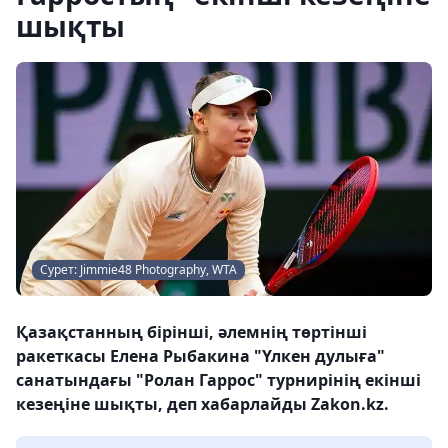
шықты
Сурет: Jimmie48 Photography, WTA
Қазақстанның бірінші, әлемнің төртінші
ракеткасы Елена Рыбакина "Үлкен дулыға"
санатындағы "Ролан Гаррос" турнирінің екінші
кезеңіне шықты, деп хабарлайды Zakon.kz.