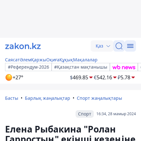
Қаз
Саясат
Әлем
Қаржы
Оқиға
Құқық
Мақалалар
#Референдум-2026
#Қазақстан мақтанышы
+27°
$
469.85
€
542.16
₽
5.78
Басты
Барлық жаңалықтар
Спорт жаңалықтары
Спорт
16:34, 28 мамыр 2024
Елена Рыбакина "Ролан
Гарростың" екінші кезеңіне