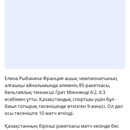
Елена Рыбакина Франция ашық чемпионатының
алғашқы айналымында әлемнің 85-ракеткасы,
бельгиялық теннисші Грит Минненді 6:2, 6:3
есебімен ұтты. Қазақстандық спортшы үшін бұл -
биыл топырақ төсенішінде өткізген 9-жеңісі. Ол дәл
осы төсеніште 10 матч өткізді.
Қазақстанның бірінші ракеткасы матч кезінде бес