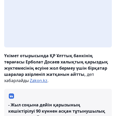
Үкімет отырысында ҚР Ұлттық банкінің
төрағасы Ерболат Досаев халықтың қарыздық
жүктемесінің өсуіне жол бермеу үшін бірқатар
шаралар әзірленіп жатқанын айтты,
деп
хабарлайды
Zakon.kz
.
- Жыл соңына дейін қарызының
кешіктірілуі 90 күннен асқан тұтынушылық