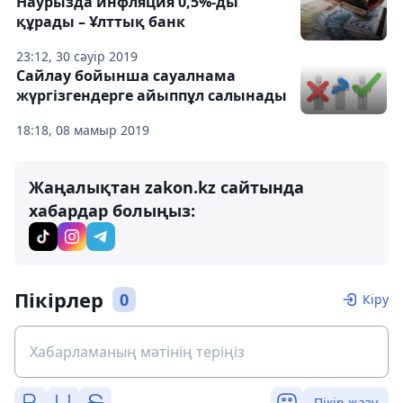
Наурызда инфляция 0,5%-ды
құрады – Ұлттық банк
23:12, 30 сәуір 2019
Сайлау бойынша сауалнама
жүргізгендерге айыппұл салынады
18:18, 08 мамыр 2019
Жаңалықтан zakon.kz сайтында
хабардар болыңыз:
Пікірлер
0
Кіру
Пікір жазу