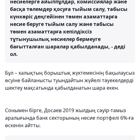
несиелерге айыппұлдар, комиссиялар және
басқа төлемдер қосуға тыйым салу, табысы
күнкөріс деңгейінен төмен азаматтарға
несие беруге тыйым салу және табысы
төмен азаматтарға кепілдіксіз
тұтынушылық несиелер бермеуге
бағытталған шаралар қабылданады, - деді
ол.
Бұл – халықтың борыштық жүктемесінің бақылаусыз
өсуіне байланысты туындайтын жүйелі тәуекелдерді
шектеу мақсатында қабылданатын шара екен.
Сонымен бірге, Досаев 2019 жылдың сәуір-тамыз
аралығында банк секторының несие портфелі 6%-ға
өскенін айтты.