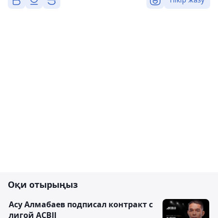
Оқи отырыңыз
Асу Алмабаев подписал контракт с
лигой ACBJJ