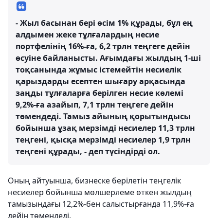
- Жыл басынан бері өсім 1% құрады, бұл ең
алдымен жеке тұлғалардың несие
портфелінің 16%-ға, 6,2 трлн теңгеге дейін
өсуіне байланысты. Ағымдағы жылдың 1-ші
тоқсанында жұмыс істемейтін несиелік
қарыздарды есептен шығару арқасында
заңды тұлғаларға берілген несие көлемі
9,2%-ға азайып, 7,1 трлн теңгеге дейін
төмендеді. Тамыз айының қорытындысы
бойынша ұзақ мерзімді несиелер 11,3 трлн
теңгені, қысқа мерзімді несиелер 1,9 трлн
теңгені құрады, - деп түсіндірді ол.
Оның айтуынша, бизнеске берілетін теңгелік
несиелер бойынша мөлшерлеме өткен жылдың
тамызындағы 12,2%-бен салыстырғанда 11,9%-ға
дейін төмендеді.