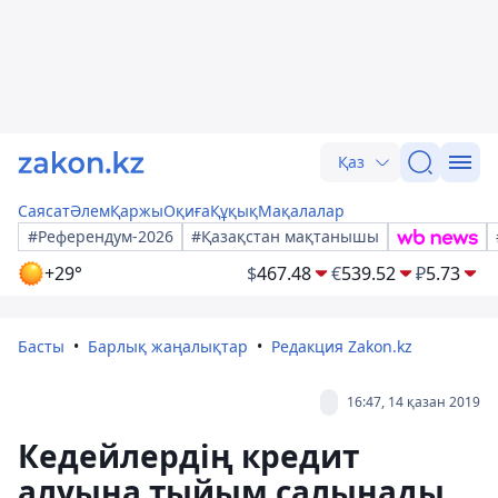
Қаз
Саясат
Әлем
Қаржы
Оқиға
Құқық
Мақалалар
#Референдум-2026
#Қазақстан мақтанышы
+29°
$
467.48
€
539.52
₽
5.73
Басты
Барлық жаңалықтар
Редакция Zakon.kz
16:47, 14 қазан 2019
Кедейлердің кредит
алуына тыйым салынады