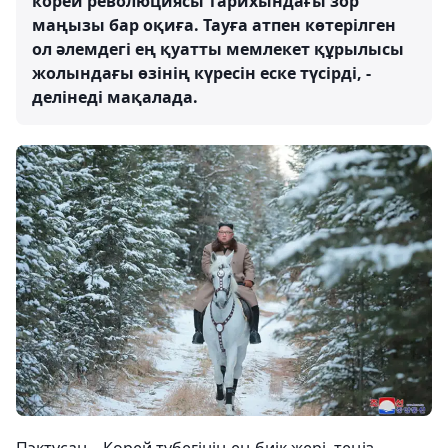
корей революциясы тарихындағы зор
маңызы бар оқиға. Тауға атпен көтерілген
ол әлемдегі ең қуатты мемлекет құрылысы
жолындағы өзінің күресін еске түсірді, -
делінеді мақалада.