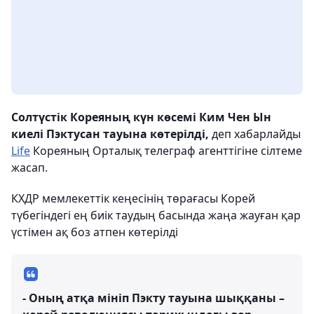
Солтүстік Кореяның күн көсемі Ким Чен Ын
киелі Пэктусан тауына көтерілді,
деп хабарлайды
Life
Кореяның Орталық телеграф агенттігіне сілтеме
жасап.
КХДР мемлекеттік кеңесінің төрағасы Корей
түбегіндегі ең биік таудың басында жаңа жауған қар
үстімен ақ боз атпен көтерілді
- Оның атқа мініп Пэкту тауына шыққаны –