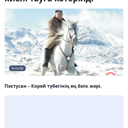
kcna.kp
Пэктусан – Корей түбегінің ең биік жері.