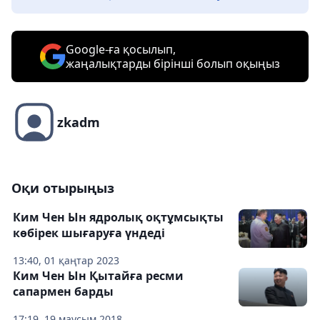
Google-ға қосылып,
жаңалықтарды бірінші болып оқыңыз
zkadm
Оқи отырыңыз
Ким Чен Ын ядролық оқтұмсықты
көбірек шығаруға үндеді
13:40, 01 қаңтар 2023
Ким Чен Ын Қытайға ресми
сапармен барды
17:19, 19 маусым 2018