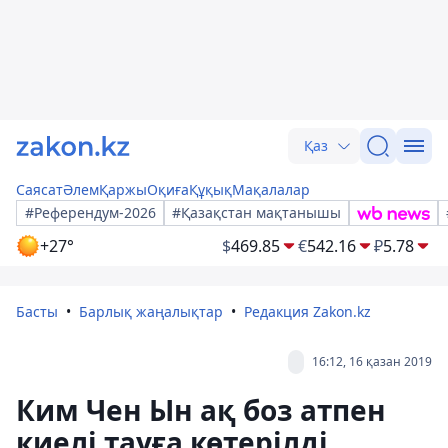
Қаз
Саясат
Әлем
Қаржы
Оқиға
Құқық
Мақалалар
#Референдум-2026
#Қазақстан мақтанышы
+27°
$
469.85
€
542.16
₽
5.78
Басты
Барлық жаңалықтар
Редакция Zakon.kz
16:12, 16 қазан 2019
Ким Чен Ын ақ боз атпен
киелі тауға көтерілді