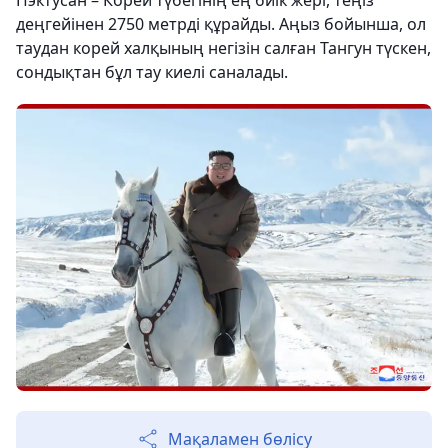
Пэктусан – Корей түбегінің ең биік жері, теңіз
деңгейінен 2750 метрді құрайды. Аңыз бойынша, ол
таудан корей халқының негізін салған Тангун түскен,
сондықтан бұл тау киелі саналады.
Мақаламен бөлісу