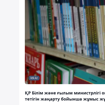
ktk.kz
ҚР Білім және ғылым министрлігі 
тетігін жаңарту бойынша жұмыс жү