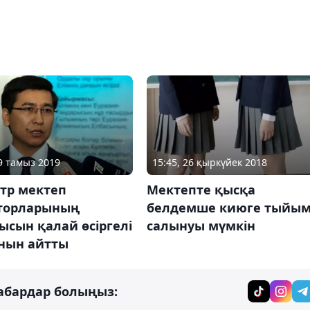
19 тамыз 2019
15:45, 26 қыркүйек 2018
тр мектеп
Мектепте қысқа
торларының
белдемше киюге тыйы
сын қалай өсіргелі
салынуы мүмкін
нын айтты
абардар болыңыз: