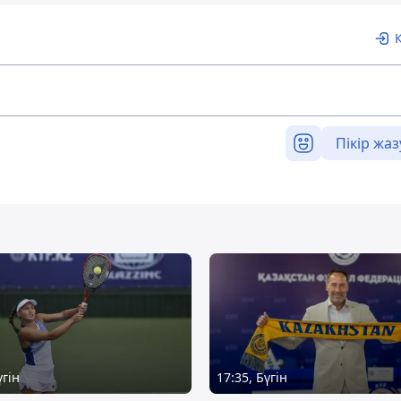
Пікір жаз
үгін
17:35, Бүгін