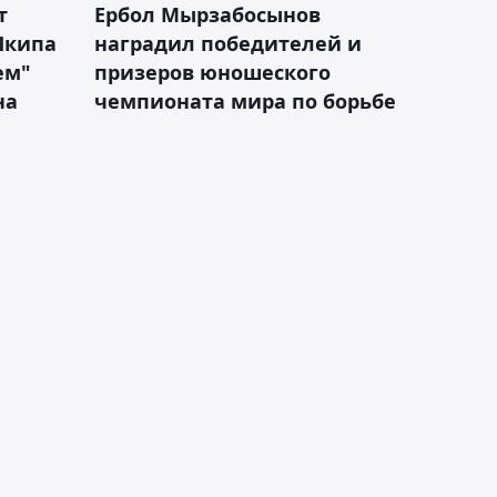
т
Ербол Мырзабосынов
Шкипа
наградил победителей и
ем"
призеров юношеского
на
чемпионата мира по борьбе