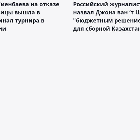
иенбаева на отказе
Российский журналис
ницы вышла в
назвал Джона ван ’т 
инал турнира в
"бюджетным решени
ии
для сборной Казахста