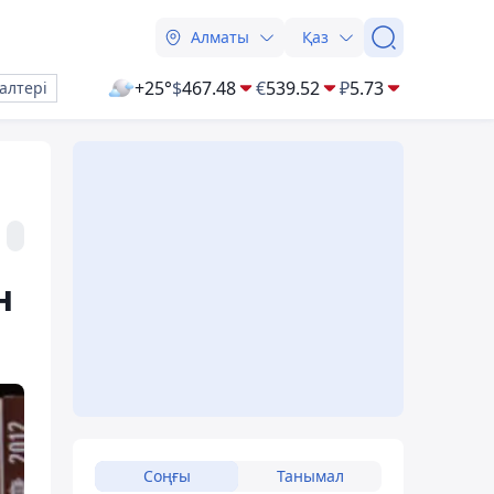
Алматы
Қаз
+25°
$
467.48
€
539.52
₽
5.73
алтері
н
Соңғы
Танымал