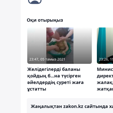
Оқи отырыңыз
23:47, 05 тамыз 2021
23:26, 
Желідегілерді баланы
Минис
қойдың б...на түсірген
дирек
әйелдердің суреті жаға
жалақы
ұстатты
жатқа
Жаңалықтан zakon.kz сайтында х