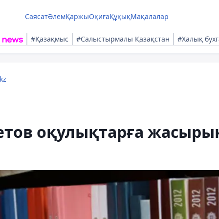
Саясат
Әлем
Қаржы
Оқиға
Құқық
Мақалалар
#Қазақмыс
#Салыстырмалы Қазақстан
#Халық бухг
kz
тов оқулықтарға жасыры