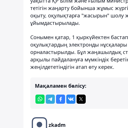
уақытта ҚР Білім және ғылым министр
тетігін жаңарту бойынша жұмыс жүрг
оқыту, оқулықтарға "жасырын" шолу 
ұйымдастырылады.
Сонымен қатар, 1 қыркүйектен баста
оқулықтардың электронды нұсқалары 
орналастырылды. Бұл жаңашылдық ст
арқылы пайдалануға мүмкіндік берет
жеңілдететіндігін атап өту керек.
Мақаламен бөлісу:
zkadm