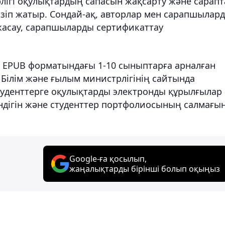
лігі оқулықтардың сапасын жақсарту және сарапт
ізіп жатыр. Сондай-ақ, авторлар мен сарапшылар
жасау, сарапшыларды сертификаттау
п EPUB форматындағы 1-10 сыныптарға арналған
Білім және ғылым министрлігінің сайтында
уденттерге оқулықтарды электронды құрылғылар
індігін және студенттер портфолиосының салмағы
Google-ға қосылып,
жаңалықтарды бірінші болып оқыңыз