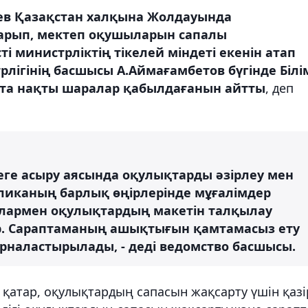
ев Қазақстан халқына Жолдауында
арып, мектеп оқушыларын сапалы
і министрліктің тікелей міндеті екенін атап
трлігінің басшысы А.Аймағамбетов бүгінде Білі
тта нақты шаралар қабылдағанын айтты
, деп
еге асыру аясында оқулықтарды әзірлеу мен
убликаның барлық өңірлерінде мұғалімдер
лармен оқулықтардың макетін талқылау
р. Сараптаманың ашықтығын қамтамасыз ету
рналастырылады, - деді ведомство басшысы.
қатар, оқулықтардың сапасын жақсарту үшін қазі