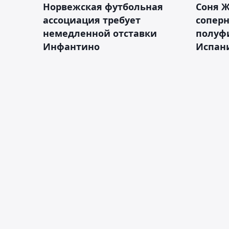
Норвежская футбольная
Соня Ж
ассоциация требует
сопер
немедленной отставки
полуф
Инфантино
Испан