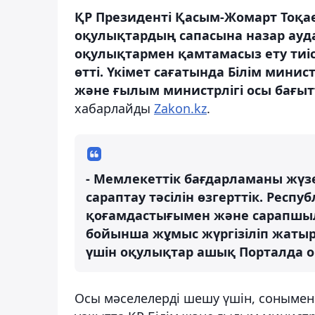
ҚР Президенті Қасым-Жомарт Тоқа
оқулықтардың сапасына назар ауд
оқулықтармен қамтамасыз ету тиіст
өтті. Үкімет сағатында Білім минис
және ғылым министрлігі осы бағы
хабарлайды
Zakon.kz
.
- Мемлекеттік бағдарламаны жүз
сараптау тәсілін өзгерттік. Респ
қоғамдастығымен және сарапшы
бойынша жұмыс жүргізіліп жаты
үшін оқулықтар ашық Порталда о
Осы мәселелерді шешу үшін, сонымен 