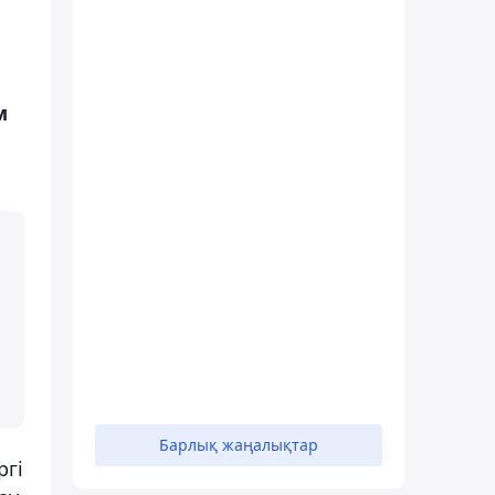
м
Барлық жаңалықтар
ргі