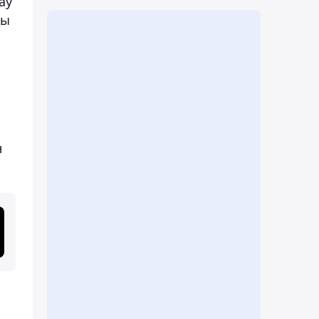
ау
ды
н