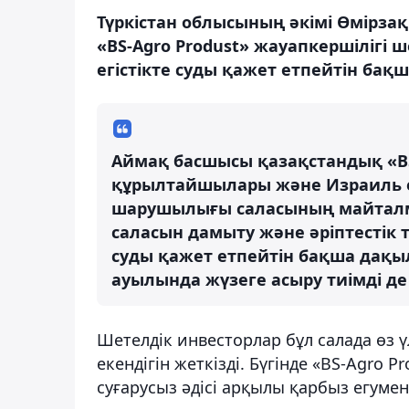
Түркістан облысының әкімі Өмірз
«BS-Agro Produst» жауапкершілігі ше
егістікте суды қажет етпейтін бақ
Аймақ басшысы қазақстандық «B
құрылтайшылары және Израиль е
шарушылығы саласының майталм
саласын дамыту және әріптестік
суды қажет етпейтін бақша дақы
ауылында жүзеге асыру тиімді де 
Шетелдік инвесторлар бұл салада өз ү
екендігін жеткізді. Бүгінде «BS-Agro 
суғарусыз әдісі арқылы қарбыз егуме