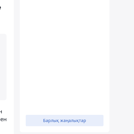
е
н
мен
Барлық жаңалықтар