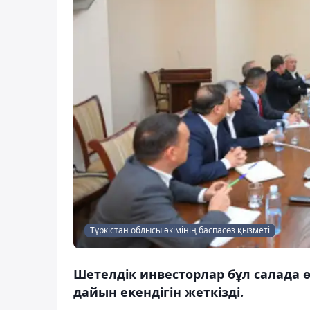
Түркістан облысы әкімінің баспасөз қызметі
Шетелдік инвесторлар бұл салада ө
дайын екендігін жеткізді.