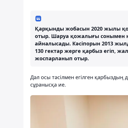
Қарқынды жобасын 2020 жылы қос
отыр. Шаруа қожалығы сонымен қа
айналысады. Кәсіпорын 2013 жыл
130 гектар жерге қарбыз егіп, ж
жоспарланып отыр.
Дәл осы тәсілмен егілген қарбыздың 
сұранысқа ие.