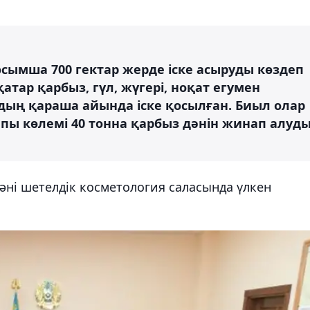
ымша 700 гектар жерде іске асыруды көздеп
тар қарбыз, гүл, жүгері, ноқат егумен
дың қараша айында іске қосылған. Биыл олар
алпы көлемі 40 тонна қарбыз дәнін жинап алуд
дәні шетелдік косметология саласында үлкен