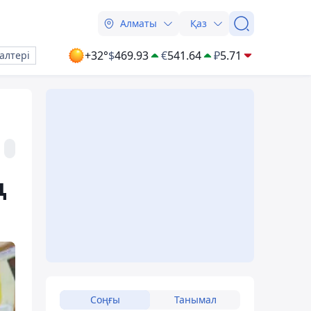
Алматы
Қаз
+32°
$
469.93
€
541.64
₽
5.71
алтері
ң
Соңғы
Танымал