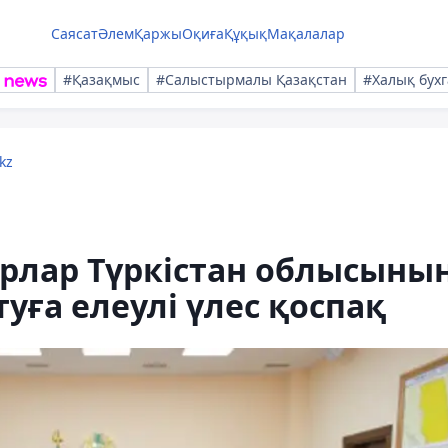
Саясат
Әлем
Қаржы
Оқиға
Құқық
Мақалалар
#Қазақмыс
#Салыстырмалы Қазақстан
#Халық бухг
kz
рлар Түркістан облысыны
уға елеулі үлес қоспақ