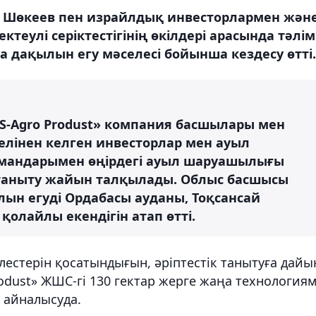
ақ Шөкеев пен израйлдық инвесторлармен жән
ктеулі серіктестігінің өкілдері арасында тәлім
ша дақылын егу мәселесі бойынша кездесу өтті.
S-Agro Produst» компания басшылары мен
лінен келген инвесторлар мен ауыл
андарымен өңірдегі ауыл шаруашылығы
 таныту жайын талқылады. Облыс басшысы
лын егуді Ордабасы ауданы, Тоқсансай
қолайлы екендігін атап өтті.
лестерін қосатындығын, әріптестік танытуға дайы
Produst» ЖШС-гі 130 гектар жерге жаңа технология
н айналысуда.