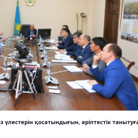
з үлестерін қосатындығын, әріптестік танытуғ