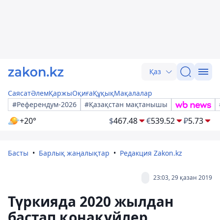
Қаз
Саясат
Әлем
Қаржы
Оқиға
Құқық
Мақалалар
#Референдум-2026
#Қазақстан мақтанышы
+20°
$
467.48
€
539.52
₽
5.73
Басты
Барлық жаңалықтар
Редакция Zakon.kz
23:03, 29 қазан 2019
Түркияда 2020 жылдан
бастап қонақүйлер