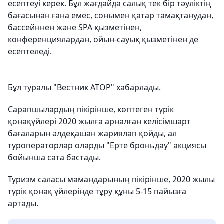
есептеуі керек. Бұл жағдайда салық тек бір тәуліктің
бағасынан ғана емес, сонымен қатар тамақтанудан,
бассейннен және SPA қызметінен,
конференциялардан, ойын-сауық қызметінен де
есептеледі.
Бұл туралы "Вестник АТОР" хабарлады.
Сарапшылардың пікірінше, көптеген түрік
қонақүйлері 2020 жылға арналған келісімшарт
бағаларын әлдеқашан жариялап қойды, ал
туроператорлар оларды "Ерте броньдау" акциясы
бойынша сата бастады.
Туризм саласы мамандарының пікірінше, 2020 жылы
түрік қонақ үйлерінде тұру құны 5-15 пайызға
артады.