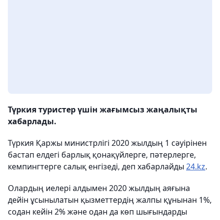
Түркия туристер үшін жағымсыз жаңалықты
хабарлады.
Түркия Қаржы министрлігі 2020 жылдың 1 сәуірінен
бастап елдегі барлық қонақүйлерге, пәтерлерге,
кемпингтерге салық енгізеді, деп хабарлайды
24.kz
.
Олардың иелері алдымен 2020 жылдың аяғына
дейін ұсынылатын қызметтердің жалпы құнынан 1%,
содан кейін 2% және одан да көп шығындарды