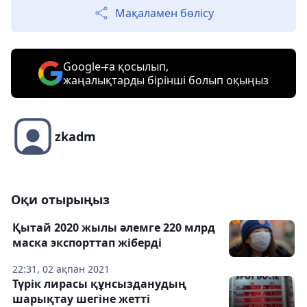
Мақаламен бөлісу
Google-ға қосылып,
жаңалықтарды бірінші болып оқыңыз
zkadm
Оқи отырыңыз
Қытай 2020 жылы әлемге 220 млрд
маска экспорттап жіберді
22:31, 02 ақпан 2021
Түрік лирасы құнсызданудың
шарықтау шегіне жетті