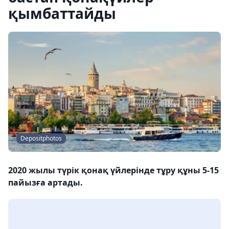
қымбаттайды
Depositphotos
2020 жылы түрік қонақ үйлерінде тұру құны 5-15
пайызға артады.