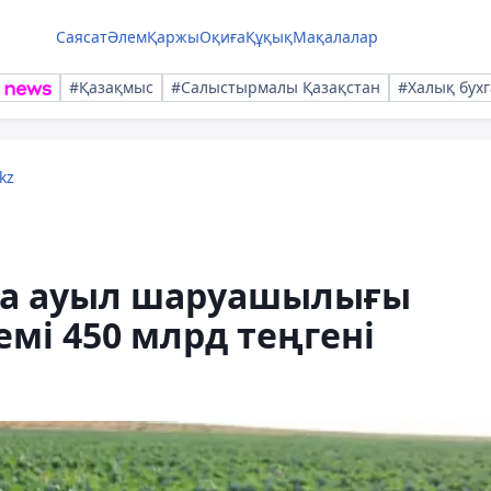
Саясат
Әлем
Қаржы
Оқиға
Құқық
Мақалалар
#Қазақмыс
#Салыстырмалы Қазақстан
#Халық бухг
kz
да ауыл шаруашылығы
мі 450 млрд теңгені