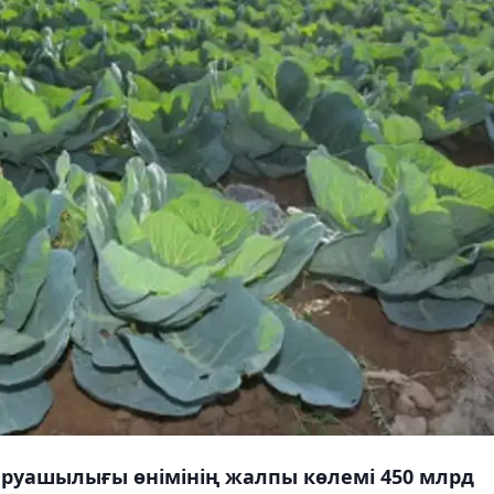
уашылығы өнімінің жалпы көлемі 450 млрд