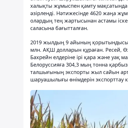
халықты жұмыспен қамту мақсатында 
әзірленді. Нәтижесінде 4620 жаңа жұ
олардың тең жартысынан астамы іск
саласына бағытталған.
2019 жылдың 9 айының қорытындысым
млн. АҚШ долларын құраған. Ресей, Ө
Бахрейн елдеріне ірі қара және уақ ма
Белоруссияға 304,3 мың тонна қарбыз 
талшығының экспорты жыл сайын арт
шаруашылығы өнімдерін экспорттау кү