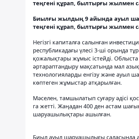
теңгені құрап, былтырғы жылмен с
Биылғы жылдың 9 айында ауыл шар
теңгені құрап, былтырғы жылмен с
Негізгі капиталға салынған инвестици
республикадағы үлесі 3-ші орында тұр
қожалықтары жұмыс істейді. Облыста е
әртараптандыру мақсатында мал азықт
технологияларды енгізу және ауыл ш
көптеген жұмыстар атқарылған.
Мәселен, тамшылатып суғару әдісі қос
га жетті. Жаңадан 400 ден астам шағ
шаруашылықтары ашылған.
Биыл ауыл шаруашылығы саласында а