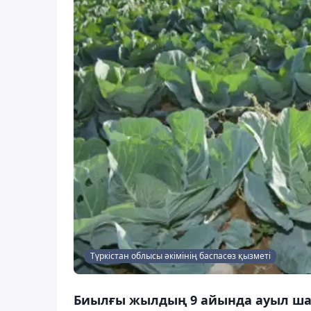
Түркістан облысы әкімінің баспасөз қызметі
Биылғы жылдың 9 айында ауыл шар