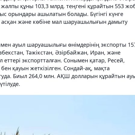
жалпы құны 103,3 млрд. теңгені құрайтын 553 жо
мыс орындары ашылатын болады. Бүгінгі күнге
е асқан және көбіне мал шаруашылығын дамыту
ен ауыл шаруашылығы өнімдерінің экспорты 15
збекстан, Тәжікстан, Әзірбайжан, Иран, және
л еттері экспортталған. Сонымен қатар, Ресей,
бен қауын жеткізілген. Сондай-ақ, мақта
уда. Биыл 264,0 млн. АҚШ долларын құрайтын ау
тілуде.