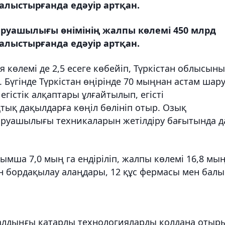
алыстырғанда едәуір артқан.
уашылығы өнімінің жалпы көлемі 450 млрд
алыстырғанда едәуір артқан.
я көлемі де 2,5 есеге көбейіп, Түркістан облысын
. Бүгінде Түркістан өңірінде 70 мыңнан астам шар
гістік алқаптары ұлғайтылып, егісті
ық дақылдарға көңіл бөлініп отыр. Озық
аруашылығы техникаларын жетілдіру бағытында д
ымша 7,0 мың га ендіріліп, жалпы көлемі 16,8 мы
ын бордақылау алаңдары, 12 құс фермасы мен балы
лдыңғы қатарлы технологияларды қолдана отыр