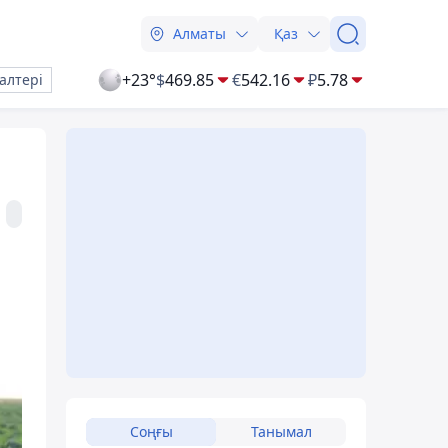
Алматы
Қаз
+23°
$
469.85
€
542.16
₽
5.78
алтері
Соңғы
Танымал