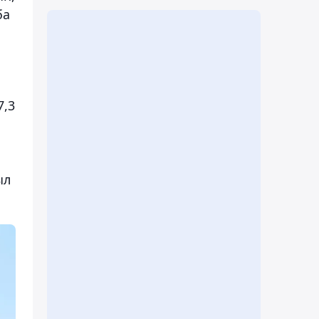
ба
7,3
ыл