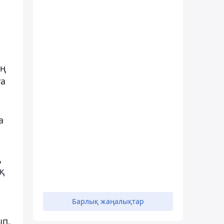
ың
уа
а
ң
қ
Барлық жаңалықтар
ып,