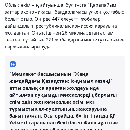
Облыс әкімінің айтуынша, бұл тұста "Қарапайым
заттар экономикасы" бағдарламасы үлкен қолғабыс
болып отыр. Өңірде 447 әлеуетті жобалар
дайындалып, республикалық комиссия қарауына
жолданған. Оның ішінен 26 миллиардтан астам
теңгені құрайтын 221 жоба қаржы институттарымен
қаржыландырылуда.
"Мемлекет басшысының "Жаңа
жағдайдағы Қазақстан: іс-қимыл кезеңі"
атты халыққа арнаған жолдауында
айтылған ауқымды мәселелердің барлығы
еліміздің экономикалық өсімі мен
тұрмыстық әл-ауқатының жақсаруына
бағытталған. Осы орайда, бүгінгі таңда ҚР
Үкіметі тарапынан бекітілген Жалпыұлттық
іс-шара жоспары басшылыққа алына