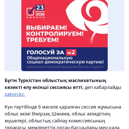
Бүгін Түркістан облыстық мәслихатының
кезекті елу екінші сессиясы өтті
, деп хабарлайды
zakon.kz.
Күн тәртібінде 6 мәселе қаралған сессия жұмысына
облыс әкімі Өмірзақ Шөкеев, облыс әкімдігінің
мүшелері, облыстық сайлау комиссиясының
төрағасы, мемлекеттік орган басшылары мен қала,