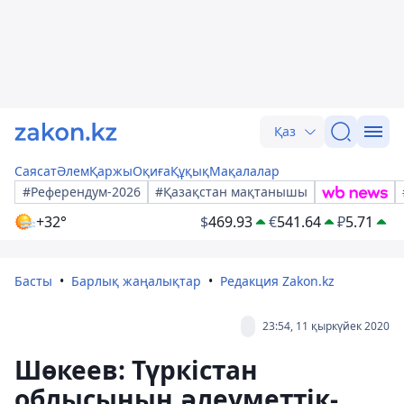
Қаз
Саясат
Әлем
Қаржы
Оқиға
Құқық
Мақалалар
#Референдум-2026
#Қазақстан мақтанышы
+32°
$
469.93
€
541.64
₽
5.71
Басты
Барлық жаңалықтар
Редакция Zakon.kz
23:54, 11 қыркүйек 2020
Шөкеев: Түркістан
облысының әлеуметтік-