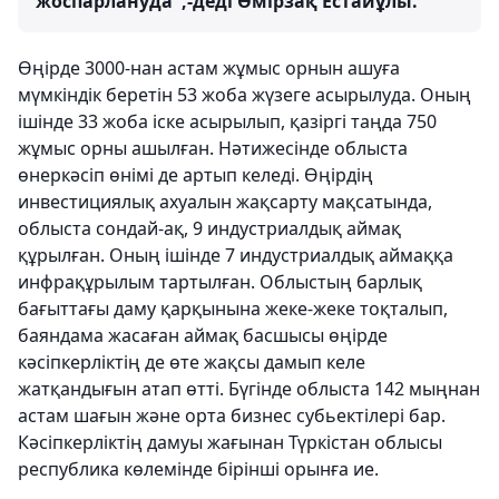
жоспарлануда",-деді Өмірзақ Естайұлы.
Өңірде 3000-нан астам жұмыс орнын ашуға
мүмкіндік беретін 53 жоба жүзеге асырылуда. Оның
ішінде 33 жоба іске асырылып, қазіргі таңда 750
жұмыс орны ашылған. Нәтижесінде облыста
өнеркәсіп өнімі де артып келеді. Өңірдің
инвестициялық ахуалын жақсарту мақсатында,
облыста сондай-ақ, 9 индустриалдық аймақ
құрылған. Оның ішінде 7 индустриалдық аймаққа
инфрақұрылым тартылған. Облыстың барлық
бағыттағы даму қарқынына жеке-жеке тоқталып,
баяндама жасаған аймақ басшысы өңірде
кәсіпкерліктің де өте жақсы дамып келе
жатқандығын атап өтті. Бүгінде облыста 142 мыңнан
астам шағын және орта бизнес субьектілері бар.
Кәсіпкерліктің дамуы жағынан Түркістан облысы
республика көлемінде бірінші орынға ие.