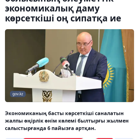
экономикалық даму
көрсеткіші оң сипатқа ие
gov.kz
Экономиканың басты көрсеткіші саналатын
жалпы өңірлік өнім көлемі былтырғы жылмен
салыстырғанда 6 пайызға артқан.