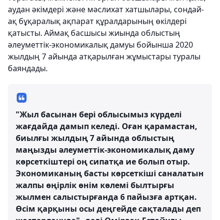
аудан әкімдері және мәслихат хатшылары, сондай-
ақ бұқаралық ақпарат құралдарының өкілдері
қатысты. Аймақ басшысы жиында облыстың
әлеуметтік-экономикалық дамуы бойынша 2020
жылдың 7 айында атқарылған жұмыстары туралы
баяндады.
"Жыл басынан бері облысымыз күрделі
жағдайда дамып келеді. Оған қарамастан,
биылғы жылдың 7 айында облыстың
маңызды әлеуметтік-экономикалық даму
көрсеткіштері оң сипатқа ие болып отыр.
Экономиканың басты көрсеткіші саналатын
жалпы өңірлік өнім көлемі былтырғы
жылмен салыстырғанда 6 пайызға артқан.
Өсім қарқыны осы деңгейде сақталады деп