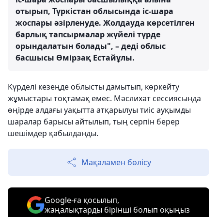
отырып, Түркістан облысында іс-шара
жоспары әзірленуде. Жолдауда көрсетілген
барлық тапсырмалар жүйелі түрде
орындалатын болады", – деді облыс
басшысы Өмірзақ Естайұлы.
Күрделі кезеңде облысты дамытып, көркейту
жұмыстары тоқтамақ емес. Мәслихат сессиясында
өңірде алдағы уақытта атқарылуы тиіс ауқымды
шаралар барысы айтылып, тың серпін берер
шешімдер қабылданды.
Мақаламен бөлісу
Google-ға қосылып,
жаңалықтарды бірінші болып оқыңыз