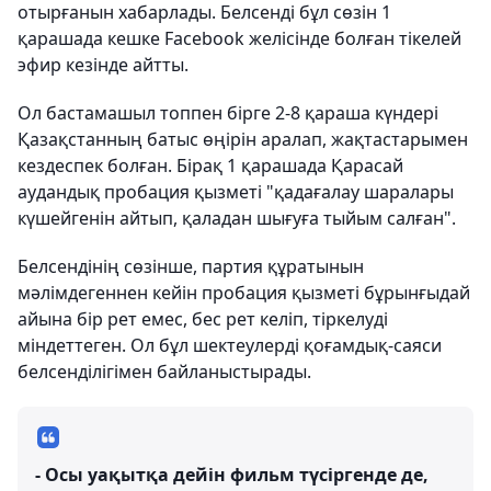
отырғанын хабарлады. Белсенді бұл сөзін 1
қарашада кешке Facebook желісінде болған тікелей
эфир кезінде айтты.
Ол бастамашыл топпен бірге 2-8 қараша күндері
Қазақстанның батыс өңірін аралап, жақтастарымен
кездеспек болған. Бірақ 1 қарашада Қарасай
аудандық пробация қызметі "қадағалау шаралары
күшейгенін айтып, қаладан шығуға тыйым салған".
Белсендінің сөзінше, партия құратынын
мәлімдегеннен кейін пробация қызметі бұрынғыдай
айына бір рет емес, бес рет келіп, тіркелуді
міндеттеген. Ол бұл шектеулерді қоғамдық-саяси
белсенділігімен байланыстырады.
- Осы уақытқа дейін фильм түсіргенде де,