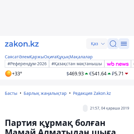
Қаз
Саясат
Әлем
Қаржы
Оқиға
Құқық
Мақалалар
#Референдум-2026
#Қазақстан мақтанышы
+33°
$
469.93
€
541.64
₽
5.71
Басты
Барлық жаңалықтар
Редакция Zakon.kz
21:57, 04 қараша 2019
Партия құрмақ болған
Мамай Алматыдан шыға