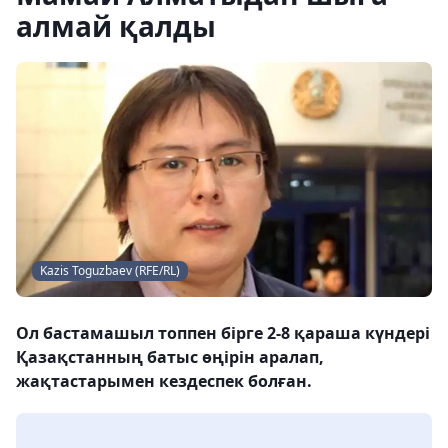
алмай қалды
Kazis Toguzbaev (RFE/RL)
Ол бастамашыл топпен бірге 2-8 қараша күндері
Қазақстанның батыс өңірін аралап,
жақтастарымен кездеспек болған.