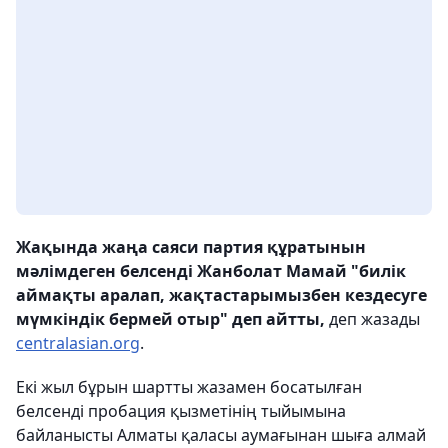
Жақында жаңа саяси партия құратынын
мәлімдеген белсенді Жанболат Мамай "билік
аймақты аралап, жақтастарымызбен кездесуге
мүмкіндік бермей отыр" деп айтты,
деп жазады
centralasian.org
.
Екі жыл бұрын шартты жазамен босатылған
белсенді пробация қызметінің тыйымына
байланысты Алматы қаласы аумағынан шыға алмай