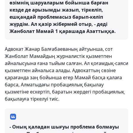
өзімнің шаруаларым бойынша барған
кезде де арызымды жазып, тіркеліп,
ешқандай проблемасыз барып-келіп
жүрдім. Ал қазір жібермей отыр, - деді
Жанболат Мамай 1 қарашада Азаттыққа. ​
Адвокат Жанар Балғабаеваның айтуынша, сот
Жанболат Мамайдың журналистік қызметпен
айналысуына ғана тыйым салған. Ал қоғамдық-саяси
қызметпен айналыса алады. Адвокаттың сөзіне
қарағанда заң бойынша егер Мамай басқа қалаға
барса, Алматыдағы пробациялық бақылау
қызметіне ескертіп, баратын жердегі пробациялық
бақылауға тіркелуі тиіс.
- Оның қаладан шығуы проблема болмауы