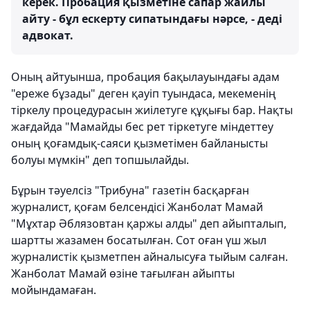
керек. Пробация қызметіне сапар жайлы
айту - бұл ескерту сипатындағы нәрсе, - деді
адвокат.
Оның айтуынша, пробация бақылауындағы адам
"ереже бұзады" деген қауіп туындаса, мекеменің
тіркелу процедурасын жиілетуге құқығы бар. Нақты
жағдайда "Мамайды бес рет тіркетуге міндеттеу
оның қоғамдық-саяси қызметімен байланысты
болуы мүмкін" деп топшылайды.
Бұрын тәуелсіз "Трибуна" газетін басқарған
журналист, қоғам белсендісі Жанболат Мамай
"Мұхтар Әблязовтан қаржы алды" деп айыпталып,
шартты жазамен босатылған. Сот оған үш жыл
журналистік қызметпен айналысуға тыйым салған.
Жанболат Мамай өзіне тағылған айыпты
мойындамаған. ​