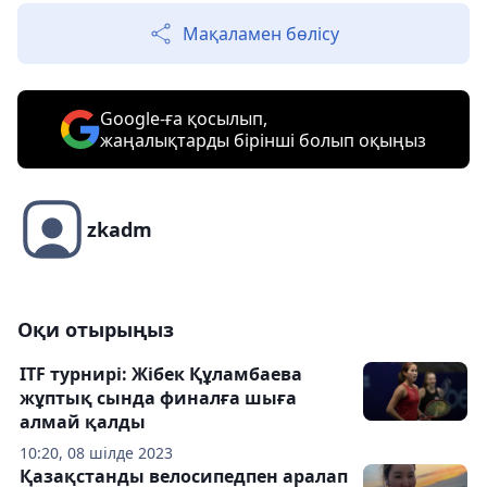
Мақаламен бөлісу
Google-ға қосылып,
жаңалықтарды бірінші болып оқыңыз
zkadm
Оқи отырыңыз
ITF турнирі: Жібек Құламбаева
жұптық сында финалға шыға
алмай қалды
10:20, 08 шілде 2023
Қазақстанды велосипедпен аралап