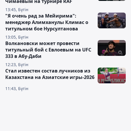
Чимаевым на турнире RAF
13:45, Бүгін
"Я очень рад за Мейирима":
менеджер Алимханулы Климас о
титульном бое Нурсултанова
13:05, Бүгін
Волкановски может провести
титульный бой с Евлоевым на UFC
333 в Абу-Даби
12:23, Бүгін
Стал известен состав лучников из
Казахстана на Азиатские игры-2026
11:43, Бүгін