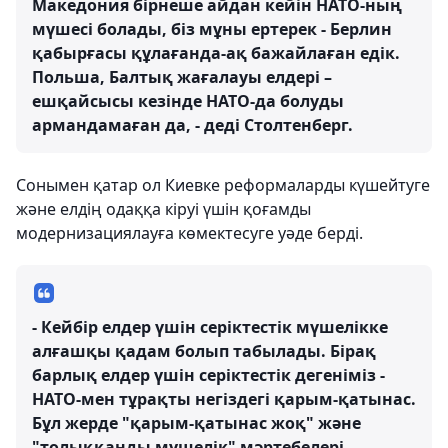
Македония бірнеше айдан кейін НАТО-ның
мүшесі болады, біз мұны ертерек - Берлин
қабырғасы құлағанда-ақ бажайлаған едік.
Польша, Балтық жағалауы елдері –
ешқайсысы кезінде НАТО-да болуды
армандамаған да, - деді Столтенберг.
Сонымен қатар ол Киевке реформаларды күшейтуге
және елдің одаққа кіруі үшін қоғамды
модернизациялауға көмектесуге уәде берді.
- Кейбір елдер үшін серіктестік мүшелікке
алғашқы қадам болып табылады. Бірақ
барлық елдер үшін серіктестік дегеніміз -
НАТО-мен тұрақты негіздегі қарым-қатынас.
Бұл жерде "қарым-қатынас жоқ" және
"толыққанды мүшелік" мәртебелері