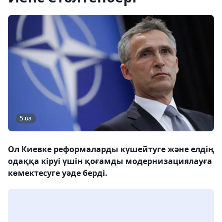
5.ua
Ол Киевке реформаларды күшейтуге және елдің
одаққа кіруі үшін қоғамды модернизациялауға
көмектесуге уәде берді.