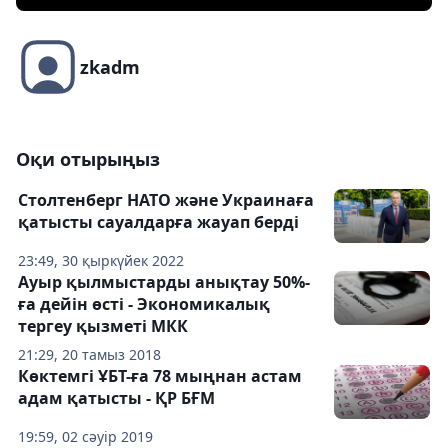
zkadm
Оқи отырыңыз
Столтенберг НАТО және Украинаға
қатысты сауалдарға жауап берді
23:49, 30 қыркүйек 2022
Ауыр қылмыстарды анықтау 50%-
ға дейін өсті - Экономикалық
тергеу қызметі МКК
21:29, 20 тамыз 2018
Көктемгі ҰБТ-ға 78 мыңнан астам
адам қатысты - ҚР БҒМ
19:59, 02 сәуір 2019