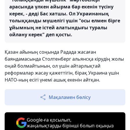
арасында үлкен айырма бар екенін түсіну
керек, - деді Бас хатшы. Ол Украинаның
толыққанды мүшелігі үшін "осы елмен бірге
ұйымның не істей алатындығы туралы
ойлану керек" деп қосты.
Қазан айының соңында Радада жасаған
баяндамасында Столтенберг альянсқа кірудің жолы
оңай болмайтынын, ол үшін айтарлықтай
реформалар жасау қажеттігін, бірақ Украина үшін
НАТО-ның есігі үнемі ашық екенін айтқан.
Мақаламен бөлісу
Google-ға қосылып,
жаңалықтарды бірінші болып оқыңыз