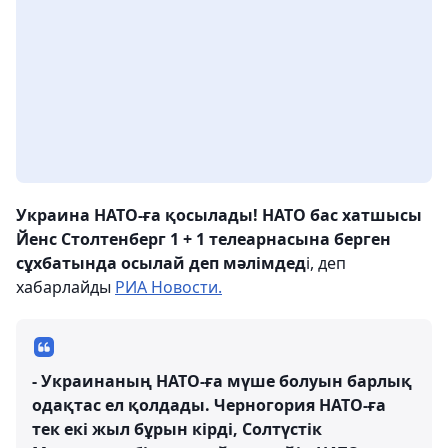
Украина НАТО-ға қосылады! НАТО бас хатшысы
Йенс Столтенберг 1 + 1 телеарнасына берген
сұхбатында осылай деп мәлімдед
і, деп
хабарлайды
РИА Новости.
- Украинаның НАТО-ға мүше болуын барлық
одақтас ел қолдады. Черногория НАТО-ға
тек екі жыл бұрын кірді, Солтүстік