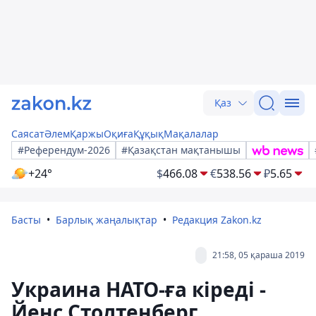
Қаз
Саясат
Әлем
Қаржы
Оқиға
Құқық
Мақалалар
#Референдум-2026
#Қазақстан мақтанышы
+24°
$
466.08
€
538.56
₽
5.65
Басты
Барлық жаңалықтар
Редакция Zakon.kz
21:58, 05 қараша 2019
Украина НАТО-ға кіреді -
Йенс Столтенберг