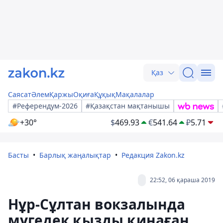
Қаз
Саясат
Әлем
Қаржы
Оқиға
Құқық
Мақалалар
#Референдум-2026
#Қазақстан мақтанышы
+30°
$
469.93
€
541.64
₽
5.71
Басты
Барлық жаңалықтар
Редакция Zakon.kz
22:52, 06 қараша 2019
Нұр-Сұлтан вокзалында
мүгедек қызды қинаған