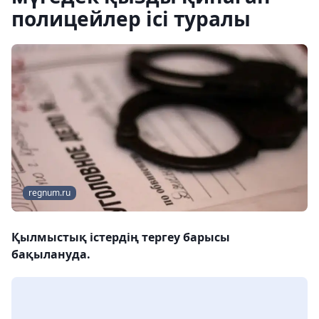
полицейлер ісі туралы
regnum.ru
Қылмыстық істердің тергеу барысы
бақылануда.