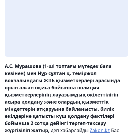
А.С. Мурашова (1-ші топтағы мүгедек бала
кезінен) мен Нұр-сұлтан қ. теміржол
вокзалындағы ЖІІБ қызметкерлері арасында
орын алған оқиға бойынша полиция
қызметкерлерінің лауазымдық өкілеттілігін
асыра қолдану және олардың қызметтік
міндеттерін атқаруына байланысты, билік
өкілдеріне қатысты күш қолдану фактілері
бойынша 2 сотқа дейінгі тергеп-тексеру
жүргізіліп жатыр,
деп хабарлайды
Zakon.kz
Бас