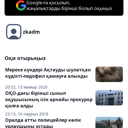
Google-ға қосылып,
жаңалықтарды бірінші болып оқыңыз
zkadm
Оқи отырыңыз
Мереке күндері Ақтауды шулатқан
күдікті-педофил қамауға алынды
20:52, 13 мамыр 2020
ОҚО-дағы бірінші сынып
оқушысының ісін арнайы прокурор
қолға алды
22:13, 16 наурыз 2018
Оралда атты полицейлер көлік
ұрлаушыны ұстады