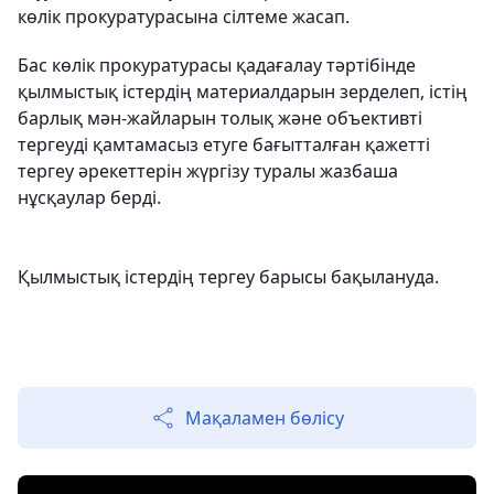
көлік прокуратурасына сілтеме жасап.
Бас көлік прокуратурасы қадағалау тәртібінде
қылмыстық істердің материалдарын зерделеп, істің
барлық мән-жайларын толық және объективті
тергеуді қамтамасыз етуге бағытталған қажетті
тергеу әрекеттерін жүргізу туралы жазбаша
нұсқаулар берді.
Қылмыстық істердің тергеу барысы бақылануда.
Мақаламен бөлісу