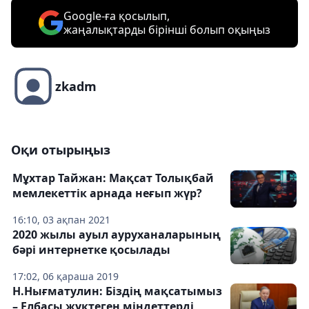
Google-ға қосылып,
жаңалықтарды бірінші болып оқыңыз
zkadm
Оқи отырыңыз
Мұхтар Тайжан: Мақсат Толықбай
мемлекеттік арнада неғып жүр?
16:10, 03 ақпан 2021
2020 жылы ауыл ауруханаларының
бәрі интернетке қосылады
17:02, 06 қараша 2019
Н.Нығматулин: Біздің мақсатымыз
– Елбасы жүктеген міндеттерді,