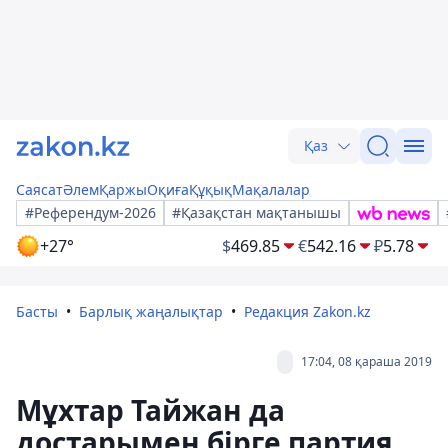
Қаз
Саясат
Әлем
Қаржы
Оқиға
Құқық
Мақалалар
#Референдум-2026
#Қазақстан мақтанышы
+27°
$
469.85
€
542.16
₽
5.78
Басты
Барлық жаңалықтар
Редакция Zakon.kz
17:04, 08 қараша 2019
Мұхтар Тайжан да
достарымен бірге партия