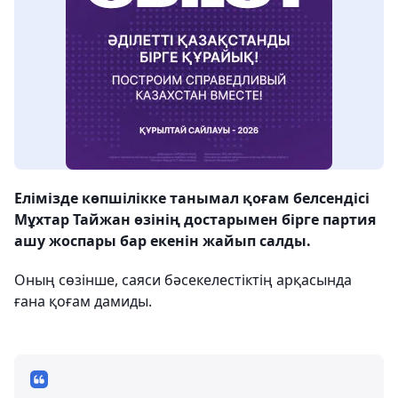
Елімізде көпшілікке танымал қоғам белсендісі
Мұхтар Тайжан өзінің достарымен бірге партия
ашу жоспары бар екенін жайып салды.
Оның сөзінше, саяси бәсекелестіктің арқасында
ғана қоғам дамиды.