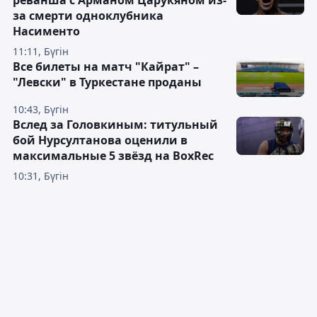
реванша с Арманом Царукяном из-
за смерти одноклубника
Насименто
11:11, Бүгін
Все билеты на матч "Кайрат" –
"Левски" в Туркестане проданы
10:43, Бүгін
Вслед за Головкиным: титульный
бой Нурсултанова оценили в
максимальные 5 звёзд на BoxRec
10:31, Бүгін