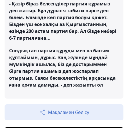
- Қазір біраз белсенділер партия құрамыз
деп жатыр. Бұл дұрыс я табиғи нәрсе деп
білем. Елімізде көп партия болуы қажет.
Бізден үш есе халқы аз Қырғызстанның
өзінде 200 астам партия бар. Ал бізде небәрі
6-7 партия ғана...
Сондықтан партия құруды мен өз басым
құптаймын, дұрыс. Заң жүзінде мұндай
мүмкіндік ашылса, біз де достарыммен
бірге партия ашамыз деп жоспарлап
отырмыз. Саяси бәсекелестіктің арқасында
ғана қоғам дамиды, - деп жазыпты ол
Мақаламен бөлісу