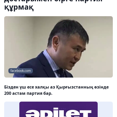
құрмақ
facebook.com
Бізден үш есе халқы аз Қырғызстанның өзінде
200 астам партия бар.