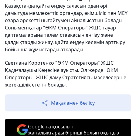
Қазақстанда қайта өңдеу саласын одан әрі
дамытуда мемлекеттік органдар, әкімшілік пен МЕҰ
өзара әрекетті нығайтумен айналысатын болады.
Сонымен қатар "ӨКМ Операторы" ЖШС тауар
қаптамаларына төлем ставкасын енгізу және
қалдықтарды жинау, қайта өңдеу көлемін арттыру
бойынша жұмыстарды атқарады.
Светлана Коротенко "ӨКМ Операторы" ЖШС
Қадағалаушы Кеңесіне ауысты. Ол жерде "ӨКМ
Операторы" ЖШС даму Стратегиясы мәселелеріне
жетекшілік ететін болады.
Мақаламен бөлісу
Google-ға қосылып,
жаңалықтарды бірінші болып оқыңыз