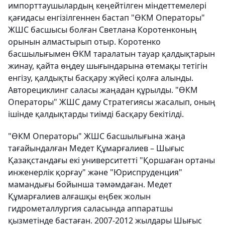
импорттаушылардың кеңейтілген міндеттемелері
қағидасы енгізілгеннен бастап "ӨКМ Операторы"
ЖШС басшысы болған Светлана Коротенконың
орынын алмастырып отыр. Коротенко
басшылығымен ӨКМ таралатын тауар қалдықтарын
жинау, қайта өңдеу шығындарына өтемақы тетігін
енгізу, қалдықты басқару жүйесі қолға алынды.
Авторециклинг саласы жаңадан құрылды. "ӨКМ
Операторы" ЖШС даму Стратегиясы жасалып, оның
ішінде қалдықтарды тиімді басқару бекітілді.
"ӨКМ Операторы" ЖШС басшылығына жаңа
тағайындалған Медет Құмарғалиев – Шығыс
Қазақстандағы екі университетті "Қоршаған ортаны
инженерлік қорғау" және "Юриспруденция"
мамандығы бойынша тәмәмдаған. Медет
Құмарғалиев алғашқы еңбек жолын
гидрометаллургия саласында аппаратшы
қызметінде бастаған. 2007-2012 жылдары Шығыс