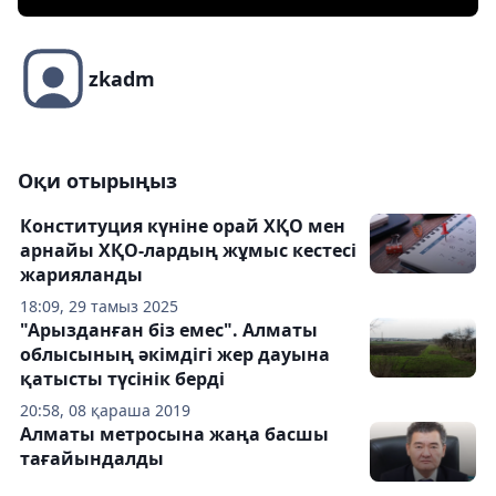
zkadm
Оқи отырыңыз
Конституция күніне орай ХҚО мен
арнайы ХҚО-лардың жұмыс кестесі
жарияланды
18:09, 29 тамыз 2025
"Арызданған біз емес". Алматы
облысының әкімдігі жер дауына
қатысты түсінік берді
20:58, 08 қараша 2019
Алматы метросына жаңа басшы
тағайындалды