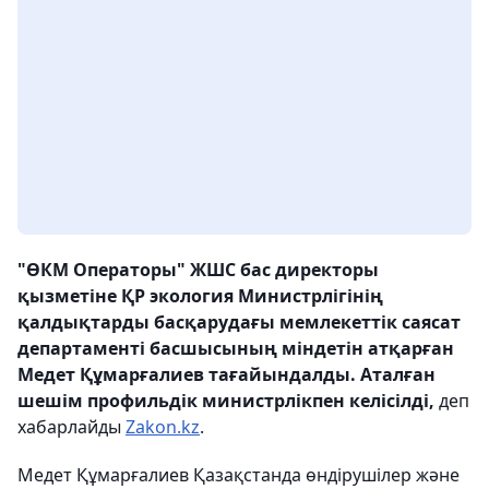
"ӨКМ Операторы" ЖШС бас директоры
қызметіне ҚР экология Министрлігінің
қалдықтарды басқарудағы мемлекеттік саясат
департаменті басшысының міндетін атқарған
Медет Құмарғалиев тағайындалды. Аталған
шешім профильдік министрлікпен келісілді,
деп
хабарлайды
Zakon.kz
.
Медет Құмарғалиев Қазақстанда өндірушілер және