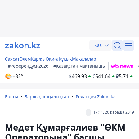
Қаз
Саясат
Әлем
Қаржы
Оқиға
Құқық
Мақалалар
#Референдум-2026
#Қазақстан мақтанышы
+32°
$
469.93
€
541.64
₽
5.71
Басты
Барлық жаңалықтар
Редакция Zakon.kz
17:11, 20 қараша 2019
Медет Құмарғалиев "ӨКМ
Операторына" басшы