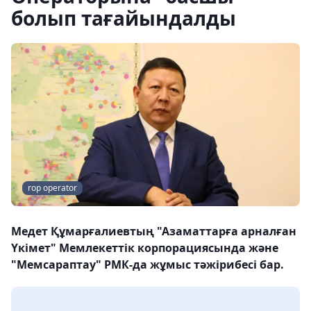
болып тағайындалды
rop operator
Медет Құмарғалиевтың "Азаматтарға арналған
Үкімет" Мемлекеттік корпорациясында және
"Мемсараптау" РМК-да жұмыс тәжірибесі бар.