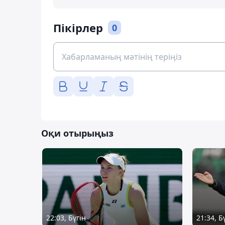
Пікірлер
0
Оқи отырыңыз
22:03, Бүгін
21:34, Б