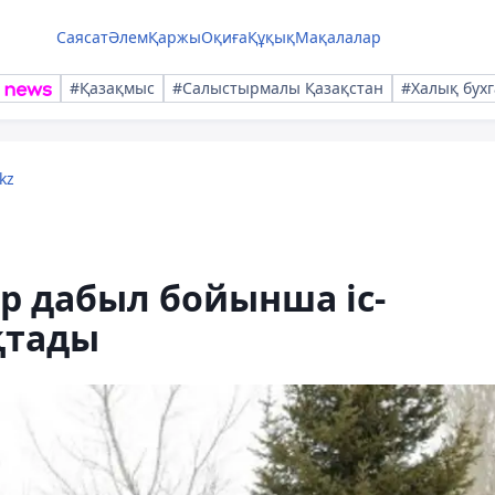
Саясат
Әлем
Қаржы
Оқиға
Құқық
Мақалалар
#Қазақмыс
#Салыстырмалы Қазақстан
#Халық бухг
kz
р дабыл бойынша іс-
қтады