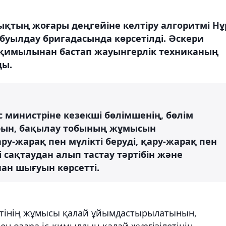
ықтың жоғары деңгейіне келтіру алгоритмі Нұ
уылдау бригадасында көрсетілді. Әскери
с-қимылынан бастап жауынгерлік техниканың
ды.
 министріне кезекші бөлімшенің, бөлім
рын, бақылау тобының жұмысын
у-жарақ пен мүлікті беруді, қару-жарақ пен
 сақтаудан алып тастау тәртібін және
ан шығуын көрсетті.
ктінің жұмысы қалай ұйымдастырылатынын,
ен өзара іс-қимылдың қалай жүргізілетінін