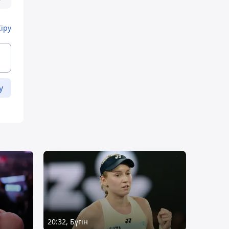
Кіру
у
20:32, Бүгін