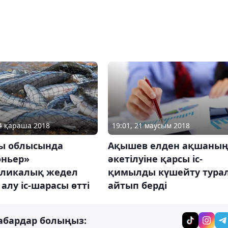
14 қараша 2018
19:01, 21 маусым 2018
ы облысында
Ақышев елден ақшаны
оньер»
әкетілуіне қарсы іс-
бликалық жедел
қимылды күшейту тура
алу іс-шарасы өтті
айтып берді
абардар болыңыз: