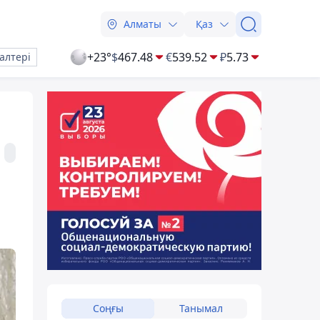
Алматы
Қаз
+23°
$
467.48
€
539.52
₽
5.73
алтері
Соңғы
Танымал