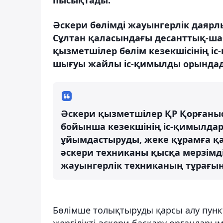
Әскери бөлімді жауынгерлік даярл
Сұлтан қаласындағы десанттық-шаб
қызметшілер бөлім кезекшісінің і
шығуы жайлы іс-қимылды орында
Әскери қызметшілер ҚР Қорғаныс
бойынша кезекшінің іс-қимылда
ұйымдастыруды, жеке құрамға қар
әскери техниканы қысқа мерзімді
жауынгерлік техниканың тұрағын
Бөлімше толықтыруды қарсы алу пун
жергілікті әскери басқару органдарым