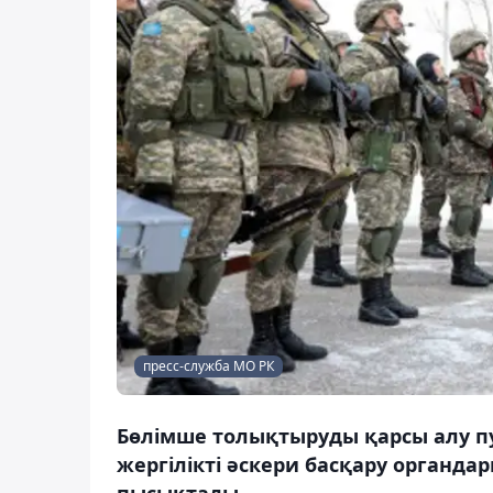
пресс-служба МО РК
Бөлімше толықтыруды қарсы алу 
жергілікті әскери басқару органда
пысықтады.