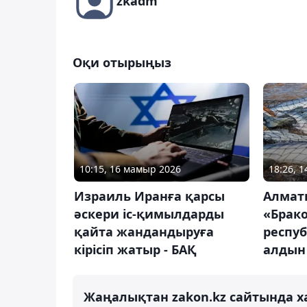
zkadm
Оқи отырыңыз
10:15, 16 мамыр 2026
18:26, 
Израиль Иранға қарсы
Алмат
әскери іс-қимылдарды
«Брак
қайта жандандыруға
респу
кірісіп жатыр - БАҚ
алдын 
Жаңалықтан zakon.kz сайтында х