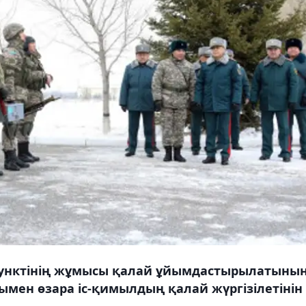
пунктінің жұмысы қалай ұйымдастырылатынын
рымен өзара іс-қимылдың қалай жүргізілетінін