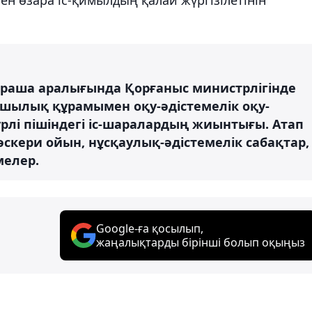
1 қараша аралығында Қорғаныс министрлігінде
сшылық құрамымен оқу-әдістемелік оқу-
үрлі пішіндегі іс-шаралардың жиынтығы. Атап
скери ойын, нұсқаулық-әдістемелік сабақтар,
мелер.
Google-ға қосылып,
жаңалықтарды бірінші болып оқыңыз