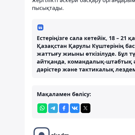
пысықтады.
Естеріңізге сала кетейік, 18 – 2
Қазақстан Қарулы Күштерінің ба
жаттығу жиыны өткізілуде. Бұл т
айтқанда, командалық-штабтық ә
дәрістер және тактикалық лезде
Мақаламен бөлісу: