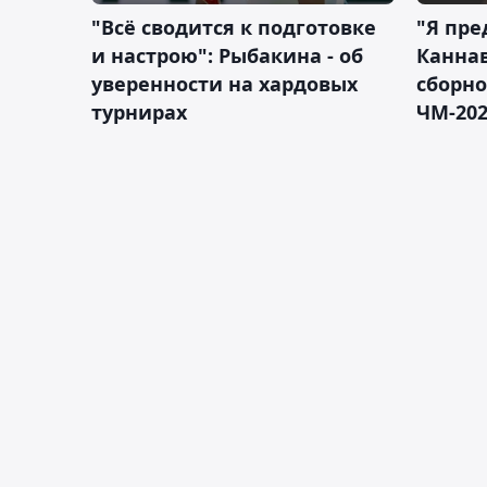
"Всё сводится к подготовке
"Я пре
и настрою": Рыбакина - об
Каннав
уверенности на хардовых
сборно
турнирах
ЧМ-20