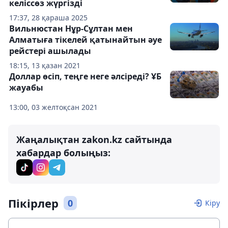
келіссөз жүргізді
17:37, 28 қараша 2025
Вильнюстан Нұр-Сұлтан мен
Алматыға тікелей қатынайтын әуе
рейстері ашылады
18:15, 13 қазан 2021
Доллар өсіп, теңге неге әлсіреді? ҰБ
жауабы
13:00, 03 желтоқсан 2021
Жаңалықтан zakon.kz сайтында
хабардар болыңыз:
Пікірлер
0
Кіру