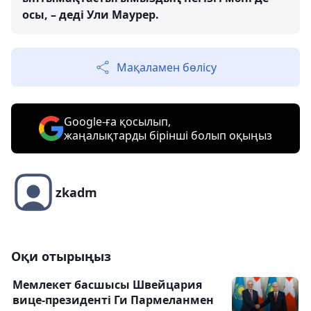
осы, – деді Ули Маурер.
Мақаламен бөлісу
Google-ға қосылып,
жаңалықтарды бірінші болып оқыңыз
zkadm
Оқи отырыңыз
Мемлекет басшысы Швейцария
вице-президенті Ги Пармеланмен