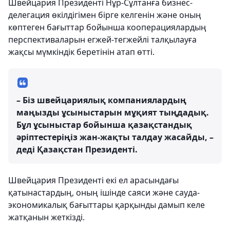
Швейцария Президенті Нұр-Сұлтанға бизнес-
делегация өкілдігімен бірге келгенін және оның
көптеген бағыттар бойынша кооперациялардың
перспективаларын егжей-тегжейлі талқылауға
жақсы мүмкіндік беретінін атап өтті.
– Біз швейцариялық компаниялардың
маңызды ұсыныстарын мұқият тыңдадық.
Бұл ұсыныстар бойынша қазақстандық
әріптестеріңіз жан-жақты талдау жасайды, –
деді Қазақстан Президенті.
Швейцария Президенті екі ел арасындағы
қатынастардың, оның ішінде саяси және сауда-
экономикалық бағыттары қарқынды дамып келе
жатқанын жеткізді.