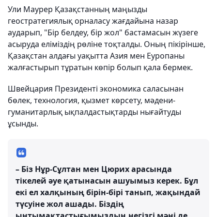
Ули Маурер Қазақстанның маңызды
геостратегиялық орналасу жағдайына назар
аударып, "Бір белдеу, бір жол" бастамасын жүзеге
асыруда еліміздің рөліне тоқталды. Оның пікірінше,
Қазақстан алдағы уақытта Азия мен Еуропаны
жалғастырып тұратын көпір болып қала бермек.
Швейцария Президенті экономика саласынан
бөлек, технология, қызмет көрсету, мәдени-
гуманитарлық ықпалдастықтарды нығайтуды
ұсынды.
– Біз Нұр-Сұлтан мен Цюрих арасында
тікелей әуе қатынасын ашуымыз керек. Бұл
екі ел халқының бірін-бірі танып, жақындай
түсуіне жол ашады. Біздің
ынтымақтастығымыздың негізгі мәні де