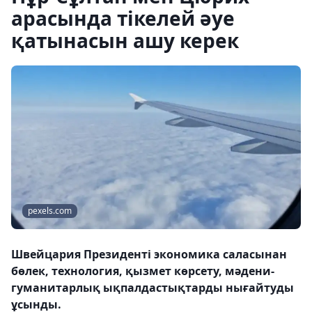
арасында тікелей әуе
қатынасын ашу керек
pexels.com
Швейцария Президенті экономика саласынан
бөлек, технология, қызмет көрсету, мәдени-
гуманитарлық ықпалдастықтарды нығайтуды
ұсынды.