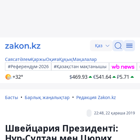
Қаз
Саясат
Әлем
Қаржы
Оқиға
Құқық
Мақалалар
#Референдум-2026
#Қазақстан мақтанышы
+32°
$
469.93
€
541.64
₽
5.71
Басты
Барлық жаңалықтар
Редакция Zakon.kz
22:48, 22 қараша 2019
Швейцария Президенті:
Нұр-Сұлтан мен Цюрих