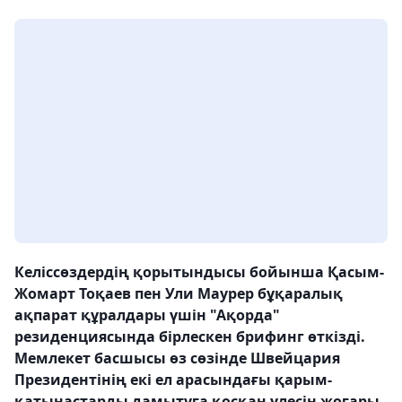
Келіссөздердің қорытындысы бойынша Қасым-
Жомарт Тоқаев пен Ули Маурер бұқаралық
ақпарат құралдары үшін "Ақорда"
резиденциясында бірлескен брифинг өткізді.
Мемлекет басшысы өз сөзінде Швейцария
Президентінің екі ел арасындағы қарым-
қатынастарды дамытуға қосқан үлесін жоғары