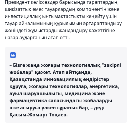
Президент келіссөздер барысында тараптардың
шикізаттық емес тауарлардың компонентін және
инвестициялық ынтымақтастықты кеңейту үшін
тауар айналымының құрылымын әртараптандыру
жөніндегі жұмыстарды жандандыру қажеттігіне
назар аударғанын атап өтті.
– Бізге жаңа жоғары технологиялық "зәкірлі
жобалар" қажет. Атап айтқанда,
Қазақстанда инновациялық өндірістер
құруға, жоғары технологиялар, энергетика,
ауыл шаруашылығы, медицина және
фармацевтика саласындағы жобаларды
іске асыруға үлкен сұраныс бар, – деді
Қасым-Жомарт Тоқаев.