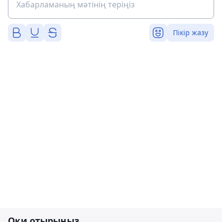
Пікір жазу
Оқи отырыңыз