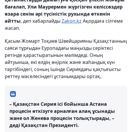
бағалап, Ули Маурермен жүргізген келіссөздер
өзара сенім әрі түсіністік рухында өткенін
айтты
, деп хабарлайды
Zakon.kz
Ақордаға сілтеме
жасап.
Қасым-Жомарт Тоқаев Швейцарияны Қазақстанның
саяси тұрғыдан Еуропадағы маңызды серіктесі
ретінде қарастыратынын мәлімдеді. Оның
айтуынша, екі елдің өңірлік және жаһандық күн
тәртібіндегі, соның ішінде Сириядағы қақтығысты
реттеу мәселесіндегі ұстанымдары ортақ.
– Қазақстан Сирия ісі бойынша Астана
процесін өткізуге арналған алаң ұсынады
және ол Женева процесін толықтырады, –
деді Қазақстан Президенті.