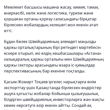
Мемлекет басшысы машина жасау, химия, тамақ
өнеркәсібі, көлік және логистика, туризм және
қоршаған ортаны қорғау саласындағы бірқатар
бірлескен жобалардың келешегі мол екенін атап
өтті.
Бұдан бөлек Швейцарияның әлемдегі маңызды
қаржы орталықтарының бірі ретіндегі мәртебесін
ескере отырып, екі елдің көшбасшылары «Астана»
халықаралық қаржы орталығы мен Швейцарияның
қаржы секторы арасындағы өзара іс-қимылдар
перспективасының бар екеніне тоқталды.
Қасым-Жомарт Тоқаев іргелес нарықтарға өнім
экспорттау үшін Қазақстанда бірлескен өндірістер
ашуға қатысты жобалар бойынша қызығушылық
білдірген швейцариялық инвесторларға жан-жақты
көмек көрсетуге әзір екенін айтты. Сондай-ақ