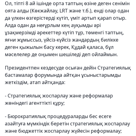
Ол, тіпті 8 ай ішінде орта таптың өзіне деген сенімін
оята алды (Көкжайлау, LRT және т.б.), енді олар одан
да үлкен өзгерістерді күтіп, үміт артып қарап отыр.
Алда одан да неғұрлым кең ауқымды әрі
ұзақмерзімді әрекеттер күтіп тұр, төменгі таптың,
яғни жұмыссыз, үйсіз-күйсіз жандардың билікке
деген қыжылын басу керек, Құдай қаласа, бұл
мәселелер де оңымен шешіледі деп ойлаймын.
Президентпен кездесуде осыған дейін Стратегиялық
бастамалар форумында айтқан ұсыныстарымды
жеткіздім, атап айтқанда:
- Стратегиялық жоспарлау және реформалар
жөніндегі агенттікті құру;
- Бюрократиялық процедураларды бес есеге
азайтуға мүмкіндік беретін стратегиялық жоспарлау
және бюджеттік жоспарлау жүйесін реформалау;