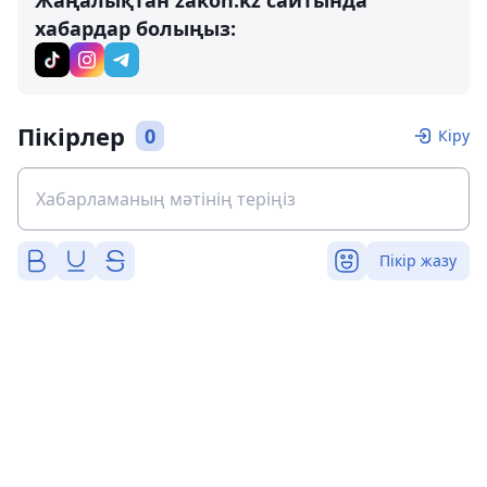
Жаңалықтан zakon.kz сайтында
хабардар болыңыз:
Пікірлер
0
Кіру
Пікір жазу