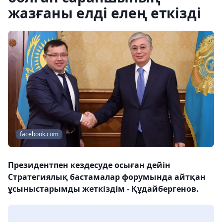
жазғаны елді елең еткізді
facebook.com
Президентпен кездесуде осыған дейін
Стратегиялық бастамалар форумында айтқан
ұсыныстарымды жеткіздім - Құдайбергенов.