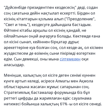
"Дүйсенбіде президентпен кездесесің" деді, содан
соң сағатына дейін нақтылап ескертті. Бірден ол
кісінің кітаптарын қолыма алып ("Преодоление",
"Свет и тень"), кездесуге дайындала бастадым.
Өйткені кітабы арқылы ол кісінің қандай, не
ойлайтынын оңай аңғаруға болады. Көктемде ғана
ол кісіні сынап, кейіннен бірқатар дұрыс
әрекеттеріне куә болған соң, сол кезде-ақ, ол кісімен
жүздеспесем де өзімнің сыни пікірімді өзгерткен
едім. Сын демекші, оны мына
сілтемеден
оқи
аласыздар.
Меніңше, халықтың ол кісіге деген сенімі күннен
күнге артып келеді, әсіресе Алматы мен Ақмола
облыстарына жасаған жұмыс сапарынан соң.
Стратегиялық бастамалар форумында біз бұл
реттегі цифрды да жариялаған едік: сауалнама
нәтижесі бойынша халықтың 61% -ы ол кісіге сенеді.