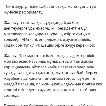
- Сингапур үлгісіне сай зейнетақы және тұрғын үй
жүйесін реформалау.
Жалпыұлттық талқылауда қандай да бір
шектеулерге ұрынбас үшін Президенттің бұл
мәселелерге көзқарасы туралы, әзірге айтқым
келмейді. Өйткені, ең алдымен, жауапкершілік,
содан соң түпкілікті шешім бірге жүруі керек қой.
Жалпы, Президент әңгімеге жақсы, адамгершілігі
мол кісі екен. Расында, мұнысын сырттай жақсы
көріп қаласыз, әйтпесе көбіне саясаткерлер өзін
суық ұстап, қатып қалған қалыптан танбай, берген
жауабына да қанағаттанбайсыз ғой, ал бұл ретте
жағдай басқаша, ол кісінің қабылдауында болған кез
келгені өзіне деген адами жылы қатынасты бірден
сезінеді.
Президентке Сейдахмет Құттықадамның "Ұлтқа