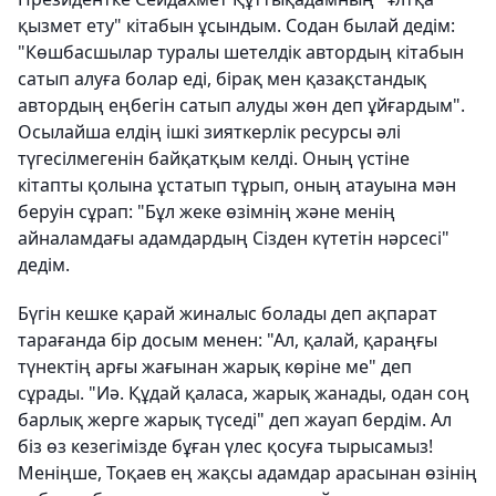
қызмет ету" кітабын ұсындым. Содан былай дедім:
"Көшбасшылар туралы шетелдік автордың кітабын
сатып алуға болар еді, бірақ мен қазақстандық
автордың еңбегін сатып алуды жөн деп ұйғардым".
Осылайша елдің ішкі зияткерлік ресурсы әлі
түгесілмегенін байқатқым келді. Оның үстіне
кітапты қолына ұстатып тұрып, оның атауына мән
беруін сұрап: "Бұл жеке өзімнің және менің
айналамдағы адамдардың Сізден күтетін нәрсесі"
дедім.
Бүгін кешке қарай жиналыс болады деп ақпарат
тарағанда бір досым менен: "Ал, қалай, қараңғы
түнектің арғы жағынан жарық көріне ме" деп
сұрады. "Иә. Құдай қаласа, жарық жанады, одан соң
барлық жерге жарық түседі" деп жауап бердім. Ал
біз өз кезегімізде бұған үлес қосуға тырысамыз!
Меніңше, Тоқаев ең жақсы адамдар арасынан өзінің