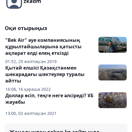
zkadm
Оқи отырыңыз
"Bek Air" әуе компаниясының
құрылтайшыларына қатысты
ақпарат елді елең еткізді
01:52, 29 желтоқсан 2019
Қытай елшісі Қазақстанмен
шекарадағы шектеулер туралы
айтты
16:08, 16 қараша 2022
Доллар өсіп, теңге неге әлсіреді? ҰБ
жауабы
13:00, 03 желтоқсан 2021