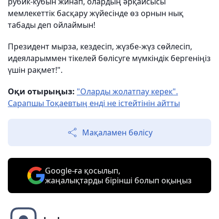
рубик-кубын жинап, олардың әрқайсысы
мемлекеттік басқару жүйесінде өз орнын нық
табады деп ойлаймын!
Президент мырза, кездесіп, жүзбе-жүз сөйлесіп,
идеяларыммен тікелей бөлісуге мүмкіндік бергеніңіз
үшін рақмет!".
Оқи отырыңыз:
"Оларды жолатпау керек".
Сарапшы Тоқаевтың енді не істейтінін айтты
Мақаламен бөлісу
Google-ға қосылып,
жаңалықтарды бірінші болып оқыңыз