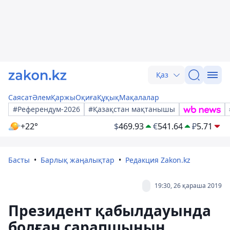
Қаз
Саясат
Әлем
Қаржы
Оқиға
Құқық
Мақалалар
#Референдум-2026
#Қазақстан мақтанышы
+22°
$
469.93
€
541.64
₽
5.71
Басты
Барлық жаңалықтар
Редакция Zakon.kz
19:30, 26 қараша 2019
Президент қабылдауында
болған сарапшының