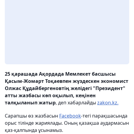
25 қарашада Ақордада Мемлекет басшысы
Қасым-Жомарт Тоқаевпен жүздескен экономист
Олжас Құдайбергеновтің желідегі "Президент"
атты жазбасы көп оқылып, кеңінен
талқыланып жатыр
, деп хабарлайды
zakon.kz.
Сарапшы өз жазбасын
Facebook
-тегі парақшасында
орыс тілінде жариялады. Оның қазақша аудармасын
қаз-қалпында ұсынамыз.