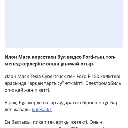
Илон Маск көрсеткен бұл видео Ford-тың топ-
менеджерлеріне онша ұнамай отыр.
Илон Маск Tesla Cybertruck пен Ford F-150 көліктері
арасында "арқан тартысу" өткізіпті. Электромобиль
оп-оңай жеңіп кетті.
Бірақ, бұл жерде назар аударатын бірнеше тұс бар,
деп жазады
kolesa.kz
.
Ең бастысы, пикап тек артқы жетекті. Оның