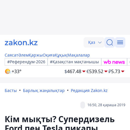
Қаз
Саясат
Әлем
Қаржы
Оқиға
Құқық
Мақалалар
#Референдум-2026
#Қазақстан мақтанышы
+33°
$
467.48
€
539.52
₽
5.73
Басты
Барлық жаңалықтар
Редакция Zakon.kz
16:50, 28 қараша 2019
Кім мықты? Супердизель
Ford пен Tesla пикапы