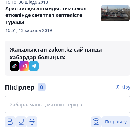
16:10, 30 шілде 2018
Арал халқы ашынды: теміржол
өткелінде сағаттап кептелісте
тұрады
16:51, 13 қараша 2019
Жаңалықтан zakon.kz сайтында
хабардар болыңыз:
Пікірлер
0
Кіру
Пікір жазу