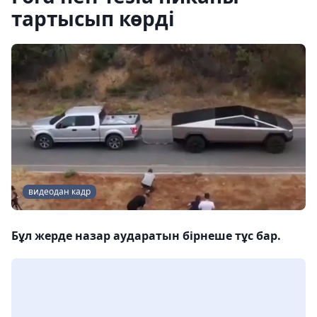
тартысып көрді
видеодан кадр
Бұл жерде назар аударатын бірнеше тұс бар.