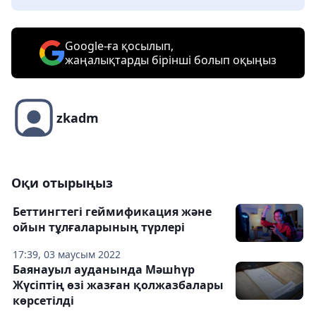
Google-ға қосылып,
жаңалықтарды бірінші болып оқыңыз
zkadm
Оқи отырыңыз
Беттингтегі геймификация және
ойын тұлғаларының түрлері
17:39, 03 маусым 2022
Баянауыл ауданында Мәшһүр
Жүсіптің өзі жазған қолжазбалары
көрсетілді