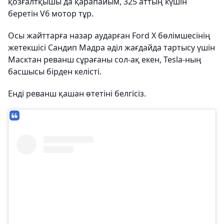
қозғалтқышы да қарапайым, 325 аттың күшін
беретін V6 мотор тұр.
Осы жайттарға назар аударған Ford X бөлімшесінің
жетекшісі Сандип Мадра әділ жағдайда тартысу үшін
Масктан реванш сұрағаны сол-ақ екен, Tesla-ның
басшысы бірден келісті.
Енді реванш қашан өтетіні белгісіз.