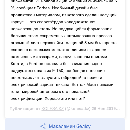
биржевиков. 21 ноября акции компании снизились на 6
%, сообщает Forbes. Необычный дизайн был
продиктован материалом, из которого сделан несущий
корпус — это сверхтвёрдая холоднокатаная
нержавеющая сталь. Не поддающийся формованию
большинством современных штамповочных прессов
огромный лист нержавейки толщиной 3 мм был просто
сложен в нескольких местах по линиям с заранее
намеченными зазорами, следуя канонам оригами. ⠀
Кстати, в Ford не оставили без внимания видео
надругательства с их F-150, пообещав в течение
нескольких лет выпустить гибридный, а позже и
электрический вариант пикапа. Вот так Маск пинками
гонит мировой автопром к его повальной
электрификации. Хорошо это или нет?
Публикация от
KOLESA.KZ
(@kolesa.kz)
26 Ноя 2019 в 2:02 PST
Мақаламен бөлісу