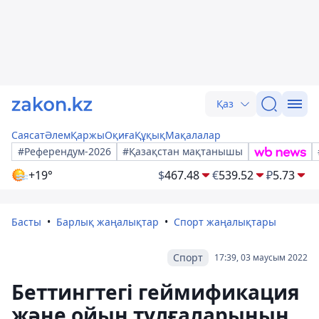
Қаз
Саясат
Әлем
Қаржы
Оқиға
Құқық
Мақалалар
#Референдум-2026
#Қазақстан мақтанышы
+19°
$
467.48
€
539.52
₽
5.73
Басты
Барлық жаңалықтар
Спорт жаңалықтары
Спорт
17:39, 03 маусым 2022
Беттингтегі геймификация
және ойын тұлғаларының