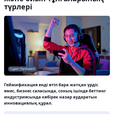
түрлері
Сурет: Parimatch
Геймификация енді өтіп бара жатқан үрдіс
емес, бизнес саласында, соның ішінде беттинг
индустриясында көбірек назар аударатын
инновациялық құрал.