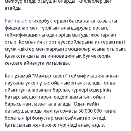
мәжбүр етеді, осыүшін оларды "киллерлер"деп
атайды.
Parimatch
стикербуктерден басқа жаңа қызықты
фишкалар мен түрлі ынталандырулар қосып,
геймификацияны одан әрі дамытуды жоспарлап
отыр. Компания спорт әуесқойларына интерактивті
мүмкіндіктер мен жарқын эмоциялар ұсына отырып,
Қазақстандағы ең инновациялық букмекерлік
кеңсеге айналуға ұмтылады.
Көп ұзамай "Мамыр квесті" геймификацияланған
науқаны үлкен ұтыс ойынымен аяқталады, онда
ойын тұлғаларының барлық түрлері өздерінің
батырлық шоттарын өздері дамытып, ойын
барысынан ләззат ала алады. Одан кейін
қатысушыларды жалпы сомасы 50 000 000 теңге
болатын ірі бонустар мен сыйлықтар күтеді.
Қатысыңыз және жеке түріңізді анықтаңыз.