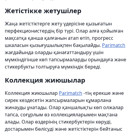
Жетістікке жетушілер
Жаңа жетістіктерге жету үдерісіне қызығатын
перфекционистердің бір түрі. Олар алға қойылған
мақсатқа қанша қалғанын атап өтіп, прогресс
шкаласын қызығушылықпен бақылайды.
Parimatch
жағдайында оларды қанағаттандыру үшін
мүмкіндігінше көп тапсырмаларды орындауға және
стикербукты толтыруға мүмкіндік береді.
Коллекция жиюшылар
Коллекция жиюшылар
Parimatch
-тің ерекше және
сирек кездесетін жапсырмаларын құмарлана
жинауды ұнатады. Олар қаншалықты көп олжалар
тапса, соғұрлым өз коллекцияларымен мақтана
алады. Олар өздерінің стикербуктерін көруді,
достарымен бөлісуді және жетістіктерін бейтаныс