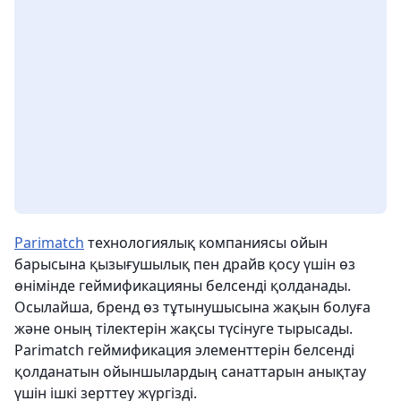
Parimatch
технологиялық компаниясы ойын
барысына қызығушылық пен драйв қосу үшін өз
өнімінде геймификацияны белсенді қолданады.
Осылайша, бренд өз тұтынушысына жақын болуға
және оның тілектерін жақсы түсінуге тырысады.
Parimatch геймификация элементтерін белсенді
қолданатын ойыншылардың санаттарын анықтау
үшін ішкі зерттеу жүргізді.