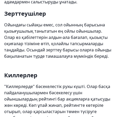
адамдармен салыстыруды ұнатады.
Зерттеушілер
Ойындағы сыйақы емес, сол ойынның барысына
қызығушылық танытатын ең ойлы ойыншылар.
Олар өз қабілеттерін алдын-ала бағалап, қызықты
оқиғалар тізіміне өтіп, қолайлы тапсырмаларды
таңдайды. Осындай зерттеу барысы оларға ойынды
бақыланатын түрде тамашалауға мүмкіндік береді.
Киллерлер
"Киллерлерде" бәсекелестік рухы күшті. Олар басқа
пайдаланушылармен бәсекелесу үшін
ойыншылардың рейтингі бар акцияларға қатысуды
жөн көреді. Көп ұпай жинап, рейтингте көтеріле
отырып, олар қарсыластарын төмен түсіруге