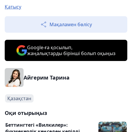
Қатысу
Мақаламен бөлісу
Google-ға қосылып,
жаңалықтарды бірінші болып оқыңыз
Айгерим Тарина
Қазақстан
Оқи отырыңыз
Беттингтегі «Вилкилер»:
букмекерлік кеңседен кепілді