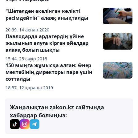
"Шетелден әкелінген көлікті
рәсімдейтін" алаяқ анықталды
20:39, 14 ақпан 2020
Павлодарда ардагердің үйіне
жылынып алуға кірген әйелдер
алаяқ болып шықты
15:44, 25 сәуір 2018
150 мыңға жұмысқа алған: Өнер
мектебінің директоры пара үшін
сотталды
18:57, 12 қараша 2019
Жаңалықтан zakon.kz сайтында
хабардар болыңыз: