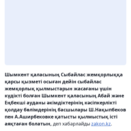
Шымкент қаласының Сыбайлас жемқорлыққа
қарсы қызметі осыған дейін сыбайлас
жемқорлық қылмыстарын жасағаны үшін
күдікті болған Шымкент қаласының Абай және
Еңбекші ауданы әкімдіктерінің кәсіпкерлікті
қолдау бөлімдерінің басшылары Ш.Нақыпбеков
пен А.Аширбековке қатысты қылмыстық істі
аяқтаған болатын,
деп хабарлайды
zakon.kz
.