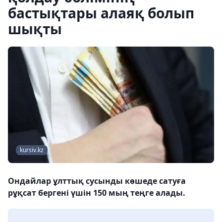
бастықтары алаяқ болып
шықты
kursiv.kz
Ондайлар ұлттық сусынды көшеде сатуға
рұқсат бергені үшін 150 мың теңге алады.