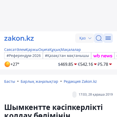
Қаз
Саясат
Әлем
Қаржы
Оқиға
Құқық
Мақалалар
#Референдум-2026
#Қазақстан мақтанышы
+27°
$
469.85
€
542.16
₽
5.78
Басты
Барлық жаңалықтар
Редакция Zakon.kz
17:03, 28 қараша 2019
Шымкентте кәсіпкерлікті
қолдау бөлімінің