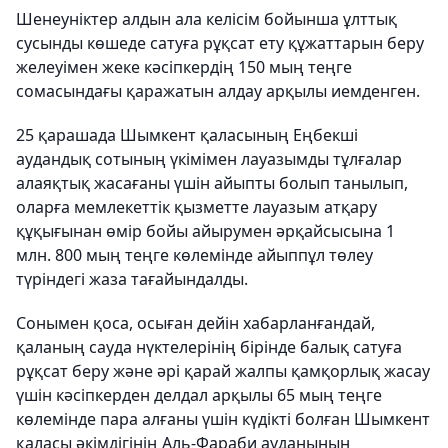
Шенеуніктер алдын ала келісім бойынша ұлттық
сусынды көшеде сатуға рұқсат ету құжаттарын беру
желеуімен жеке кәсіпкердің 150 мың теңге
сомасындағы қаражатын алдау арқылы иемденген.
25 қарашада Шымкент қаласының Еңбекші
аудандық сотының үкімімен лауазымды тұлғалар
алаяқтық жасағаны үшін айыпты болып танылып,
оларға мемлекеттік қызметте лауазым атқару
құқығынан өмір бойы айырумен әрқайсысына 1
млн. 800 мың теңге көлемінде айыппұл төлеу
түріндегі жаза тағайындалды.
Сонымен қоса, осыған дейін хабарланғандай,
қаланың сауда нүктелерінің бірінде балық сатуға
рұқсат беру және әрі қарай жалпы қамқорлық жасау
үшін кәсіпкерден делдал арқылы 65 мың теңге
көлемінде пара алғаны үшін күдікті болған Шымкент
қаласы әкімдігінің Аль-Фараби ауданының