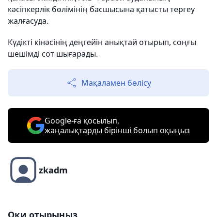
кәсіпкерлік бөлімінің басшысына қатысты тергеу
жалғасуда.
Күдікті кінәсінің деңгейін анықтай отырып, соңғы
шешімді сот шығарады.
Мақаламен бөлісу
Google-ға қосылып,
жаңалықтарды бірінші болып оқыңыз
zkadm
Оқи отырыңыз