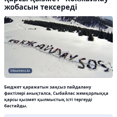
жобасын тексереді
Inbusiness.kz
Бюджет қаражатын заңсыз пайдалану
фактілері анықталса, Сыбайлас жемқорлыққа
қарсы қызмет қылмыстық істі тергеуді
бастайды.