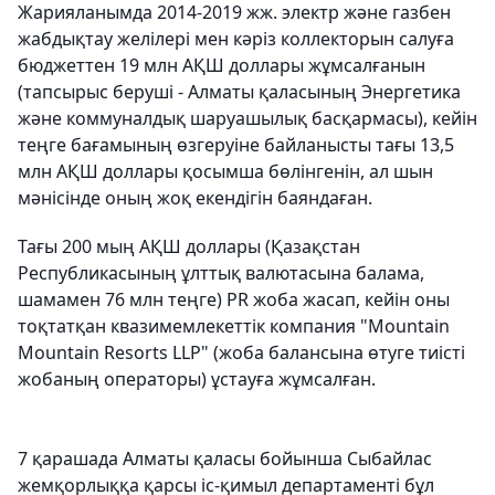
Жарияланымда 2014-2019 жж. электр және газбен
жабдықтау желілері мен кәріз коллекторын салуға
бюджеттен 19 млн АҚШ доллары жұмсалғанын
(тапсырыс беруші - Алматы қаласының Энергетика
және коммуналдық шаруашылық басқармасы), кейін
теңге бағамының өзгеруіне байланысты тағы 13,5
млн АҚШ доллары қосымша бөлінгенін, ал шын
мәнісінде оның жоқ екендігін баяндаған.
Тағы 200 мың АҚШ доллары (Қазақстан
Республикасының ұлттық валютасына балама,
шамамен 76 млн теңге) PR жоба жасап, кейін оны
тоқтатқан квазимемлекеттік компания "Mountain
Mountain Resorts LLP" (жоба балансына өтуге тиісті
жобаның операторы) ұстауға жұмсалған.
7 қарашада Алматы қаласы бойынша Сыбайлас
жемқорлыққа қарсы іс-қимыл департаменті бұл