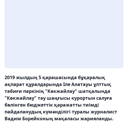
2019 жылдың 5 қарашасында бұқаралық
ақпарат құралдарында Іле Алатауы ұлттық
табиғи паркінің "Көкжайлау" шатқалында
"Көкжайлау" тау шаңғысы курортын салуға
бөлінген бюджеттік қаражатты тиімді
пайдаланудың күмәнділігі туралы журналист
Вадим Борейконың мақаласы жарияланды.