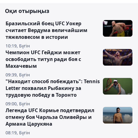
Оқи отырыңыз
Бразильский боец UFC Уокер
считает Вердума величайшим
тяжеловесом в истории
10:19, Бүгін
Чемпион UFC Гейджи может
освободить титул ради боя с
Махачевым
09:39, Бүгін
"Находит способ побеждать": Tennis
Letter похвалил Рыбакину за
трудовую победу в Торонто
09:00, Бүгін
Легенда UFC Кормье подетвердил
отмену боя Чарльза Оливейры и
Армана Царукяна
08:19, Бүгін