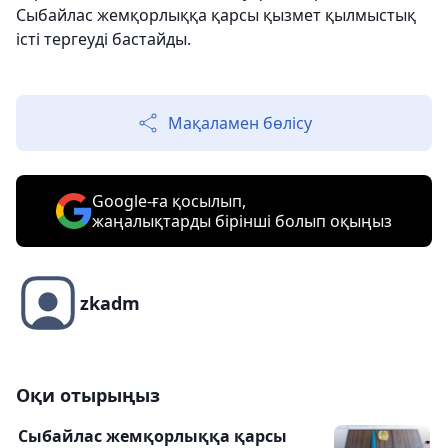
Сыбайлас жемқорлыққа қарсы қызмет қылмыстық
істі тергеуді бастайды.
Мақаламен бөлісу
Google-ға қосылып,
жаңалықтарды бірінші болып оқыңыз
zkadm
Оқи отырыңыз
Сыбайлас жемқорлыққа қарсы