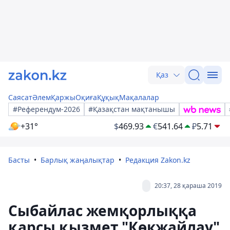
Қаз
Саясат
Әлем
Қаржы
Оқиға
Құқық
Мақалалар
#Референдум-2026
#Қазақстан мақтанышы
+31°
$
469.93
€
541.64
₽
5.71
Басты
Барлық жаңалықтар
Редакция Zakon.kz
20:37, 28 қараша 2019
Сыбайлас жемқорлыққа
қарсы қызмет "Көкжайлау"