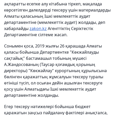
ақпаратты есепке алу кітабына тіркеп, мақалада
көрсетілген дәлелдерді тексеру үшін материалдарды
Алматы қаласының Ішкі мемлекеттік аудит
департаментіне (мемлекеттік аудит) жолдады, деп
хабарлайды
zakon.kz
Агенттіктің Серіктестік
Департаментіне сілтеме жасап.
Сонымен қоса, 2019 жылғы 26 қарашада Алматы
қаласы бойынша Департментке "Көкжайлауды
сақтайық" бастамашыл тобының мүшесі
А.Жандосованың (Таусар қоғамдық қорының
директоры) "Көкжайлау" курортының құрылысына
бөлінген қаражаттың жұмсалуын тексеру туралы
өтініші түсіп, ол осыған дейін ашылған тексеруге
қосу үшін Алматыдағы Ішкі мемлекеттік аудит
департаментіне жолданды.
Егер тексеру нәтижелері бойынша бюджет
қаражатын заңсыз пайдалану фактілері анықталса,