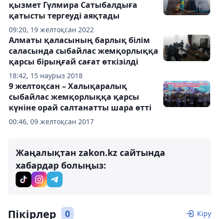
қызмет Гүлмира Сатыбалдыға
қатысты тергеуді аяқтады
09:20, 19 желтоқсан 2022
Алматы қаласының барлық білім
саласында сыбайлас жемқорлыққа
қарсы бірыңғай сағат өткізілді
18:42, 15 наурыз 2018
9 желтоқсан – Халықаралық
сыбайлас жемқорлыққа қарсы
күніне орай салтанатты шара өтті
00:46, 09 желтоқсан 2017
Жаңалықтан zakon.kz сайтында
хабардар болыңыз:
Пікірлер
0
Кіру