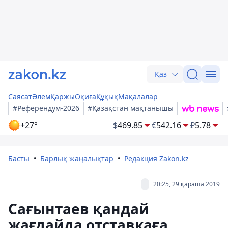
Қаз
Саясат
Әлем
Қаржы
Оқиға
Құқық
Мақалалар
#Референдум-2026
#Қазақстан мақтанышы
+27°
$
469.85
€
542.16
₽
5.78
Басты
Барлық жаңалықтар
Редакция Zakon.kz
20:25, 29 қараша 2019
Сағынтаев қандай
жағдайда отставкаға