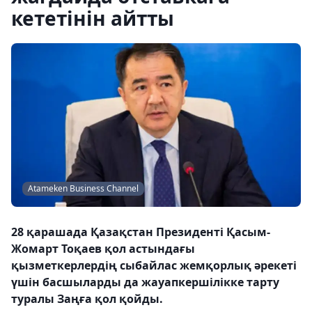
кететінін айтты
Atameken Business Channel
28 қарашада Қазақстан Президенті Қасым-
Жомарт Тоқаев қол астындағы
қызметкерлердің сыбайлас жемқорлық әрекеті
үшін басшыларды да жауапкершілікке тарту
туралы Заңға қол қойды.