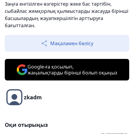
Заңға енгізілген өзгерістер жеке бас тәртібін,
сыбайлас жемқорлық қылмыстарды жасауда бірінші
басшылардың жауапкершілігін арттыруға
бағытталған.
Мақаламен бөлісу
Google-ға қосылып,
жаңалықтарды бірінші болып оқыңыз
zkadm
Оқи отырыңыз