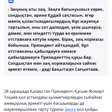
- Заңның аты заң. Заңға бағынуымыз керек,
сондықтан, әрине Құдай сақтасын, егер
менің қоластымдағылардың бірі жауапқа
тартылып, оны сот дәлелдеп, үкім шығарса,
демек, мен міндетті түрде өз еркіммен
отставкаға кетуім керек. Бірақ, заң нормасы
бойынша, Президент айтқандай, бұл
отставканы қабылдауға немесе
қабылдамауға Президенттің құқы бар.
Сондықтан мен заң нормаларына сәйкес
әрекет етемін, - деді Бақытжан Сағынтаев.
28 қарашада Қазақстан Президенті Қасым-Жомарт
Тоқаев қол астындағы қызметкерлердің сыбайлас
жемқорлық әрекеті үшін басшыларды да
жауапкершілікке тарту туралы
Заңға
қол қойды.