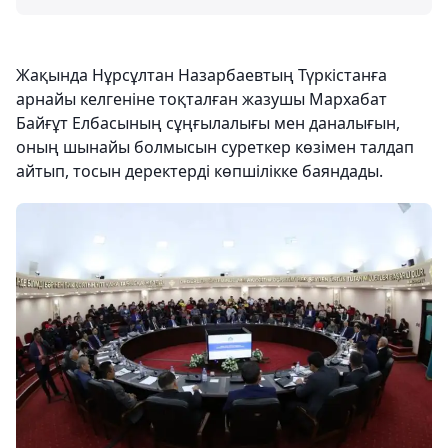
Жақында Нұрсұлтан Назарбаевтың Түркістанға
арнайы келгеніне тоқталған жазушы Мархабат
Байғұт Елбасының сұңғылалығы мен даналығын,
оның шынайы болмысын суреткер көзімен талдап
айтып, тосын деректерді көпшілікке баяндады.