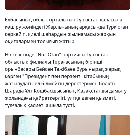
Елбасының облыс орталығын Түркістан қаласына
көшіру жөніндегі Жарлығының арқасында Түркістан
көркейіп, киелі шаһардың жылнамасы жарқын
оқиғалармен толығып жатыр.
Өз кезегінде "Nur Otan" партиясы Түркістан
облыстық филиалы Төрағасының бірінші
орынбасары Бейсен Тәжібаев бұрынырақ жарық
көрген "Президент пен перзент" кітабының
жазылудағы ел білмейтін деректерімен бөлісті.
Шарада Ұлт Көшбасшысының Қазақстанды дамыту
жолындағы қайраткерлігі, ұлтқа деген қызметі,
тұлғалық қасиеті ашыла түсті.