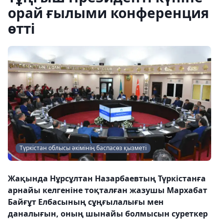
орай ғылыми конференция
өтті
Түркістан облысы әкімінің баспасөз қызметі
Жақында Нұрсұлтан Назарбаевтың Түркістанға
арнайы келгеніне тоқталған жазушы Мархабат
Байғұт Елбасының сұңғылалығы мен
даналығын, оның шынайы болмысын суреткер