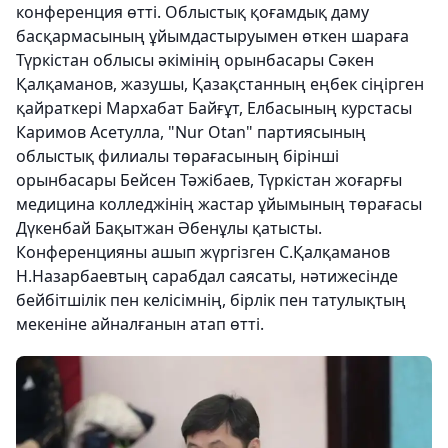
конференция өтті. Облыстық қоғамдық даму
басқармасының ұйымдастыруымен өткен шараға
Түркістан облысы әкімінің орынбасары Сәкен
Қалқаманов, жазушы, Қазақстанның еңбек сіңірген
қайраткері Мархабат Байғұт, Елбасының курстасы
Каримов Асетулла, "Nur Otan" партиясының
облыстық филиалы төрағасының бірінші
орынбасары Бейсен Тәжібаев, Түркістан жоғарғы
медицина колледжінің жастар ұйымының төрағасы
Дүкенбай Бақытжан Әбенұлы қатысты.
Конференцияны ашып жүргізген С.Қалқаманов
Н.Назарбаевтың сарабдал саясаты, нәтижесінде
бейбітшілік пен келісімнің, бірлік пен татулықтың
мекеніне айналғанын атап өтті.