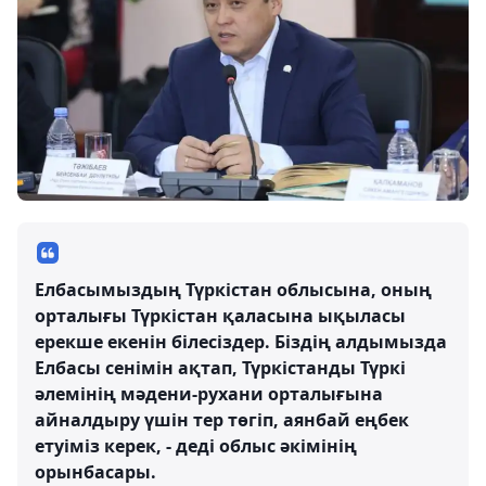
Елбасымыздың Түркістан облысына, оның
орталығы Түркістан қаласына ықыласы
ерекше екенін білесіздер. Біздің алдымызда
Елбасы сенімін ақтап, Түркістанды Түркі
әлемінің мәдени-рухани орталығына
айналдыру үшін тер төгіп, аянбай еңбек
етуіміз керек, - деді облыс әкімінің
орынбасары.