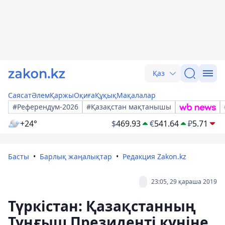
Қаз
Саясат
Әлем
Қаржы
Оқиға
Құқық
Мақалалар
#Референдум-2026
#Қазақстан мақтанышы
+24°
$
469.93
€
541.64
₽
5.71
Басты
Барлық жаңалықтар
Редакция Zakon.kz
23:05, 29 қараша 2019
Түркістан: Қазақстанның
Тұңғыш Президенті күніне