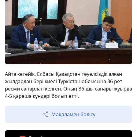
Айта кетейік, Елбасы Қазақстан тәуелсіздік алған
жылдардан бері киелі Түркістан облысына 36 рет
ресми сапарлап келген. Оның 36-шы сапары жуырда
4-5 қараша күндері болып өтті.
Мақаламен бөлісу