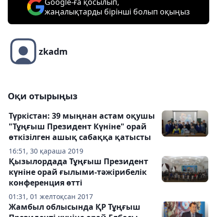
Google-ға қосылып,
жаңалықтарды бірінші болып оқыңыз
zkadm
Оқи отырыңыз
Түркістан: 39 мыңнан астам оқушы
"Тұңғыш Президент Күніне" орай
өткізілген ашық сабаққа қатысты
16:51, 30 қараша 2019
Қызылордада Тұңғыш Президент
күніне орай ғылыми-тәжірибелік
конференция өтті
01:31, 01 желтоқсан 2017
Жамбыл облысында ҚР Тұңғыш