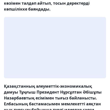
көзімен талдап айтып, тосын деректерді
көпшілікке баяндады.
Қазақстанның әлеуметтік-экономикалық
дамуы Тұңғыш Президент Нұрсұлтан Әбішұлы
Назарбаевтың есімімен тығыз байланысты.
Елбасының бастамасымен мемлекетті аяқтан
нық тұрғызу бойынша түрлі идеялар саяси-