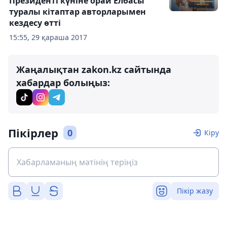
Президенті күніне орай Елбасы
туралы кітаптар авторларымен
кездесу өтті
15:55, 29 қараша 2017
Жаңалықтан zakon.kz сайтында
хабардар болыңыз:
Пікірлер
0
Кіру
Пікір жазу