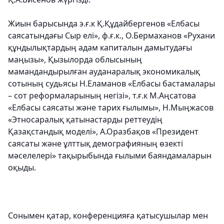
Жиын барысында э.ғ.к Қ.Құдайбергенов «Елбасы
саясатындағы Сыр елі», ф.ғ.к., О.Бермаханов «Рухани
құндылықтардың адам капиталын дамытудағы
маңызы», Қызылорда облысының
мамандандырылған ауданаралық экономикалық
сотының судьясы Н.Еламанов «Елбасы бастамалары
– сот реформаларының негізі», т.ғ.к М.Аңсатова
«Елбасы саясаты және тарих ғылымы», Н.Мыңжасов
«Этносаралық қатынастарды реттеудің
Қазақстандық моделі», А.Оразбақов «Президент
саясаты және ұлттық демографияның өзекті
мәселелері» тақырыбында ғылыми баяндамаларын
оқыды.
Сонымен қатар, конференцияға қатысушылар мен