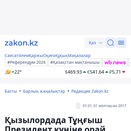
Қаз
Саясат
Әлем
Қаржы
Оқиға
Құқық
Мақалалар
#Референдум-2026
#Қазақстан мақтанышы
+22°
$
469.93
€
541.64
₽
5.71
Басты
Барлық жаңалықтар
Редакция Zakon.kz
01:31, 01 желтоқсан 2017
Қызылордада Тұңғыш
Президент күніне орай