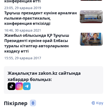
конференция өтті
23:05, 29 қараша 2019
Тұңғыш президент күніне арналған
ғылыми-практикалық
конференция өткізілді
16:46, 30 қараша 2021
Жамбыл облысында ҚР Тұңғыш
Президенті күніне орай Елбасы
туралы кітаптар авторларымен
кездесу өтті
15:55, 29 қараша 2017
Жаңалықтан zakon.kz сайтында
хабардар болыңыз:
Пікірлер
0
Кіру