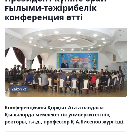
ғылыми-тәжірибелік
конференция өтті
Zakon.kz
Конференцияны Қорқыт Ата атындағы
Қызылорда мемлекеттік университетінің
ректоры, т.ғ.д., профессор Қ.А.Бисенов жүргізді.