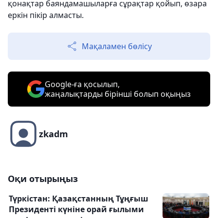
қонақтар баяндамашыларға сұрақтар қойып, өзара
еркін пікір алмасты.
Мақаламен бөлісу
Google-ға қосылып,
жаңалықтарды бірінші болып оқыңыз
zkadm
Оқи отырыңыз
Түркістан: Қазақстанның Тұңғыш
Президенті күніне орай ғылыми