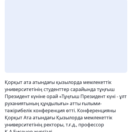
Қорқыт ата атындағы қызылорда мемлекеттік
университетінің студенттер сарайында тұңғыш
Президент күніне орай «Тұңғыш Президент күні - ұлт
руханиятының құндылығы» атты ғылыми-
тәжірибелік конференция өтті. Конференцияны
Қорқыт Ата атындағы Қызылорда мемлекеттік
университетінің ректоры, т.ғ.д., профессор
Қ.А.Бисенов жүргізді.