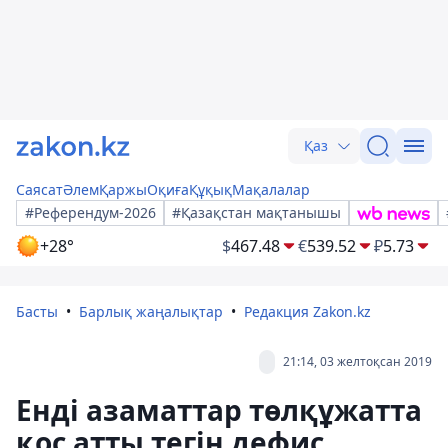
Қаз
Саясат
Әлем
Қаржы
Оқиға
Құқық
Мақалалар
#Референдум-2026
#Қазақстан мақтанышы
+28°
$
467.48
€
539.52
₽
5.73
Басты
Барлық жаңалықтар
Редакция Zakon.kz
21:14, 03 желтоқсан 2019
Енді азаматтар төлқұжатта
қос атты тегін дефис