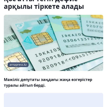
арқылы тіркете алады
arnapress.kz
Мәжіліс депутаты заңдағы жаңа өзгерістер
туралы айтып берді.