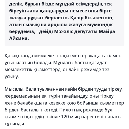
делік, бұрын бізде мұндай есімдердің тек
біреуін ғана қалдыруды немесе оны бірге
жазуға рұқсат берілетін. Қазір біз әкесінің
атын сызықша арқылы жазуға мүмкіндік
берудеміз, - дейді Мәжіліс депутаты Майра
Айсина.
Қазақстанда мемлекеттік қызметтер жаңа тәсілмен
ұсынылатын болады. Мұндағы басты қағидат -
мемлекеттік қызметтерді онлайн режимде тез
ұсыну.
Мысалы, бала туылғаннан кейін бірден тууды тіркеу,
жәрдемақының екі түрін тағайындау, оны тіркеу
және балабақшаға кезекке қою бойынша қызметтер
бірден басталып кетеді. Пилоттық режимде бұл
қызметті қазірдің өзінде 120 мың нәрестенің анасы
тұтынды.