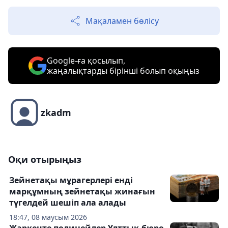
Мақаламен бөлісу
Google-ға қосылып,
жаңалықтарды бірінші болып оқыңыз
zkadm
Оқи отырыңыз
Зейнетақы мұрагерлері енді
марқұмның зейнетақы жинағын
түгелдей шешіп ала алады
18:47, 08 маусым 2026