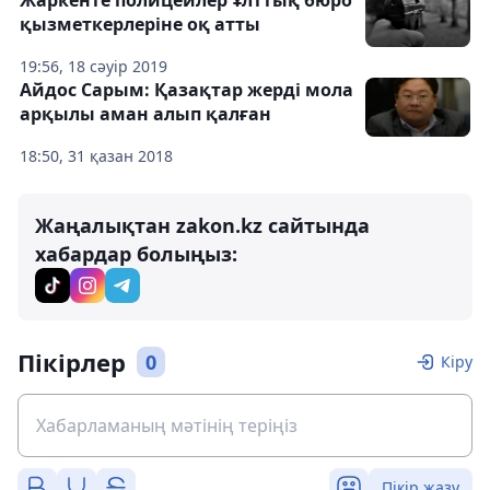
Жаркенте полицейлер Ұлттық бюро
қызметкерлеріне оқ атты
19:56, 18 сәуір 2019
Айдос Сарым: Қазақтар жерді мола
арқылы аман алып қалған
18:50, 31 қазан 2018
Жаңалықтан zakon.kz сайтында
хабардар болыңыз:
Пікірлер
0
Кіру
Пікір жазу