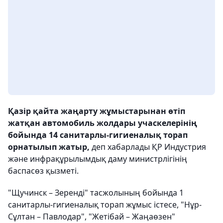
Қазір қайта жаңарту жұмыстарынан өтіп
жатқан автомобиль жолдары учаскелерінің
бойында 14 санитарлы-гигиеналық торап
орнатылып жатыр,
деп хабарлады ҚР Индустрия
және инфрақұрылымдық даму министрлігінің
баспасөз қызметі.
"Щучинск – Зеренді" тасжолының бойында 1
санитарлы-гигиеналық торап жұмыс істесе, "Нұр-
Сұлтан – Павлодар", "Жетібай – Жаңаөзен"