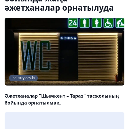
әжетханалар орнатылуда
industry.gov.kz
Әжетханалар "Шымкент – Тараз" тасжолының
бойында орнатылмақ.