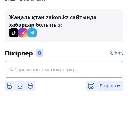
Жаңалықтан zakon.kz сайтында
хабардар болыңыз:
Пікірлер
0
Кіру
Пікір жазу