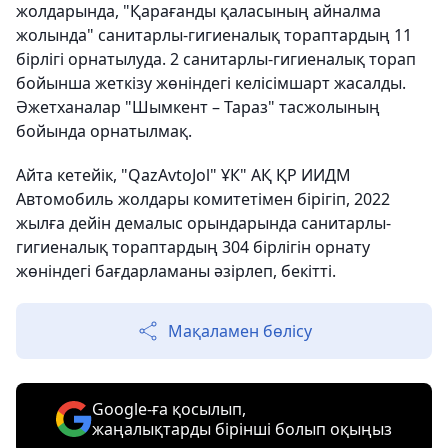
жолдарында, "Қарағанды қаласының айналма
жолында" санитарлы-гигиеналық тораптардың 11
бірлігі орнатылуда. 2 санитарлы-гигиеналық торап
бойынша жеткізу жөніндегі келісімшарт жасалды.
Әжетханалар "Шымкент – Тараз" тасжолының
бойында орнатылмақ.
Айта кетейік, "QazAvtoJol" ҰК" АҚ ҚР ИИДМ
Автомобиль жолдары комитетімен бірігіп, 2022
жылға дейін демалыс орындарында санитарлы-
гигиеналық тораптардың 304 бірлігін орнату
жөніндегі бағдарламаны әзірлеп, бекітті.
Мақаламен бөлісу
Google-ға қосылып,
жаңалықтарды бірінші болып оқыңыз