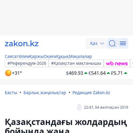
Қаз
Саясат
Әлем
Қаржы
Оқиға
Құқық
Мақалалар
#Референдум-2026
#Қазақстан мақтанышы
+31°
$
469.93
€
541.64
₽
5.71
Басты
Барлық жаңалықтар
Редакция Zakon.kz
22:47, 04 желтоқсан 2019
Қазақстандағы жолдардың
бойында жаңа