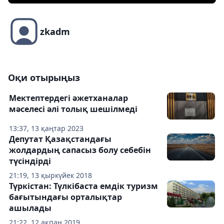
zkadm
Оқи отырыңыз
Мектептердегі әжетханалар
мәселесі әлі толық шешілмеді
13:37, 13 қаңтар 2023
Депутат Қазақстандағы
жолдардың сапасыз болу себебін
түсіндірді
21:19, 13 қыркүйек 2018
Түркістан: Түлкібаста емдік туризм
бағытындағы орталықтар
ашылады
21:22, 12 ақпан 2019