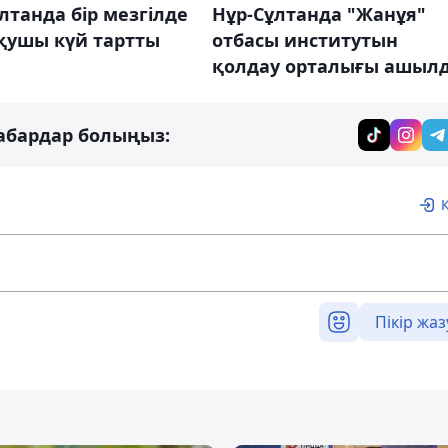
лтанда бір мезгілде
Нұр-Сұлтанда "Жанұя"
қушы күй тартты
отбасы институтын
қолдау орталығы ашыл
абардар болыңыз:
Пікір жаз