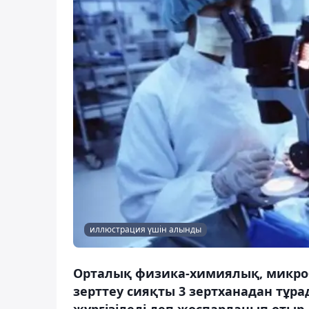
иллюстрация үшін алынды
Орталық физика-химиялық, микр
зерттеу сияқты 3 зертханадан тұр
жүргізіледі деп жоспарланып отыр.