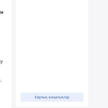
ін
е
еу
.
Барлық жаңалықтар