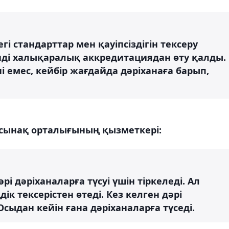
гі стандарттар мен қауіпсіздігін тексеру
нді халықаралық аккредитациядан өту қалды.
і емес, кейбір жағдайда дәріханаға барып,
 сынақ орталығының қызметкері:
рі дәріханаларға түсуі үшін тіркеледі. Ал
дік тексерістен өтеді. Кез келген дәрі
сыдан кейін ғана дәріханаларға түседі.