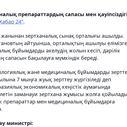
алық препараттардың сапасы мен қауіпсіздіг
Хабар 24"
.
ң жанынан зертханалық сынақ орталығы ашылды.
ртановтың айтуынша, орталықтың ашылуы елімізг
лық бұйымдарды әкелудің жолын кесіп, дәрілік
 сапасын бақылауға мүмкіндік береді.
ологиялық және медициналық бұйымдарды зертт
ылына 7 мыңға жуық зерттеу жүргізіледі деп
разиялық экономикалық кеңістік аумағында
елетін заманауи зертхана жұмысы жолға қойылады
лік препараттар мен медициналық бұйымдарға
.
ау министрі: