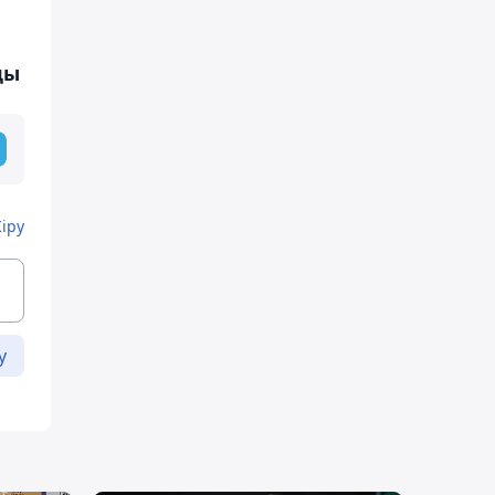
ды
Кіру
у