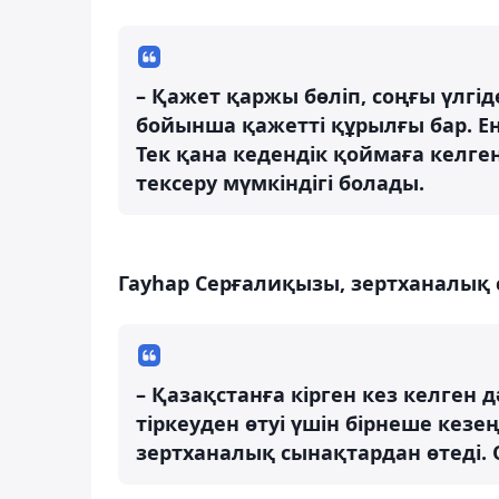
– Қажет қаржы бөліп, соңғы үлгіде
бойынша қажетті құрылғы бар. Е
Тек қана кедендік қоймаға келген
тексеру мүмкіндігі болады.
Гауһар Серғалиқызы, зертханалық
– Қазақстанға кірген кез келген дә
тіркеуден өтуі үшін бірнеше кезең
зертханалық сынақтардан өтеді. О