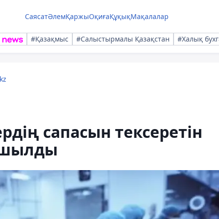
Саясат
Әлем
Қаржы
Оқиға
Құқық
Мақалалар
#Қазақмыс
#Салыстырмалы Қазақстан
#Халық бухг
kz
рдің сапасын тексеретін
ашылды