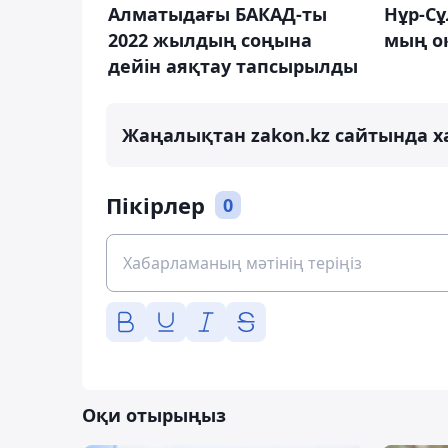
Нұр-Сұ
Алматыдағы БАКАД-ты
мың о
2022 жылдың соңына
дейін аяқтау тапсырылды
Жаңалықтан zakon.kz сайтында х
Пікірлер
0
Оқи отырыңыз