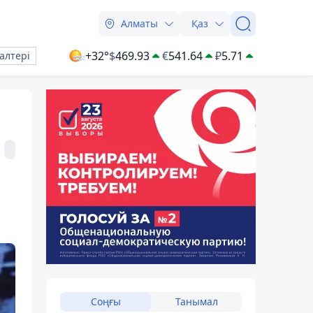
Алматы
Қаз
+32°
$
469.93
€
541.64
₽
5.71
алтері
Соңғы
Танымал