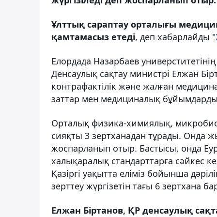
Ұлттық сараптау орталығы медицин
қамтамасыз етеді
, деп хабарлайды "
Елордада Назарбаев универститетіні
Денсаулық сақтау министрі Елжан Бі
контрафактілік және жалған медицина
заттар мен медициналық бұйымдардың
Орталық физика-химиялық, микроби
сияқты 3 зертханадан тұрады. Онда ж
жоспарланып отыр. Бастысы, онда Еу
халықаралық стандарттарға сәйкес к
Қазіргі уақытта еліміз бойынша дәрі
зерттеу жүргізетін тағы 6 зертхана бар
Елжан Біртанов, ҚР денсаулық сақт