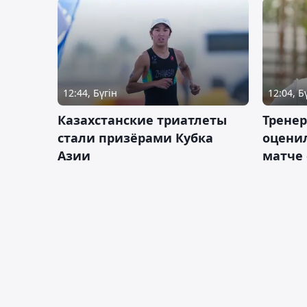
12:44, Бүгін
12:04, Б
Казахстанские триатлеты
Трене
стали призёрами Кубка
оценил
Азии
матче 