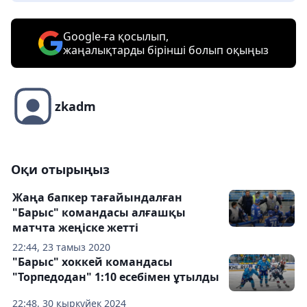
Google-ға қосылып,
жаңалықтарды бірінші болып оқыңыз
zkadm
Оқи отырыңыз
Жаңа бапкер тағайындалған
"Барыс" командасы алғашқы
матчта жеңіске жетті
22:44, 23 тамыз 2020
"Барыс" хоккей командасы
"Торпедодан" 1:10 есебімен ұтылды
22:48, 30 қыркүйек 2024