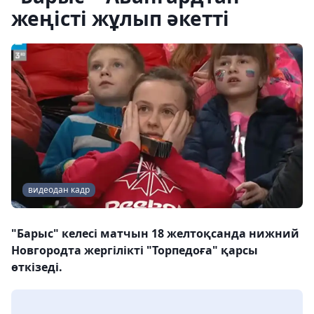
жеңісті жұлып әкетті
видеодан кадр
"Барыс" келесі матчын 18 желтоқсанда нижний
Новгородта жергілікті "Торпедоға" қарсы
өткізеді.