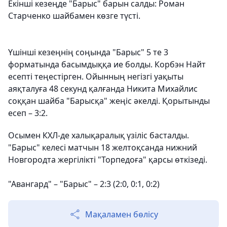
Екінші кезеңде "Барыс" барын салды: Роман
Старченко шайбамен көзге түсті.
Үшінші кезеңнің соңында "Барыс" 5 те 3
форматында басымдыққа ие болды. Корбэн Найт
есепті теңестірген. Ойынның негізгі уақыты
аяқталуға 48 секунд қалғанда Никита Михайлис
соққан шайба "Барысқа" жеңіс әкелді. Қорытынды
есеп – 3:2.
Осымен КХЛ-де халықаралық үзіліс басталды.
"Барыс" келесі матчын 18 желтоқсанда нижний
Новгородта жергілікті "Торпедоға" қарсы өткізеді.
"Авангард" – "Барыс" – 2:3 (2:0, 0:1, 0:2)
Мақаламен бөлісу