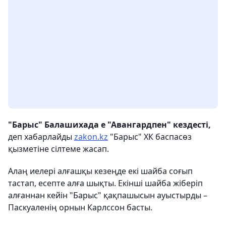
"Барыс" Балашихада е "Авангардпен" кездесті,
деп хабарлайды
zakon.kz
"Барыс" ХК баспасөз
қызметіне сілтеме жасап.
Алаң иелері алғашқы кезеңде екі шайба соғып
тастап, есепте алға шықты. Екінші шайба жіберіп
алғаннан кейін "Барыс" қақпашысын ауыстырды –
Паскуаленің орнын Карлссон басты.