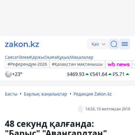
Қаз
Саясат
Әлем
Қаржы
Оқиға
Құқық
Мақалалар
#Референдум-2026
#Қазақстан мақтанышы
+23°
$
469.93
€
541.64
₽
5.71
Басты
Барлық жаңалықтар
Редакция Zakon.kz
14:33, 10 желтоқсан 2019
48 секунд қалғанда:
"Барыс" "Авангардтан"