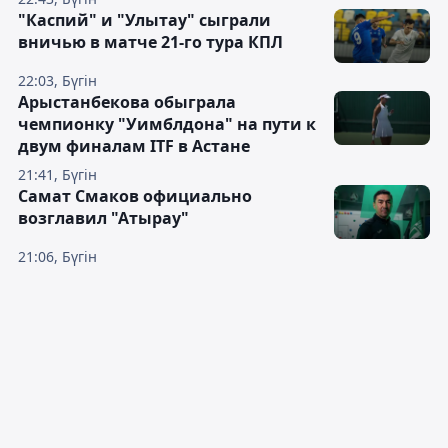
"Каспий" и "Улытау" сыграли
вничью в матче 21-го тура КПЛ
22:03, Бүгін
Арыстанбекова обыграла
чемпионку "Уимблдона" на пути к
двум финалам ITF в Астане
21:41, Бүгін
Самат Смаков официально
возглавил "Атырау"
21:06, Бүгін