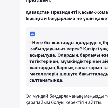
Қазақстан Президенті Қасым-Жома
бірыңғай бағдарлама не үшін қаже
- Неге біз жастарды қолдаудың 
қабылдауымыз керек? Қазіргі уа
асырылуда. Олардың барлығы өзек
тетіктерінен, мүмкіндіктерінен 
жастардың барлық санаттарын қ
мәселелерін шешуге бағытталады
салтанатында.
Ол мұндай бағдарламаның маңызды тет
қарапайым болуы керектігін айтты.