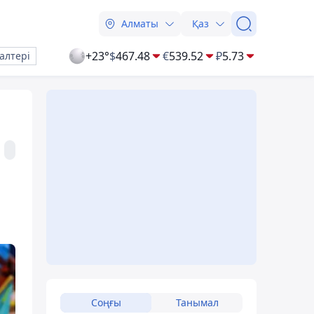
Алматы
Қаз
+23°
$
467.48
€
539.52
₽
5.73
алтері
Соңғы
Танымал