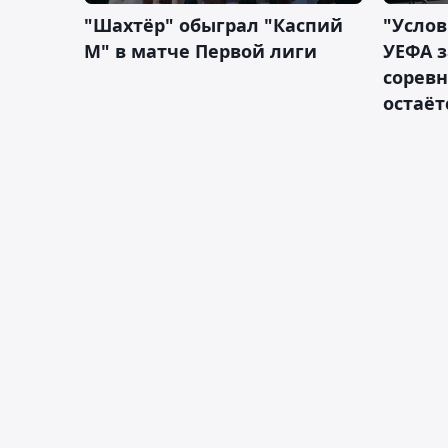
"Шахтёр" обыграл "Каспий
"Услов
М" в матче Первой лиги
УЕФА з
сорев
остаёт