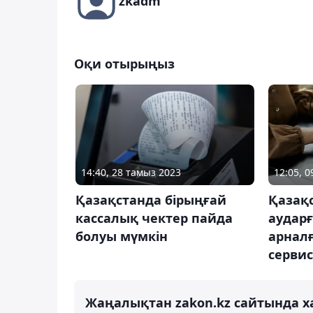
zkadm
Оқи отырыңыз
14:40, 28 тамыз 2023
12:05, 
Қазақстанда бірыңғай
Қазақ
кассалық чектер пайда
аударғ
болуы мүмкін
арнал
сервис
Жаңалықтан zakon.kz сайтында х