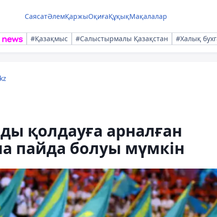
Саясат
Әлем
Қаржы
Оқиға
Құқық
Мақалалар
#Қазақмыс
#Салыстырмалы Қазақстан
#Халық бухг
kz
ды қолдауға арналған
ма пайда болуы мүмкін