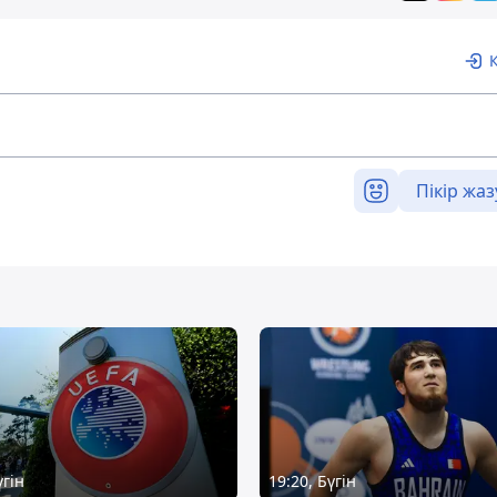
Пікір жаз
үгін
19:20, Бүгін