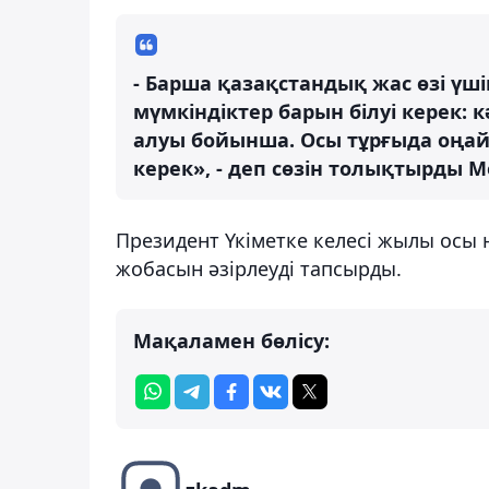
- Барша қазақстандық жас өзі үш
мүмкіндіктер барын білуі керек: 
алуы бойынша. Осы тұрғыда оңай 
керек», - деп сөзін толықтырды 
Президент Үкіметке келесі жылы осы н
жобасын әзірлеуді тапсырды.
Мақаламен бөлісу: