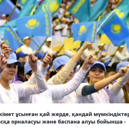
кімет ұсынған қай жерде, қандай мүмкіндікте
ұмысқа орналасуы және баспана алуы бойынша -