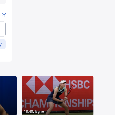
Кіру
у
18:49, Бүгін