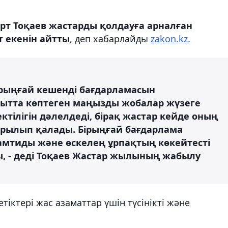
рт Тоқаев жастарды қолдауға арналған
т екенін айтты
, деп хабарлайды
zakon.kz.
бірыңғай кешенді бағдарламасын
қытта көптеген маңызды жобалар жүзеге
тілігін дәлелдеді, бірақ жастар кейде оның
айрылып қалады. Бірыңғай бағдарлама
амтиды және өскелең ұрпақтың көкейтесті
, - деді Тоқаев Жастар жылының жабылу
іктері жас азаматтар үшін түсінікті және