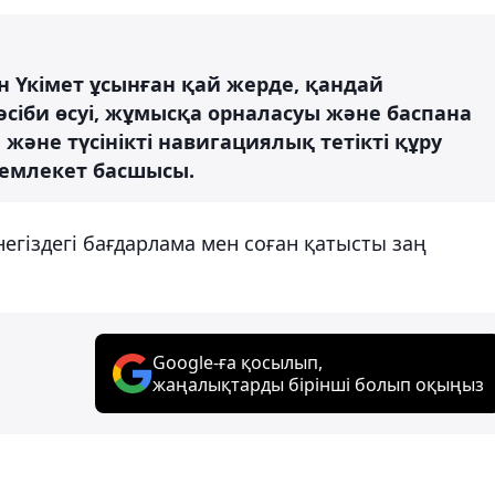
ін Үкімет ұсынған қай жерде, қандай
кәсіби өсуі, жұмысқа орналасуы және баспана
және түсінікті навигациялық тетікті құру
Мемлекет басшысы.
егіздегі бағдарлама мен соған қатысты заң
Google-ға қосылып,
жаңалықтарды бірінші болып оқыңыз