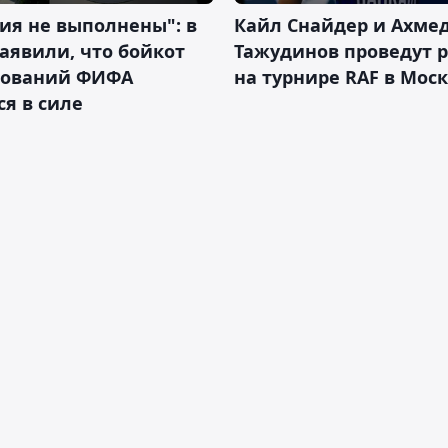
ия не выполнены": в
Кайл Снайдер и Ахме
аявили, что бойкот
Тажудинов проведут 
нований ФИФА
на турнире RAF в Мос
ся в силе