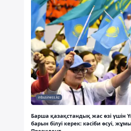
inbusiness.kz
Барша қазақстандық жас өзі үшін Ү
барын білуі керек: кәсіби өсуі, ж
Президент.