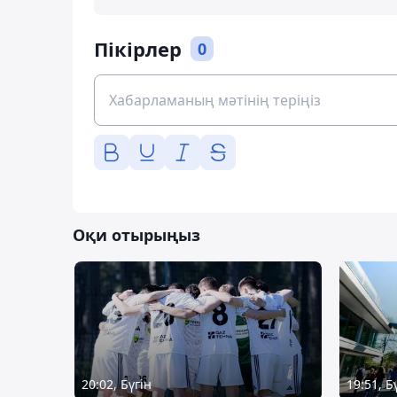
Пікірлер
0
Оқи отырыңыз
20:02, Бүгін
19:51, Б