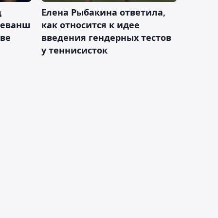
д
Елена Рыбакина ответила,
реванш
как относится к идее
кве
введения гендерных тестов
у теннисисток