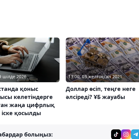
09 шілде 2026
13:00, 03 желтоқсан 2021
станда қоныс
Доллар өсіп, теңге неге
ысы келетіндерге
әлсіреді? ҰБ жауабы
ған жаңа цифрлық
 іске қосылды
абардар болыңыз: