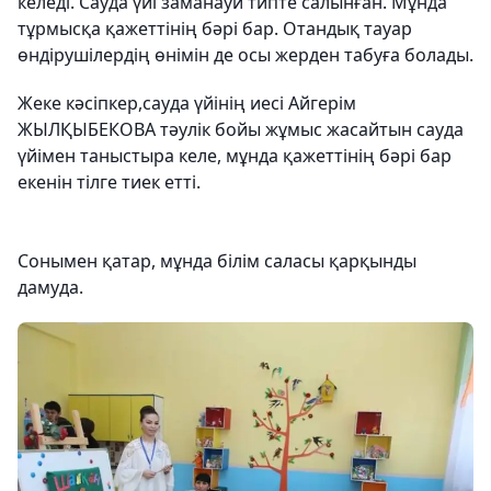
келеді. Сауда үйі заманауи типте салынған. Мұнда
тұрмысқа қажеттінің бәрі бар. Отандық тауар
өндірушілердің өнімін де осы жерден табуға болады.
Жеке кәсіпкер,сауда үйінің иесі Айгерім
ЖЫЛҚЫБЕКОВА тәулік бойы жұмыс жасайтын сауда
үйімен таныстыра келе, мұнда қажеттінің бәрі бар
екенін тілге тиек етті.
Сонымен қатар, мұнда білім саласы қарқынды
дамуда.