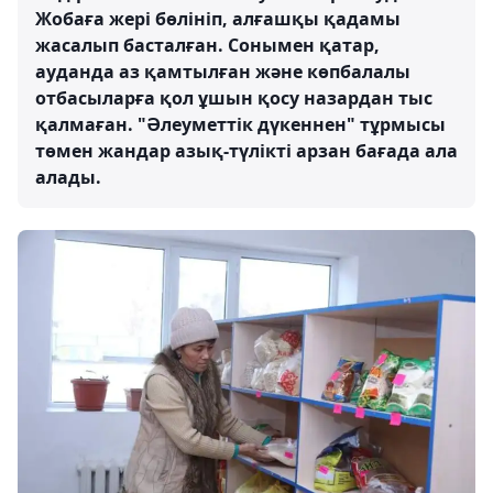
Жобаға жері бөлініп, алғашқы қадамы
жасалып басталған. Сонымен қатар,
ауданда аз қамтылған және көпбалалы
отбасыларға қол ұшын қосу назардан тыс
қалмаған. "Әлеуметтік дүкеннен" тұрмысы
төмен жандар азық-түлікті арзан бағада ала
алады.