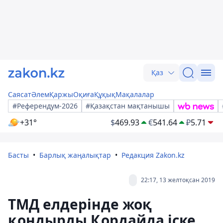
Қаз
Саясат
Әлем
Қаржы
Оқиға
Құқық
Мақалалар
#Референдум-2026
#Қазақстан мақтанышы
+31°
$
469.93
€
541.64
₽
5.71
Басты
Барлық жаңалықтар
Редакция Zakon.kz
22:17, 13 желтоқсан 2019
ТМД елдерінде жоқ
қондырды Қордайда іске