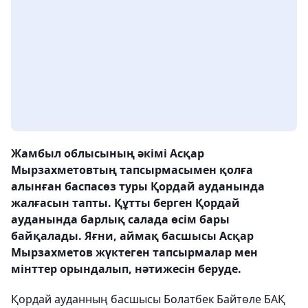
Жамбыл облысының әкімі Асқар
Мырзахметовтың тапсырмасымен қолға
алынған баспасөз туры Қордай ауданында
жалғасын тапты. Құтты берген Қордай
ауданында барлық салада өсім бары
байқалады. Яғни, аймақ басшысы Асқар
Мырзахметов жүктеген тапсырмалар мен
мінттер орындалып, нәтижесін беруде.
Қордай ауданның басшысы Болатбек Байтөле БАҚ