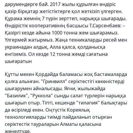
дәрумендерге бай. 2017 жылы құрылған өндіріс
қазір бірқатар жетістіктерге қол жеткізіп үлгерген.
Құрама жемнің 7 түрін зерттеп, нарыққа шығарады.
Өндірістік кооперативінің басшысы Т.Сәрсенбаев: –
Қазіргі кезде айына 1000 тонна жем шығарамыз.
Үлгермей жатырмыз. Жаңа техникаларды ресей мен
украинадан алдық. Алла қалса, қолданысқа
енгіземіз. Ол кезде 12 тонна жемді сағатына
шығаратын
Құтты мекен Қордайда баламасы жоқ бастамаларда
қолға алынған. "Гринвилл" серіктестігі көкөністерді
шығарумен айналысады. Яғни, жылыжайда
"Базилик", "Руккола" сынды салат түрлерін нарыққа
шығарып отыр. Тіпті, кешенде "тилапия" балықтары
да өсіріледі екен. Оңтүстік Кореялық
технологияларды тиімді пайдаланып отырған
серіктестік таураларын Алматы қаласына
жөнелтуде.