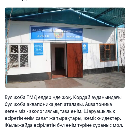
Бұл жоба ТМД елдерінде жоқ. Қордай ауданындағы
бұл жоба аквапоника деп аталады. Аквапоника
дегеніміз - экологиялық таза өнім. Шаруашылық
өсіретін өнім салат жапырақтары, жеміс-жидектер.
Жылыжайда өсірілетін бұл өнім түріне сұраныс мол.