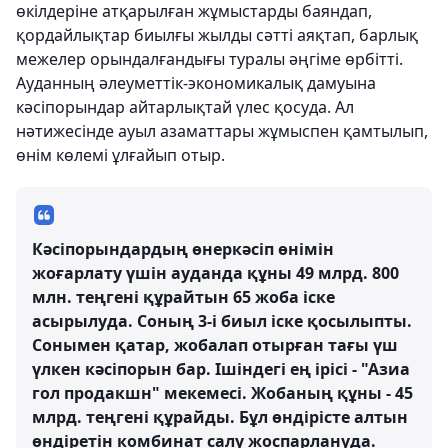
өкілдеріне атқарылған жұмыстарды баяндап,
қордайлықтар биылғы жылды сәтті аяқтап, барлық
межелер орындалғандығы туралы әңгіме өрбітті.
Ауданның әлеуметтік-экономикалық дамуына
кәсіпорындар айтарлықтай үлес қосуда. Ал
нәтижесінде ауыл азаматтары жұмыспен қамтылып,
өнім көлемі ұлғайып отыр.
Кәсіпорындардың өнеркәсіп өнімін
жоғарлату үшін ауданда құны 49 млрд. 800
млн. теңгені құрайтын 65 жоба іске
асырылуда. Соның 3-і биыл іске қосылыпты.
Сонымен қатар, жобалап отырған тағы үш
үлкен кәсіпорын бар. Ішіндегі ең ірісі - "Азиа
гол продакшн" мекемесі. Жобаның құны - 45
млрд. теңгені құрайды. Бұл өндірісте алтын
өндіретін комбинат салу жоспарлануда.