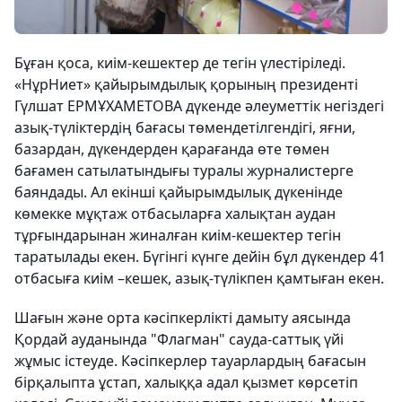
Бұған қоса, киім-кешектер де тегін үлестіріледі.
«НұрНиет» қайырымдылық қорының президенті
Гүлшат ЕРМҰХАМЕТОВА дүкенде әлеуметтік негіздегі
азық-түліктердің бағасы төмендетілгендігі, яғни,
базардан, дүкендерден қарағанда өте төмен
бағамен сатылатындығы туралы журналистерге
баяндады. Ал екінші қайырымдылық дүкенінде
көмекке мұқтаж отбасыларға халықтан аудан
тұрғындарынан жиналған киім-кешектер тегін
таратылады екен. Бүгінгі күнге дейін бұл дүкендер 41
отбасыға киім –кешек, азық-түлікпен қамтыған екен.
Шағын және орта кәсіпкерлікті дамыту аясында
Қордай ауданында "Флагман" сауда-саттық үйі
жұмыс істеуде. Кәсіпкерлер тауарлардың бағасын
бірқалыпта ұстап, халыққа адал қызмет көрсетіп