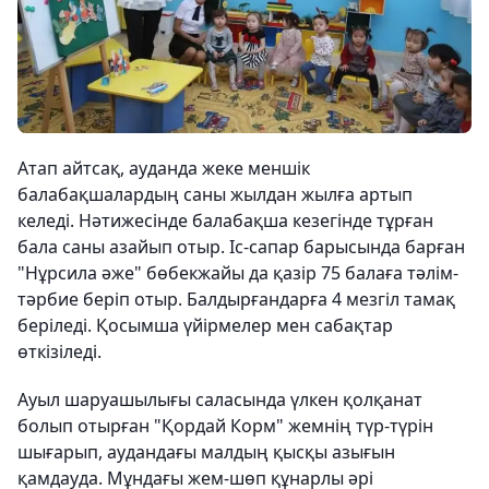
Атап айтсақ, ауданда жеке меншік
балабақшалардың саны жылдан жылға артып
келеді. Нәтижесінде балабақша кезегінде тұрған
бала саны азайып отыр. Іс-сапар барысында барған
"Нұрсила әже" бөбекжайы да қазір 75 балаға тәлім-
тәрбие беріп отыр. Балдырғандарға 4 мезгіл тамақ
беріледі. Қосымша үйірмелер мен сабақтар
өткізіледі.
Ауыл шаруашылығы саласында үлкен қолқанат
болып отырған "Қордай Корм" жемнің түр-түрін
шығарып, аудандағы малдың қысқы азығын
қамдауда. Мұндағы жем-шөп құнарлы әрі