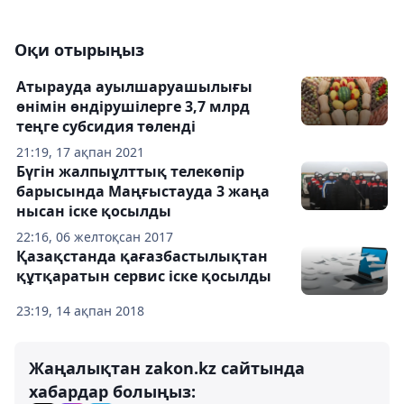
Оқи отырыңыз
Атырауда ауылшаруашылығы
өнімін өндірушілерге 3,7 млрд
теңге субсидия төленді
21:19, 17 ақпан 2021
Бүгін жалпыұлттық телекөпір
барысында Маңғыстауда 3 жаңа
нысан іске қосылды
22:16, 06 желтоқсан 2017
Қазақстанда қағазбастылықтан
құтқаратын сервис іске қосылды
23:19, 14 ақпан 2018
Жаңалықтан zakon.kz сайтында
хабардар болыңыз: