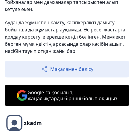
Тойханалар мен дәмханалар тапсырыспен алып
кетуде екен.
Ауданда жұмыспен қамту, кәсіпкерлікті дамыту
бойынша да жұмыстар ауқымды. Әсіресе, жастарға
қолдау көрсетуге ерекше көңіл бөлінген. Мемлекет
берген мүмкіндіктің арқасында олар кәсібін ашып,
нәсібін тауып отқан жайы бар.
Мақаламен бөлісу
Google-ға қосылып,
жаңалықтарды бірінші болып оқыңыз
zkadm