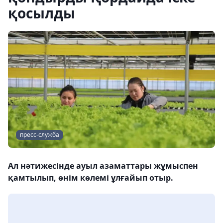
қосылды
пресс-служба
Ал нәтижесінде ауыл азаматтары жұмыспен
қамтылып, өнім көлемі ұлғайып отыр.