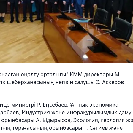
арналған оңалту орталығы" КММ директоры М.
тік шеберханасының негізін салушы Э. Аскеров
ице-министрі Р. Еңсебаев, Ұлттық экономика
. Дарбаев, Индустрия және инфрақұрылымдық даму
ң орынбасары А. Ыдырысов, Экология, геология ж
тінің төрағасының орынбасары Т. Сәтиев және