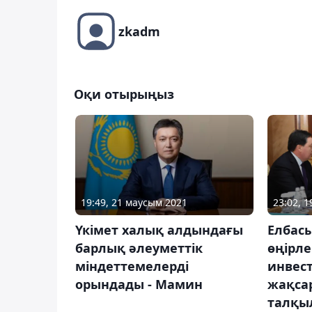
zkadm
Оқи отырыңыз
19:49, 21 маусым 2021
23:02, 
Үкімет халық алдындағы
Елбас
барлық әлеуметтік
өңірле
міндеттемелерді
инвес
орындады - Мамин
жақса
талқы