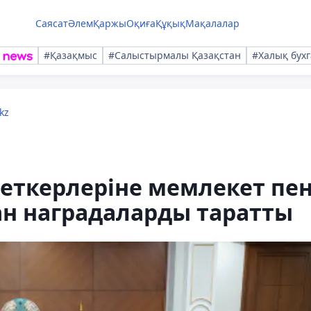
Саясат
Әлем
Қаржы
Оқиға
Құқық
Мақалалар
#Қазақмыс
#Салыстырмалы Қазақстан
#Халық бухг
kz
еткерлеріне мемлекет пе
ан наградаларды таратты