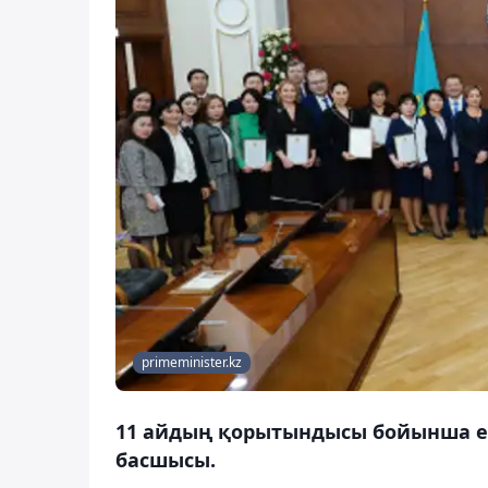
primeminister.kz
11 айдың қорытындысы бойынша ел 
басшысы.