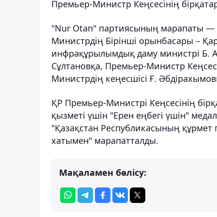
Премьер-Министр Кеңсесінің бірқата
"Nur Otan" партиясының марапаты — "
Министрдің Бірінші орынбасары – Қа
инфрақұрылымдық даму министрі Б. А
Сұлтановқа, Премьер-Министр Кеңсес
Министрдің кеңесшісі Ғ. Әбдірахымов
ҚР Премьер-Министрі Кеңсесінің бірқ
қызметі үшін "Ерен eңбегі үшін" медал
"Қазақстан Республикасының құрмет 
хатымен" марапатталды.
Мақаламен бөлісу: