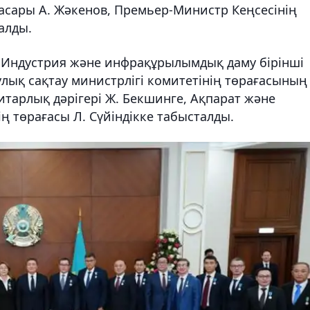
сары А. Жәкенов, Премьер-Министр Кеңсесінің
алды.
с Индустрия және инфрақұрылымдық даму бірінші
улық сақтау министрлігі комитетінің төрағасының
итарлық дәрігері Ж. Бекшинге, Ақпарат және
ң төрағасы Л. Сүйіндікке табысталды.