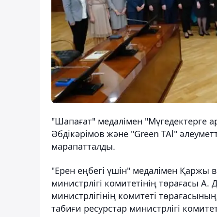
"Шапағат" медалімен "Мүгедектерге 
Әбдікәрімов және "Green TAl" әлеумет
марапатталды.
"Ерен еңбегі үшін" медалімен Қаржы в
министрлігі комитетінің төрағасы А
министрлігінің комитеті төрағасыны
табиғи ресурстар министрлігі комите