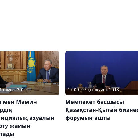
19 тамыз 2019
17:09, 07 қыркүйек 2018
ы мен Мамин
Мемлекет басшысы
рдің
Қазақстан-Қытай бизне
тициялық ахуалын
форумын ашты
рту жайын
лады