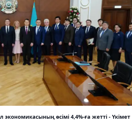
экономикасының өсімі 4,4%-ға жетті - Үкімет