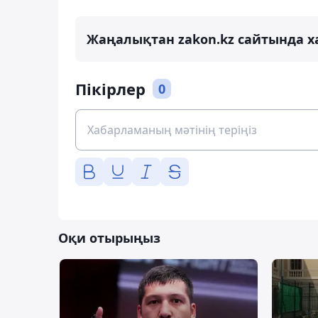
Жаңалықтан zakon.kz сайтында х
Пікірлер
0
Оқи отырыңыз