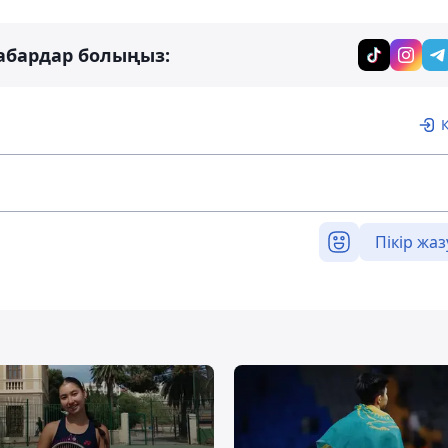
абардар болыңыз:
Пікір жаз