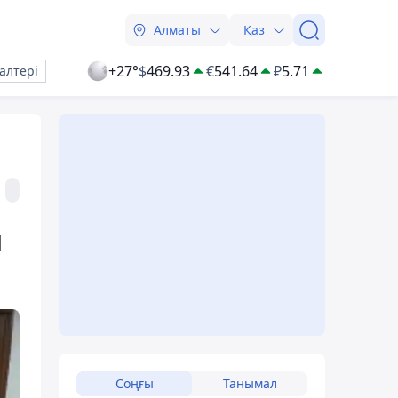
Алматы
Қаз
+27°
$
469.93
€
541.64
₽
5.71
алтері
н
Соңғы
Танымал