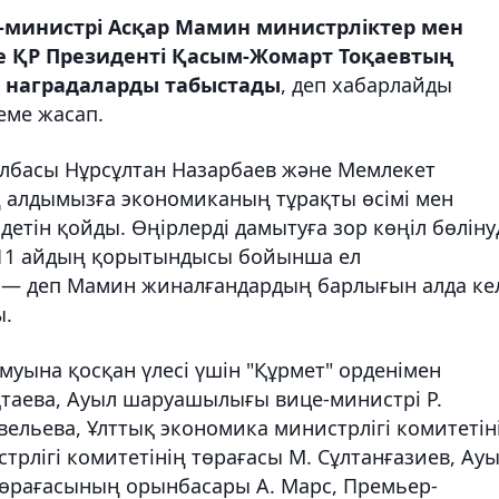
ер-министрі Асқар Мамин министрліктер мен
 ҚР Президенті Қасым-Жомарт Тоқаевтың
 наградаларды табыстады
, деп хабарлайды
еме жасап.
Елбасы Нұрсұлтан Назарбаев және Мемлекет
 алдымызға экономиканың тұрақты өсімі мен
етін қойды. Өңірлерді дамытуға зор көңіл бөліну
– 11 айдың қорытындысы бойынша ел
", — деп Мамин жиналғандардың барлығын алда ке
ы.
муына қосқан үлесі үшін "Құрмет" орденімен
қтаева, Ауыл шаруашылығы вице-министрі Р.
вельева, Ұлттық экономика министрлігі комитетін
трлігі комитетінің төрағасы М. Сұлтанғазиев, Ау
төрағасының орынбасары А. Марс, Премьер-