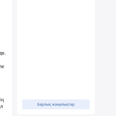
де.
ле
ің
Барлық жаңалықтар
ыл