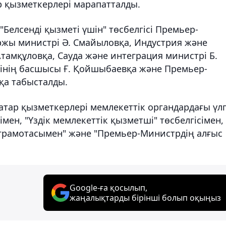
р қызметкерлері марапатталды.
Белсенді қызметі үшін" төсбелгісі Премьер-
ржы министрі Ә. Смайыловқа, Индустрия және
тамқұловқа, Сауда және интеграция министрі Б.
інің басшысы Ғ. Қойшыбаевқа және Премьер-
қа табысталды.
атар қызметкерлері мемлекеттік органдардағы үлг
імен, "Үздік мемлекеттік қызметші" төсбелгісімен,
грамотасымен" және "Премьер-Министрдің алғыс
Google-ға қосылып,
жаңалықтарды бірінші болып оқыңыз