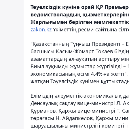
Тәуелсіздік күніне орай ҚР Премь
ведомстволардың қызметкерлеріне
Жарлығымен берілген мемлекеттік
zakon.kz
Үкіметтің ресми сайтына сілт
"Қазақстанның Тұңғыш Президенті – 
басшысы Қасым-Жомарт Тоқаев біздің
азаматтардың әл-ауқатын арттыру мінд
Биыл ауқымды жұмыстар жүргізілді 
экономикасының өсімі 4,4%-ға жетті
жатқан Тәуелсіздік күнімен құттықтад
Еліміздің әлеуметтік-экономикалық да
Денсаулық сақтау вице-министрі Л. А
Құрманов, Қаржы вице-министрі Т. Са
төрағасы Н. Айдапкелов, Қаржы минис
шаруашылығы министрлігі комитеті 