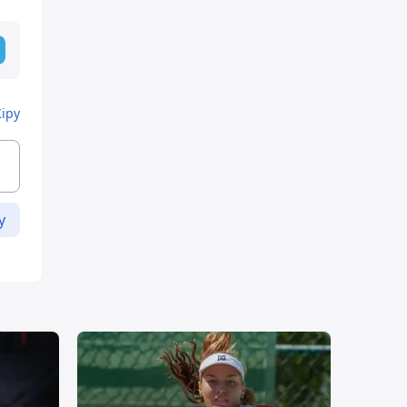
Кіру
у