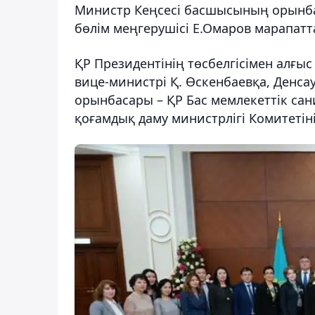
Министр Кеңсесі басшысының орынба
бөлім меңгерушісі Е.Омаров марапатт
ҚР Президентінің төсбелгісімен алғы
вице-министрі Қ. Өскенбаевқа, Денса
орынбасары – ҚР Бас мемлекеттік сан
қоғамдық даму министрлігі Комитетіні