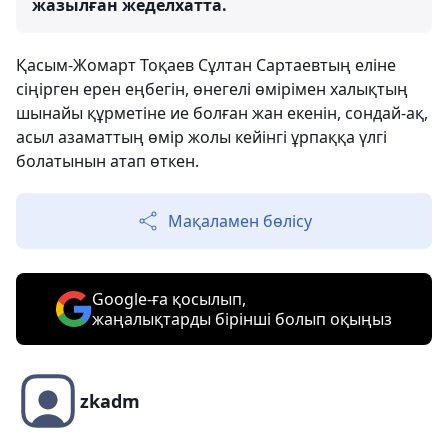
жазылған жеделхатта.
Қасым-Жомарт Тоқаев Сұлтан Сартаевтың еліне
сіңірген ерен еңбегін, өнегелі өмірімен халықтың
шынайы құрметіне ие болған жан екенін, сондай-ақ,
асыл азаматтың өмір жолы кейінгі ұрпаққа үлгі
болатынын атап өткен.
Мақаламен бөлісу
Google-ға қосылып,
жаңалықтарды бірінші болып оқыңыз
zkadm