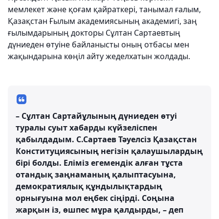
мемлекет және қоғам қайраткері, танымал ғалым,
Қазақстан Ғылым академиясының академигі, заң
ғылымдарының докторы Сұлтан Сартаевтың
дүниеден өтуіне байланысты оның отбасы мен
жақындарына көңіл айту жеделхатын жолдады.
– Сұлтан Сартайұлының дүниеден өтуі
туралы суыт хабарды күйзеліспен
қабылдадым. С.Сартаев Тәуелсіз Қазақстан
Конституциясының негізін қалаушылардың
бірі болды. Еліміз егемендік алған тұста
отандық заңнаманың қалыптасуына,
демократиялық құндылықтардың
орнығуына мол еңбек сіңірді. Соңына
жарқын із, өшпес мұра қалдырды, – деп