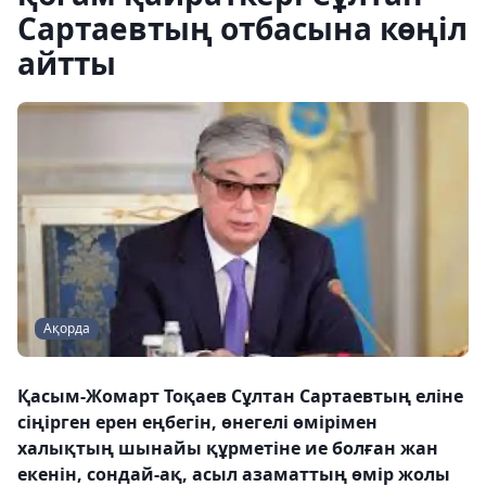
Сартаевтың отбасына көңіл
айтты
Ақорда
Қасым-Жомарт Тоқаев Сұлтан Сартаевтың еліне
сіңірген ерен еңбегін, өнегелі өмірімен
халықтың шынайы құрметіне ие болған жан
екенін, сондай-ақ, асыл азаматтың өмір жолы