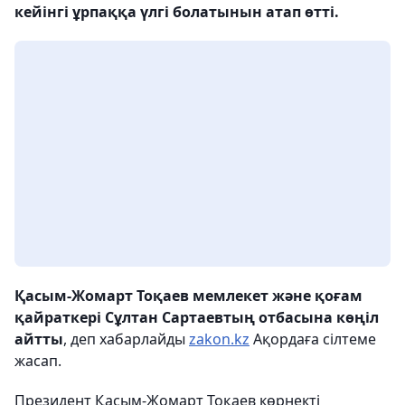
кейінгі ұрпаққа үлгі болатынын атап өтті.
Қасым-Жомарт Тоқаев мемлекет және қоғам
қайраткері Сұлтан Сартаевтың отбасына көңіл
айтты
, деп хабарлайды
zakon.kz
Ақордаға сілтеме
жасап.
Президент Қасым-Жомарт Тоқаев көрнекті