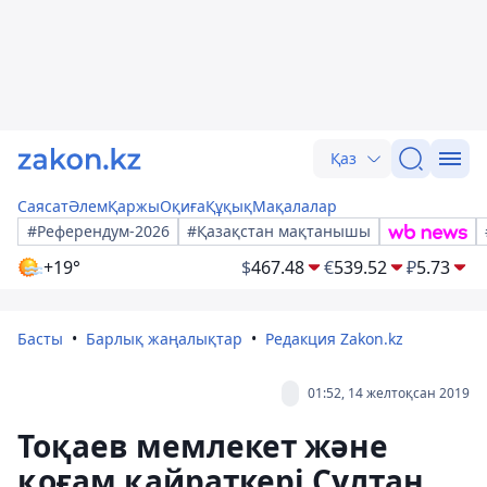
Қаз
Саясат
Әлем
Қаржы
Оқиға
Құқық
Мақалалар
#Референдум-2026
#Қазақстан мақтанышы
+19°
$
467.48
€
539.52
₽
5.73
Басты
Барлық жаңалықтар
Редакция Zakon.kz
01:52, 14 желтоқсан 2019
Тоқаев мемлекет және
қоғам қайраткері Сұлтан