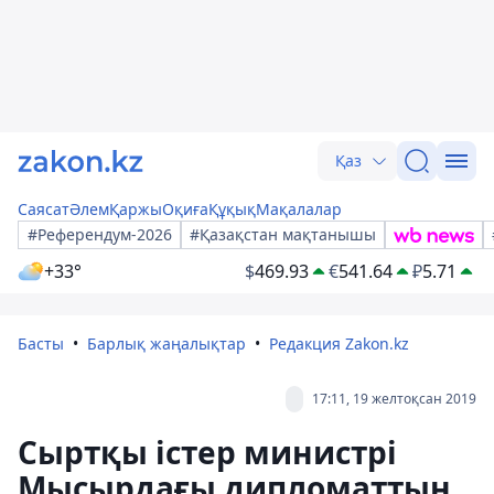
Қаз
Саясат
Әлем
Қаржы
Оқиға
Құқық
Мақалалар
#Референдум-2026
#Қазақстан мақтанышы
+33°
$
469.93
€
541.64
₽
5.71
Басты
Барлық жаңалықтар
Редакция Zakon.kz
17:11, 19 желтоқсан 2019
Сыртқы істер министрі
Мысырдағы дипломаттың