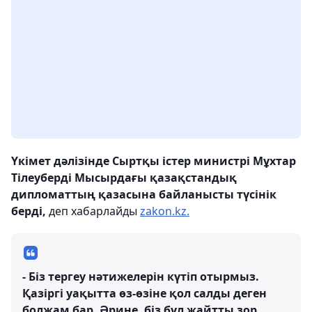
Үкімет дәлізінде Сыртқы істер министрі Мұхтар
Тілеуберді Мысырдағы қазақстандық
дипломаттың қазасына байланысты түсінік
берді,
деп хабарлайды
zakon.kz.
- Біз тергеу нәтижелерін күтіп отырмыз.
Қазіргі уақытта өз-өзіне қол салды деген
болжам бар. Әрине, біз бұл жайтты зор