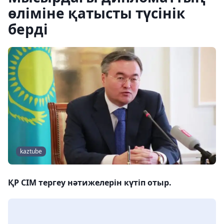
өліміне қатысты түсінік
берді
kaztube
ҚР СІМ тергеу нәтижелерін күтіп отыр.