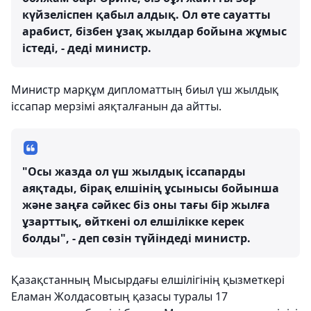
күйзеліспен қабыл алдық. Ол өте сауатты
арабист, бізбен ұзақ жылдар бойына жұмыс
істеді, - деді министр.
Министр марқұм дипломаттың биыл үш жылдық
іссапар мерзімі аяқталғанын да айтты.
"Осы жазда ол үш жылдық іссапарды
аяқтады, бірақ елшінің ұсынысы бойынша
және заңға сәйкес біз оны тағы бір жылға
ұзарттық, өйткені ол елшілікке керек
болды", - деп сөзін түйіндеді министр.
Қазақстанның Мысырдағы елшілігінің қызметкері
Еламан Жолдасовтың қазасы туралы 17