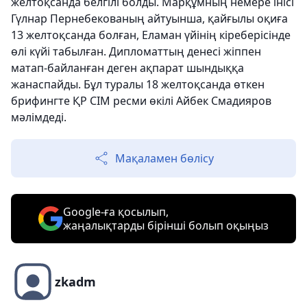
желтоқсанда белгілі болды. Марқұмның немере інісі
Гүлнар Пернебекованың айтуынша, қайғылы оқиға
13 желтоқсанда болған, Еламан үйінің кіреберісінде
өлі күйі табылған. Дипломаттың денесі жіппен
матап-байланған деген ақпарат шындыққа
жанаспайды. Бұл туралы 18 желтоқсанда өткен
брифингте ҚР СІМ ресми өкілі Айбек Смадияров
мәлімдеді.
Мақаламен бөлісу
Google-ға қосылып,
жаңалықтарды бірінші болып оқыңыз
zkadm