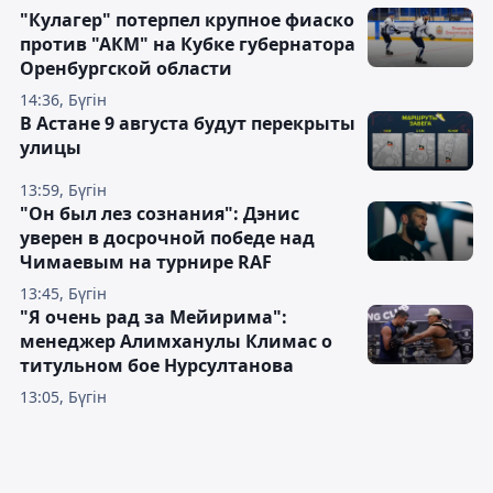
"Кулагер" потерпел крупное фиаско
против "АКМ" на Кубке губернатора
Оренбургской области
14:36, Бүгін
В Астане 9 августа будут перекрыты
улицы
13:59, Бүгін
"Он был лез сознания": Дэнис
уверен в досрочной победе над
Чимаевым на турнире RAF
13:45, Бүгін
"Я очень рад за Мейирима":
менеджер Алимханулы Климас о
титульном бое Нурсултанова
13:05, Бүгін