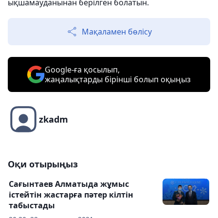
ықшамауданынан берілген болатын.
Мақаламен бөлісу
Google-ға қосылып,
жаңалықтарды бірінші болып оқыңыз
zkadm
Оқи отырыңыз
Сағынтаев Алматыда жұмыс
істейтін жастарға пәтер кілтін
табыстады