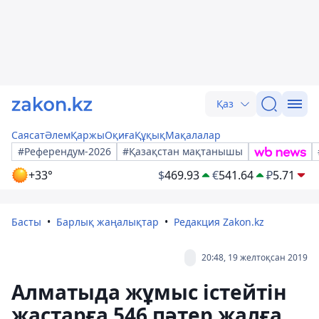
Қаз
Саясат
Әлем
Қаржы
Оқиға
Құқық
Мақалалар
#Референдум-2026
#Қазақстан мақтанышы
+33°
$
469.93
€
541.64
₽
5.71
Басты
Барлық жаңалықтар
Редакция Zakon.kz
20:48, 19 желтоқсан 2019
Алматыда жұмыс істейтін
жастарға 546 пәтер жалға