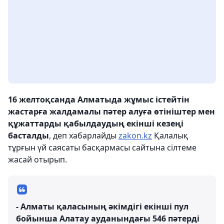
16 желтоқсанда Алматыда жұмыс істейтін
жастарға жалдамалы пәтер алуға өтініштер мен
құжаттарды қабылдаудың екінші кезеңі
басталды
, деп хабарлайды
zakon.kz
Қалалық
тұрғын үй саясаты басқармасы сайтына сілтеме
жасай отырып.
- Алматы қаласының әкімдігі екінші пул
бойынша Алатау ауданындағы 546 пәтерді