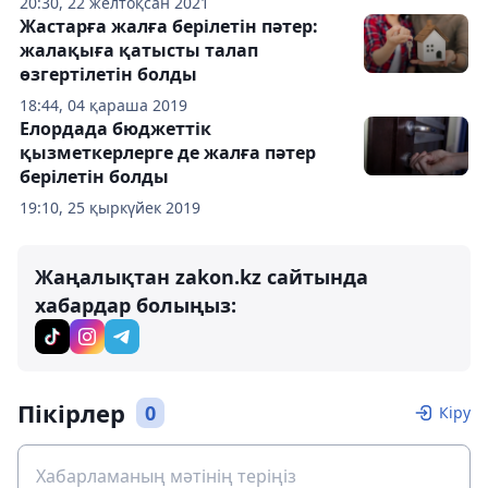
20:30, 22 желтоқсан 2021
Жастарға жалға берілетін пәтер:
жалақыға қатысты талап
өзгертілетін болды
18:44, 04 қараша 2019
Елордада бюджеттік
қызметкерлерге де жалға пәтер
берілетін болды
19:10, 25 қыркүйек 2019
Жаңалықтан zakon.kz сайтында
хабардар болыңыз:
Пікірлер
0
Кіру