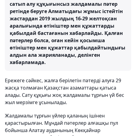
сатып алу құқығынсыз жалдамалы пәтер
ретінде беруге Алматыдағы жұмыс істейтін
жастардан 2019 жылдың 16-29 желтоқсан
аралығында өтініштер мен құжаттарды
қабылдай бастағанын хабарлайды. Қалған
пәтерлер болса, оған кейін қосымша
өтініштер мен құжаттар қабылдайтындығы
алдын ала жарияланады, делінген
хабарламада.
Ережеге сәйкес, жалға берілетін пәтерді алуға 29
жасқа толмаған Қазақстан азаматтары қатыса
алады. Сату құқығы жоқ жалдамалы тұрғын үй бес
жыл мерзімге ұсынылады.
Жалдамалы тұрғын үйлер қаланың ішінен
қарастырылған. Мұндай пәтерлер алғашқы пул
бойынша Алатау ауданының Көкқайнар