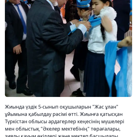
Жиында үздік 5-сынып оқушыларын "Жас ұлан"
ұйымына қабылдау рәсімі өтті. Жиынға қатысқан
Түркістан облысы ардагерлер кеңесінің мүшелері
мен облыстық "Әкелер мектебінің" төрағалары,
зиялы қауым өкілдері және мектеп басшылары