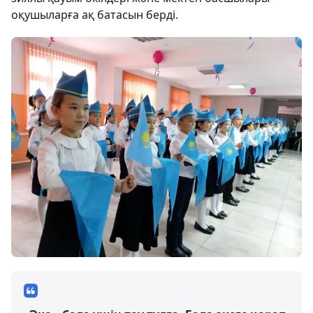
оқушыларға ақ батасын берді.