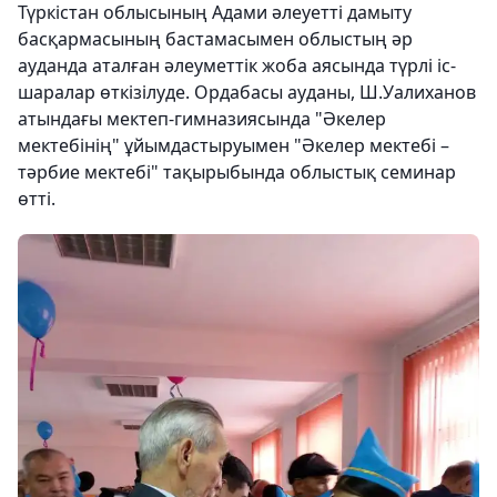
Түркістан облысының Адами әлеуетті дамыту
басқармасының бастамасымен облыстың әр
ауданда аталған әлеуметтік жоба аясында түрлі іс-
шаралар өткізілуде. Ордабасы ауданы, Ш.Уалиханов
атындағы мектеп-гимназиясында "Әкелер
мектебінің" ұйымдастыруымен "Әкелер мектебі –
тәрбие мектебі" тақырыбында облыстық семинар
өтті.