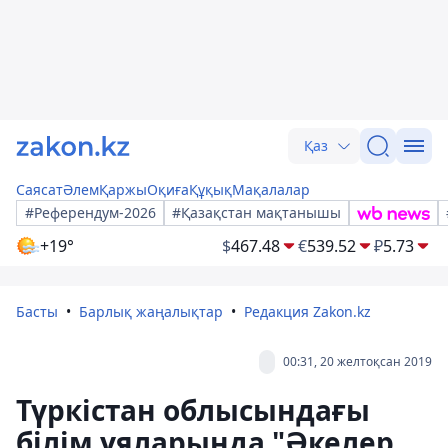
Қаз
Саясат
Әлем
Қаржы
Оқиға
Құқық
Мақалалар
#Референдум-2026
#Қазақстан мақтанышы
+19°
$
467.48
€
539.52
₽
5.73
Басты
Барлық жаңалықтар
Редакция Zakon.kz
00:31, 20 желтоқсан 2019
Түркістан облысындағы
білім ұяларында "Әкелер