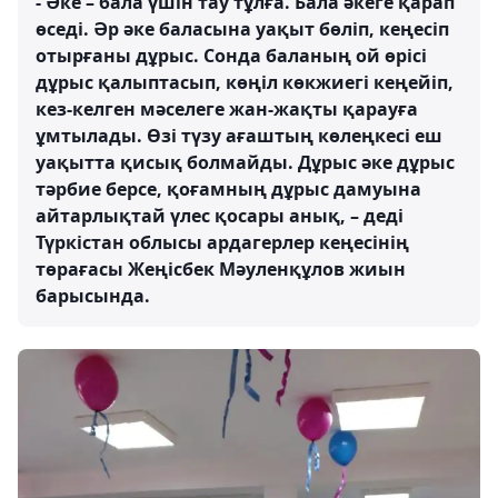
- Әке – бала үшін тау тұлға. Бала әкеге қарап
өседі. Әр әке баласына уақыт бөліп, кеңесіп
отырғаны дұрыс. Сонда баланың ой өрісі
дұрыс қалыптасып, көңіл көкжиегі кеңейіп,
кез-келген мәселеге жан-жақты қарауға
ұмтылады. Өзі түзу ағаштың көлеңкесі еш
уақытта қисық болмайды. Дұрыс әке дұрыс
тәрбие берсе, қоғамның дұрыс дамуына
айтарлықтай үлес қосары анық, – деді
Түркістан облысы ардагерлер кеңесінің
төрағасы Жеңісбек Мәуленқұлов жиын
барысында.