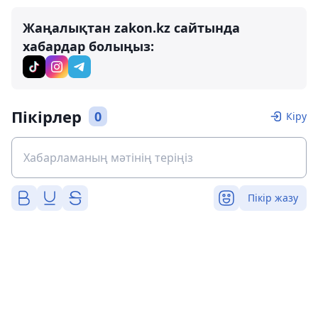
Жаңалықтан zakon.kz сайтында
хабардар болыңыз:
Пікірлер
0
Кіру
Пікір жазу