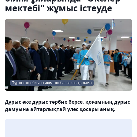
мектебі" жұмыс істеуде
Түркістан облысы әкімінің баспасөз қызметі
Дұрыс әке дұрыс тәрбие берсе, қоғамның дұрыс
дамуына айтарлықтай үлес қосары анық.