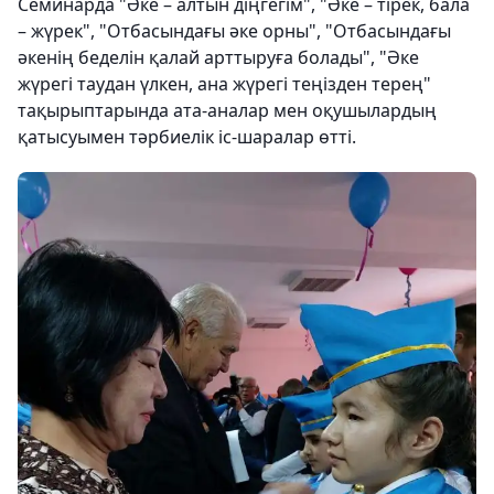
Семинарда "Әке – алтын діңгегім", "Әке – тірек, бала
– жүрек", "Отбасындағы әке орны", "Отбасындағы
әкенің беделін қалай арттыруға болады", "Әке
жүрегі таудан үлкен, ана жүрегі теңізден терең"
тақырыптарында ата-аналар мен оқушылардың
қатысуымен тәрбиелік іс-шаралар өтті.