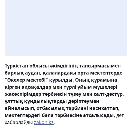
Түркістан облысы әкімдігінің тапсырмасымен
барлық аудан, қалалардағы орта мектептерде
"Әкелер мектебі" құрылды. Оның құрамына
кірген ақсақалдар мен түрлі ұйым мүшелері
жасөспірімдер тәрбиесін түзеу мен салт-дәстүр,
ұлттық құндылықтарды дәріптеумен
айналысып, отбасылық тәрбиені насихаттап,
мектептердегі бала тәрбиесіне атсалысады,
деп
хабарлайды
zakon.kz
.