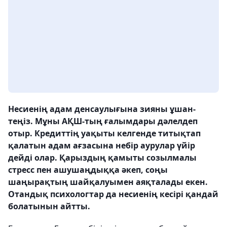
Несиенің адам денсаулығына зияны ұшан-
теңіз. Мұны АҚШ-тың ғалымдары дәлелдеп
отыр. Кредиттің уақыты келгенде титықтап
қалатын адам ағзасына небір аурулар үйір
дейді олар. Қарыздың қамыты созылмалы
стресс пен ашушаңдыққа әкеп, соңы
шаңырақтың шайқалуымен аяқталады екен.
Отандық психологтар да несиенің кесірі қандай
болатынын айтты.