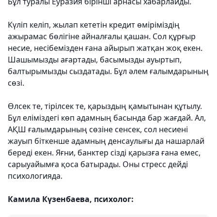
Бұл туралы Еуразия бірінші арнасы хабарлайды.
Күліп келіп, жылап кететін кредит өміріміздің
ажырамас бөлігіне айналғалы қашан. Сол құрғыр
несие, несібемізден ғана айырып жатқан жоқ екен.
Шашымызды ағартады, басымызды ауыртып,
балтырымызды сыздатады. Бұл әлем ғалымдарының
сөзі.
Өлсек те, тірілсек те, қарыздың қамытынан құтылу.
Бұл еліміздегі көп адамның басында бар жағдай. Ал,
АҚШ ғалымдарының сөзіне сенсек, сол несиені
жауып біткенше адамның денсаулығы да нашарлай
береді екен. Яғни, банктер сізді қарызға ғана емес,
сарыуайымға қоса батырады. Оны стресс дейді
психологияда.
Камила Күзенбаева, психолог: