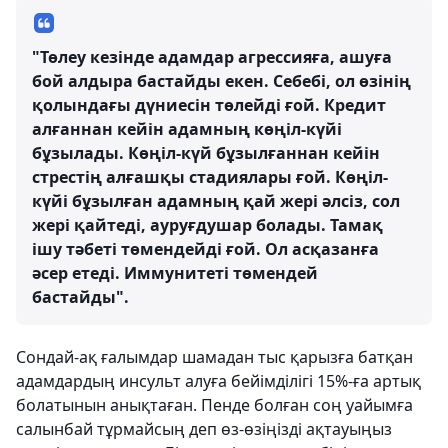
"Төлеу кезінде адамдар агрессияға, ашуға
бой алдыра бастайды екен. Себебі, ол өзінің
қолындағы дүниесін төлейді ғой. Кредит
алғаннан кейін адамның көңіл-күйі
бұзылады. Көңіл-күй бұзылғаннан кейін
стрестің алғашқы стадиялары ғой. Көңіл-
күйі бұзылған адамның қай жері әлсіз, сол
жері қайтеді, ауруғдушар болады. Тамақ
ішу тәбеті төмендейді ғой. Ол асқазанға
әсер етеді. Иммунитеті төмендей
бастайды".
Сондай-ақ ғалымдар шамадан тыс қарызға батқан
адамдардың инсульт алуға бейімділігі 15%-ға артық
болатынын анықтаған. Пенде болған соң уайымға
салынбай тұрмайсың деп өз-өзіңізді ақтауыңыз