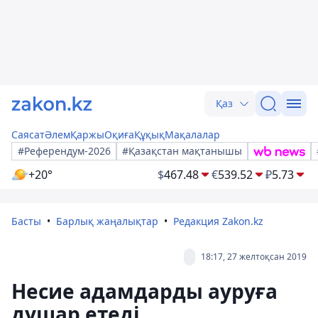
Қаз
Саясат
Әлем
Қаржы
Оқиға
Құқық
Мақалалар
#Референдум-2026
#Қазақстан мақтанышы
+20°
$
467.48
€
539.52
₽
5.73
Басты
Барлық жаңалықтар
Редакция Zakon.kz
18:17, 27 желтоқсан 2019
Несие адамдарды ауруға
душар етеді