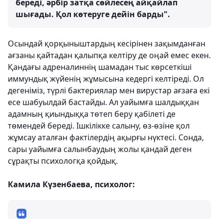
береді, әрбір затқа сөйлесең айқайлап
шығады. Қол көтеруге дейін барды".
Осындай қорқыныштардың кесірінен зақымданған
ағзаны қайтадан қалыпқа келтіру де оңай емес екен.
Қандағы адреналиннің шамадан тыс көрсеткіші
иммундық жүйенің жұмысына кедергі келтіреді. Ол
дегеніміз, түрлі бактериялар мен вирустар ағзаға екі
есе шабуылдай бастайды. Ал уайымға шалдыққан
адамның қиындыққа төтеп беру қабілеті де
төмендей береді. Ішкілікке салыну, өз-өзіне қол
жұмсау аталған фактілердің ақырғы нүктесі. Сонда,
сары уайымға салынбаудың жолы қандай деген
сұрақты психологқа қойдық.
Камила Күзенбаева, психолог: