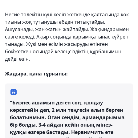
Несие төлейтін күні келіп жеткенде қалтасында көк
тиыны жоқ тұтынушы әбден титықтайды.
Ашуланады, жан-жағын жайпайды. Жақындарымен
сөзге келеді. Ақыр соңында қарым-қатынас күйреп
тынады. Жүзі мен есімін жасыруды өтінген
бойжеткен осындай келеңсіздіктің құрбанымын
дейді өзін.
Жадыра, қала тұрғыны:
"Бизнес ашамын деген соң, қолдау
көрсетейін деп, 2 млн теңгесін алып берген
болатынмын. Оған сендім, армандарымыз
бір болды. 3-4 айдан кейін оның мінез-
құлқы өзгере бастады. Нервничить ете