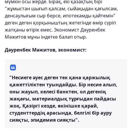
мүмкін осы жерде. Бірақ, екі қазақтың бірі
"жұмыстан шығып қалсам, сыйақыдан қағылсам,
денсаулығым сыр берсе, ипотекамды қайтемін"
деген деген қорқыныштың жетегінде өмір сүріп
жатқаны өтірік емес. Экономист Дәуренбек
Мәжитов мұны індетке балап отыр.
Дәуренбек Мәжитов, экономист:
"Несиеге әуес деген тек қана қаржылық
қажеттіліктен туындайды. Бір несие алып,
оны жауып, келесі банктен, ол дегенің
жаңағы, материалдық тұрғыдан пайдасы
жоқ. Қазіргі кезде, өкінішке қарай,
студенттердің арасында, белгілі бір ауру
сияқты, эпидемия сияқты".