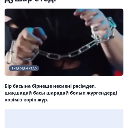
видеодан кадр
Бір басына бірнеше несиені рәсімдеп,
шақшадай басы шарадай болып жүргендерді
көзіміз көріп жүр.