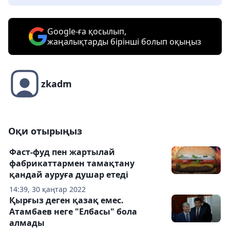
Google-ға қосылып,
жаңалықтарды бірінші болып оқыңыз
zkadm
Оқи отырыңыз
Фаст-фуд пен жартылай
фабрикаттармен тамақтану
қандай ауруға душар етеді
14:39, 30 қаңтар 2022
Қырғыз деген қазақ емес.
Атамбаев неге "Елбасы" бола
алмады