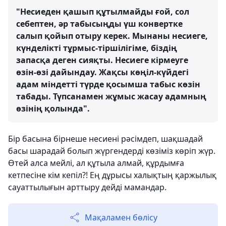
"Несиеден қашып құтылмайды ғой, сол
себептен, әр табысыңды үш конвертке
салып қойып отыру керек. Мынаны несиеге,
күнделікті тұрмыс-тіршілігіме, біздің
запасқа деген сияқты. Несиеге кірмеуге
өзін-өзі дайындау. Жақсы көңіл-күйдегі
адам міндетті түрде қосымша табыс көзін
табады. Түпсанамен жұмыс жасау адамның
өзінің қолында".
Бір басына бірнеше несиені рәсімдеп, шақшадай
басы шарадай болып жүргендерді көзіміз көріп жүр.
Өтей алса мейлі, ал құтыла алмай, құрдымға
кетпесіне кім кепіл?! Ең дұрысы халықтың қаржылық
сауаттылығын арттыру дейді мамандар.
Мақаламен бөлісу