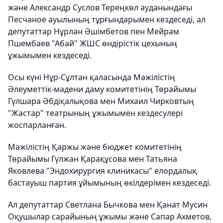
және Александр Суслов Тереңкөл ауданындағы
Песчаное ауылының тұрғындарымен кездеседі, ал
депутаттар Нұрлан Әшімбетов пен Мейрам
Пшембаев "Абай" ЖШС өндірістік цехының
ұжымымен кездеседі.
Осы күні Нұр-Сұлтан қаласында Мәжілістің
Әлеуметтік-мәдени даму комитетінің Төрайымы
Гүлшара Әбдіқалықова мен Михаил Чирковтың
"Жастар" театрының ұжымымен кездесулері
жоспарланған.
Мәжілістің Қаржы және бюджет комитетінің
Төрайымы Гүлжан Қарақұсова мен Татьяна
Яковлева "Эндохирургия клиникасы" елордалық
бастауыш партия ұйымының өкілдерімен кездеседі.
Ал депутаттар Светлана Бычкова мен Қанат Мусин
Оқушылар сарайының ұжымы және Сапар Ахметов,