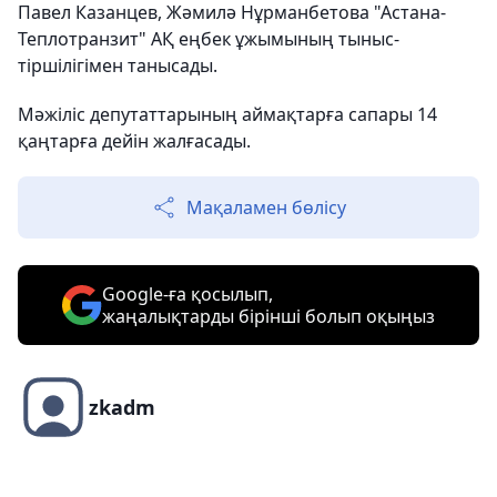
Павел Казанцев, Жәмилә Нұрманбетова "Астана-
Теплотранзит" АҚ еңбек ұжымының тыныс-
тіршілігімен танысады.
Мәжіліс депутаттарының аймақтарға сапары 14
қаңтарға дейін жалғасады.
Мақаламен бөлісу
Google-ға қосылып,
жаңалықтарды бірінші болып оқыңыз
zkadm