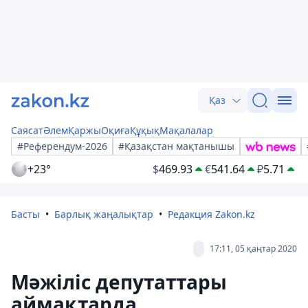
Қаз
Саясат
Әлем
Қаржы
Оқиға
Құқық
Мақалалар
#Референдум-2026
#Қазақстан мақтанышы
+23°
$
469.93
€
541.64
₽
5.71
Басты
Барлық жаңалықтар
Редакция Zakon.kz
17:11, 05 қаңтар 2020
Мәжіліс депутаттары
аймақтарда