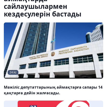
сайлаушылармен
кездесулерін бастады
24.kz
Мәжіліс депутаттарының аймақтарға сапары 14
қаңтарға дейін жалғасады.