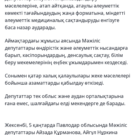
мәселелеріне, атап айтқанда, атаулы әлеуметтік
көмекті тағайындаудың жаңа форматына, міндетті
әлеуметтік медициналық сақтандыруды енгізуге
баса назар аударады.
Аймақтардағы жұмысы аясында Мәжіліс
депутаттары өндірістік және әлеуметтік нысандарға
барып, кәсіпорындардың, денсаулық сақтау, білім
беру мекемелерінің еңбек ұжымдарымен кездеседі.
Сонымен қатар халық қалаулылары жеке мәселелері
бойынша азаматтарды қабылдау өткізеді.
Депутаттар тек облыс және аудан орталықтарына
ғана емес, шалғайдағы елді мекендерге де барады.
Жексенбі, 5 қаңтарда Павлодар облысында Мәжіліс
депутаттары Айзада Құрманова, Айгүл Нұркина