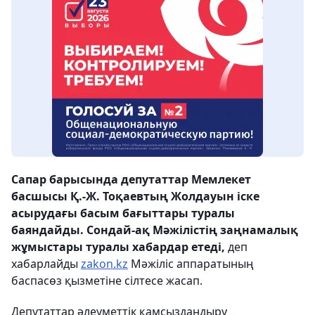
Сапар барысында депутаттар Мемлекет
басшысы Қ.-Ж. Тоқаевтың Жолдауын іске
асырудағы басым бағыттары туралы
баяндайды. Сондай-ақ Мәжілістің заңнамалық
жұмыстары туралы хабардар етеді,
деп
хабарлайды
zakon.kz
Мәжіліс аппаратының
баспасөз қызметіне сілтесе жасап.
Депутаттар әлеуметтік қамсыздандыру