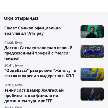
Оқи отырыңыз
Самат Смаков официально
возглавил "Атырау"
21:06, Бүгін
Дастан Сатпаев завоевал первый
предсезонный трофей с "Челси"
(видео)
20:41, Бүгін
"Ордабасы" разгромил "Жетысу" в
гостях и укрепил лидерство в КПЛ
20:03, Бүгін
Теннисист Дамир Жалгасбай
пробился в два финала на
домашнем турнире ITF
19:42, Бүгін