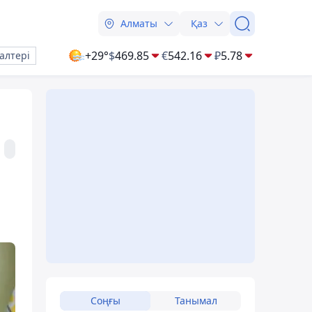
Алматы
Қаз
+29°
$
469.85
€
542.16
₽
5.78
алтері
Соңғы
Танымал