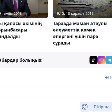
29 тамыз 2018
19:15, 18 қараша 2019
 қаласы әкімінің
Таразда маман атаулы
орынбасары
әлеуметтік көмек
ындалды
әпергені үшін пара
сұрады
абардар болыңыз:
Пікір жаз