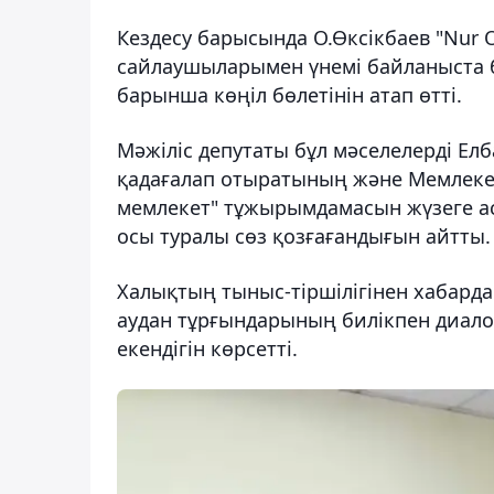
Кездесу барысында О.Өксікбаев "Nur 
сайлаушыларымен үнемі байланыста 
барынша көңіл бөлетінін атап өтті.
Мəжіліс депутаты бұл мәселелерді Ел
қадағалап отыратының жəне Мемлекет
мемлекет" тұжырымдамасын жүзеге а
осы туралы сөз қозғағандығын айтты.
Халықтың тыныс-тіршілігінен хабарда
аудан тұрғындарының билікпен диало
екендігін көрсетті.