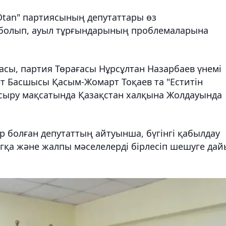
Otan" партиясының депутаттары өз
болып, ауыл тұрғындарының проблемаларына
басы, партия Төрағасы Нұрсұлтан Назарбаев үнемі
 Басшысы Қасым-Жомарт Тоқаев та "Еститін
сыру мақсатында Қазақстан халқына Жолдауында
р болған депутаттың айтуынша, бүгінгі қабылдау
гқа және жалпы мәселелерді бірлесіп шешуге да