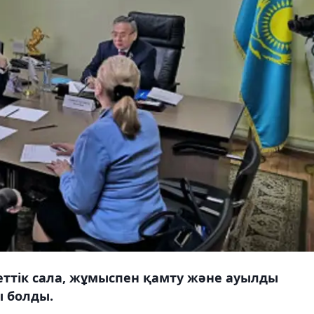
еттік сала, жұмыспен қамту және ауылды
ы болды.