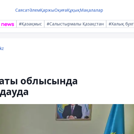
Саясат
Әлем
Қаржы
Оқиға
Құқық
Мақалалар
#Қазақмыс
#Салыстырмалы Қазақстан
#Халық бухг
kz
аты облысында
дауда