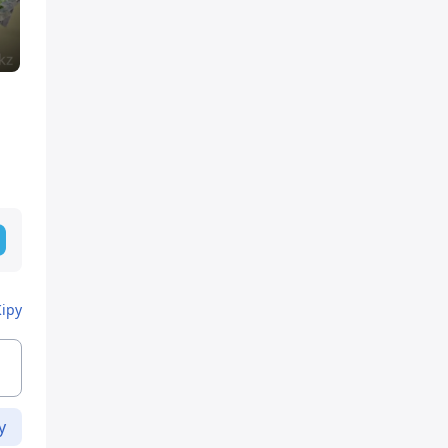
Кіру
у