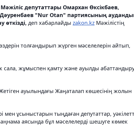
Мәжіліс депутаттары Омархан Өксікбаев,
 Дәуренбаев "Nur Otan" партиясының ауданды
 өткізді,
деп хабарлайды
zakon.kz
Мəжілістің
өздерін толғандырып жүрген мәселелерін айтып,
ік сала, жұмыспен қамту және ауылды абаттандыр
 Жетіген ауылындағы Жаңаталап көшесінің жолын
і мен ұсыныстарын тыңдаған депутаттар, уәкілетт
заңнама аясында бұл мәселелерді шешуге көмек