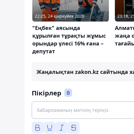
22:25, 24 қыркүйек 2020
23:18, 
"Еңбек" аясында
Алматы
құрылған тұрақты жұмыс
жаңа 
орындар үлесі 16% ғана –
тағай
депутат
Жаңалықтан zakon.kz сайтында х
Пікірлер
0