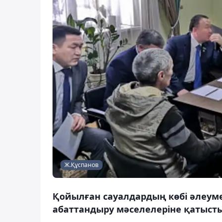
Ж.Құспанов
Қойылған сауалдардың көбі әлеум
абаттандыру мәселелеріне қатыст