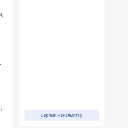
қ
у
і
Барлық жаңалықтар