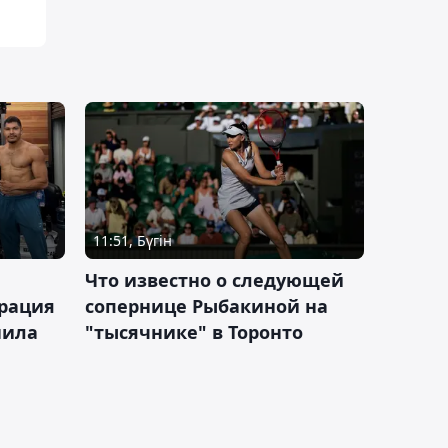
11:51, Бүгін
Что известно о следующей
ерация
сопернице Рыбакиной на
нила
"тысячнике" в Торонто