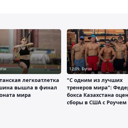
үгін
12:09, Бүгін
танская легкоатлетка
"С одним из лучших
шина вышла в финал
тренеров мира": Фед
оната мира
бокса Казахстана оце
сборы в США с Роучем