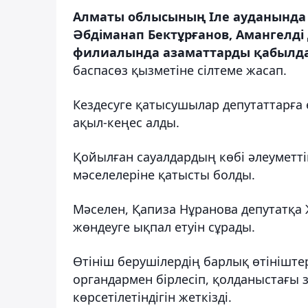
Алматы облысының Іле ауданында 
Әбдіманап Бектұрғанов, Амангелді
филиалында азаматтарды қабылдау
баспасөз қызметіне сілтеме жасап.
Кездесуге қатысушылар депутаттарға 
ақыл-кеңес алды.
Қойылған сауалдардың көбі әлеуметт
мәселелеріне қатысты болды.
Мәселен, Қапиза Нұранова депутатқа
жөндеуге ықпал етуін сұрады.
Өтініш берушілердің барлық өтініштер
органдармен бірлесіп, қолданыстағы 
көрсетілетіндігін жеткізді.