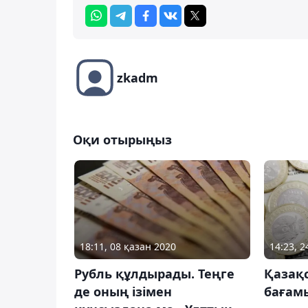
zkadm
Оқи отырыңыз
14:23, 
18:11, 08 қазан 2020
Қазақ
Рубль құлдырады. Теңге
бағамы
де оның ізімен