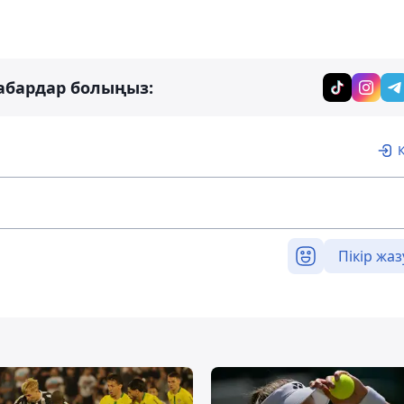
абардар болыңыз:
Пікір жаз