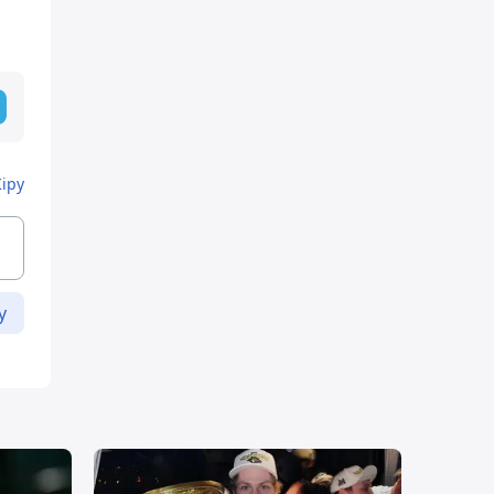
Кіру
у