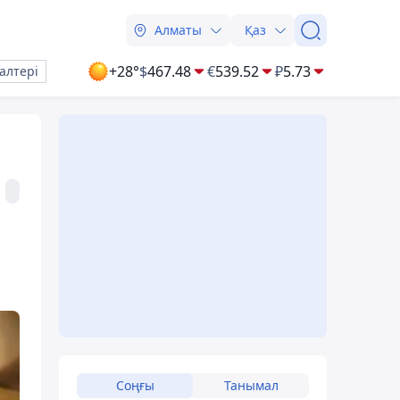
Алматы
Қаз
+28°
$
467.48
€
539.52
₽
5.73
алтері
Соңғы
Танымал