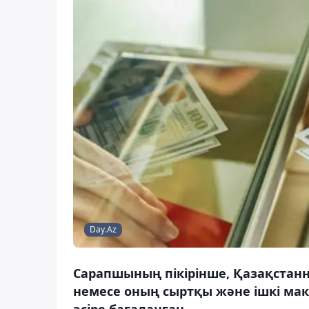
Day.Az
Сарапшының пікірінше, Қазақстан
немесе оның сыртқы және ішкі м
әсіре бағаланған.