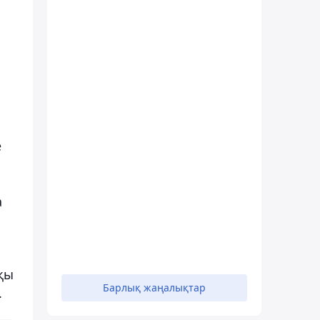
е
а
қы
Барлық жаңалықтар
.