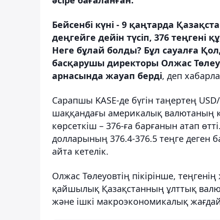
Бейсенбі күні - 9 қаңтарда Қазақст
деңгейге дейін түсіп, 376 теңгені
Неге бұлай болды? Бұл сауалға Қ
басқарушы директоры Олжас Төлеу
арнасында жауап берді
, деп хабар
Сарапшы KASE-де бүгін таңертең USD
шаққандағы америкалық валютаның құ
көрсеткіш – 376-ға барғанын атап өтт
долларының 376.4-376.5 теңге деген б
айта кетелік.
Олжас Төлеуовтің пікірінше, теңгені
қайшылық Қазақстанның ұлттық валю
және ішкі макроэкономикалық жағдай