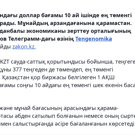
андағы доллар бағамы 10 ай ішінде ең төменгі
 құрады. Мұнайдың арзандағанына қарамастан.
олданбалы экономиканы зерттеу орталығының
ов Телеграмм-дағы өзінің
Tengenomika
лайды
zakon.kz.
/KZT сауда-саттық қорытындысы бойынша, теңгег
ны 377 теңгеден де төмендеп, ең төменгі
і. Қазақстан қор биржасы белгілеген 1 АҚШ
ағамы соңғы 10 айдағы ең төменгі шек екенін бас
ң және мұнай бағасының арасындағы қарама-
тасы әбден сатылып болғанын немесе оның сырт
мен салыстырғанда әсіре бағаланғанын көрсетеді