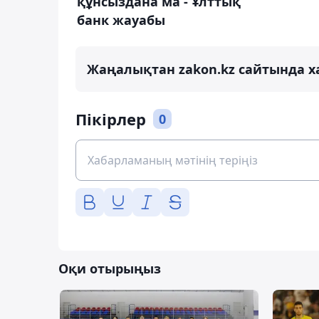
құнсыздана ма - Ұлттық
банк жауабы
Жаңалықтан zakon.kz сайтында х
Пікірлер
0
Оқи отырыңыз