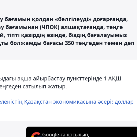
ау бағамын қолдан «белгілеуді» доғарғанда,
ау бағамынан (ЧПОК) алшақтағанда, теңге
, тіпті қазірдің өзінде, біздің бағалауымыз
ты болжамды бағасы 350 теңгеден төмен деп
тыдағы ақша айырбастау пункттерінде 1 АҚШ
теңгеден сатылып жатыр.
еністің Қазақстан экономикасына әсері: доллар
Google-ға қосылып,