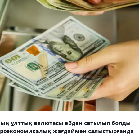
ның ұлттық валютасы әбден сатылып болды
акроэкономикалық жағдаймен салыстырғанда