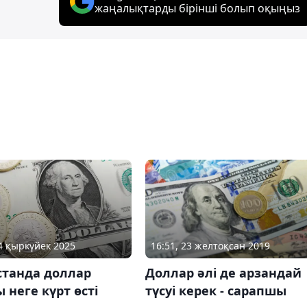
жаңалықтарды бірінші болып оқыңыз
24 қыркүйек 2025
16:51, 23 желтоқсан 2019
станда доллар
Доллар әлі де арзандай
 неге күрт өсті
түсуі керек - сарапшы