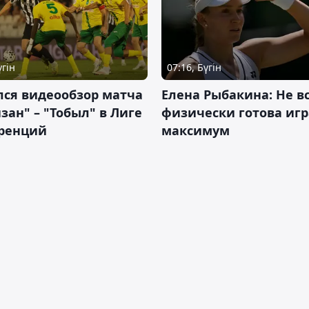
үгін
07:16, Бүгін
лся видеообзор матча
Елена Рыбакина: Не в
зан" – "Тобыл" в Лиге
физически готова игр
ренций
максимум