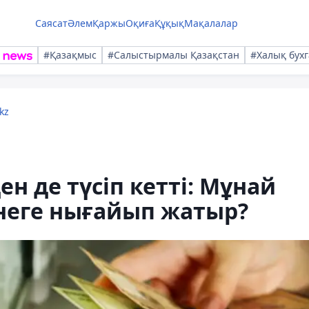
Саясат
Әлем
Қаржы
Оқиға
Құқық
Мақалалар
#Қазақмыс
#Салыстырмалы Қазақстан
#Халық бухг
kz
ен де түсіп кетті: Мұнай
 неге нығайып жатыр?