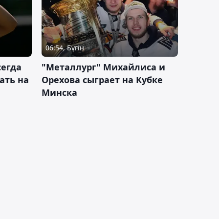
06:54, Бүгін
сегда
"Металлург" Михайлиса и
ать на
Орехова сыграет на Кубке
Минска