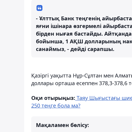
- Ұлттық Банк теңгенің айырбаст
яғни ішінара өзгермелі айырбаст
бірден нығая бастайды. Айтқандай
бойынша, 1 АҚШ долларының нақ
санаймыз, - дейді сарапшы.
Қазіргі уақытта Нұр-Сұлтан мен Алма
доллары орташа есеппен 378,3-378,6 
Оқи отырыңыз:
Таяу Шығыстағы шиел
250 теңге бола ма?
Мақаламен бөлісу: