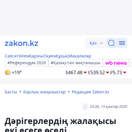
Қаз
Саясат
Әлем
Қаржы
Оқиға
Құқық
Мақалалар
#Референдум-2026
#Қазақстан мақтанышы
+19°
$
467.48
€
539.52
₽
5.73
Басты
Барлық жаңалықтар
Редакция Zakon.kz
23:26, 13 қаңтар 2020
Дәрігерлердің жалақысы
екі есеге өседі