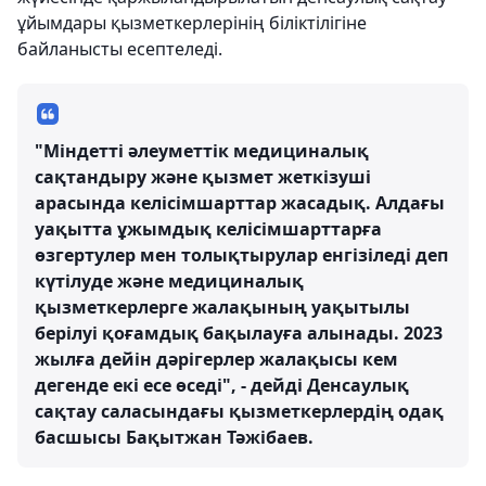
ұйымдары қызметкерлерінің біліктілігіне
байланысты есептеледі.
"Міндетті әлеуметтік медициналық
сақтандыру және қызмет жеткізуші
арасында келісімшарттар жасадық. Алдағы
уақытта ұжымдық келісімшарттарға
өзгертулер мен толықтырулар енгізіледі деп
күтілуде және медициналық
қызметкерлерге жалақының уақытылы
берілуі қоғамдық бақылауға алынады. 2023
жылға дейін дәрігерлер жалақысы кем
дегенде екі есе өседі", - дейді Денсаулық
сақтау саласындағы қызметкерлердің одақ
басшысы Бақытжан Тәжібаев.