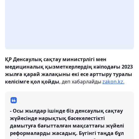
ҚР Денсаулық сақтау министрлігі мен
медициналық қызметкерлердің кәіподағы 2023
жылға қарай жалақыны екі есе арттыру туралы
келісімге қол қойды
, деп хабарлайды
zakon.kz.
- Осы жылдар ішінде біз денсаулық сақтау
жүйесінде нарықтық бәсекелестікті
дамытуға бағытталған мақсаттағы жүйелі
реформаларды жасадық. Бүгінгі таңда бұл