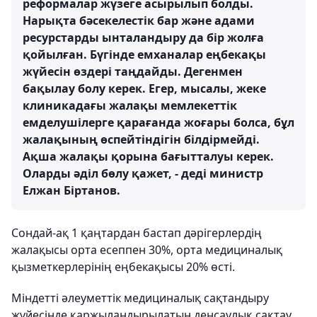
реформалар жүзеге асырылып болды.
Нарықта бәсекелестік бар және адами
ресурстарды ынталандыру да бір жолға
қойылған. Бүгінде емханалар еңбекақы
жүйесін өздері таңдайды. Дегенмен
бақылау болу керек. Егер, мысалы, жеке
клиникадағы жалақы мемлекеттік
емделушілерге қарағанда жоғары болса, бұл
жалақының өспейтіндігін білдірмейді.
Ақша жалақы қорына бағытталуы керек.
Оларды әділ бөлу қажет, - деді министр
Елжан Біртанов.
Сондай-ақ 1 қаңтардан бастап дәрігерлердің
жалақысы орта есеппен 30%, орта медициналық
қызметкерлерінің еңбекақысы 20% өсті.
Міндетті әлеуметтік медициналық сақтандыру
жүйесінде қаржыландырылатын денсаулық сақтау