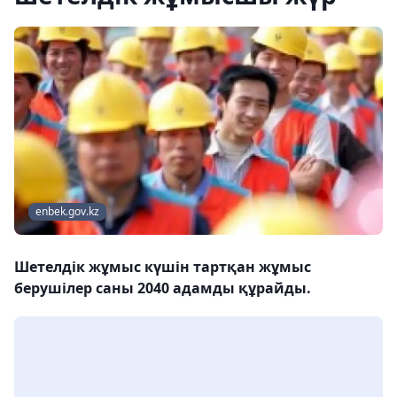
enbek.gov.kz
Шетелдік жұмыс күшін тартқан жұмыс
берушілер саны 2040 адамды құрайды.