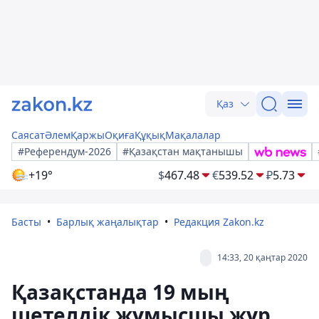
Қаз
Саясат
Әлем
Қаржы
Оқиға
Құқық
Мақалалар
#Референдум-2026
#Қазақстан мақтанышы
+19°
$
467.48
€
539.52
₽
5.73
Басты
Барлық жаңалықтар
Редакция Zakon.kz
14:33, 20 қаңтар 2020
Қазақстанда 19 мың
шетелдік жұмысшы жүр