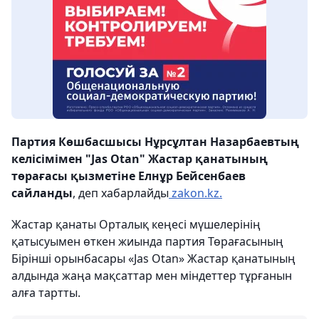
Партия Көшбасшысы Нұрсұлтан Назарбаевтың
келісімімен "Jas Otan" Жастар қанатының
төрағасы қызметіне Елнұр Бейсенбаев
сайланды
, деп хабарлайды
zakon.kz.
Жастар қанаты Орталық кеңесі мүшелерінің
қатысуымен өткен жиында партия Төрағасының
Бірінші орынбасары «Jas Otan» Жастар қанатының
алдында жаңа мақсаттар мен міндеттер тұрғанын
алға тартты.