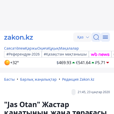
Қаз
Саясат
Әлем
Қаржы
Оқиға
Құқық
Мақалалар
#Референдум-2026
#Қазақстан мақтанышы
+32°
$
469.93
€
541.64
₽
5.71
Басты
Барлық жаңалықтар
Редакция Zakon.kz
21:45, 23 қаңтар 2020
"Jas Otan" Жастар
қанатының жаңа төрағасы