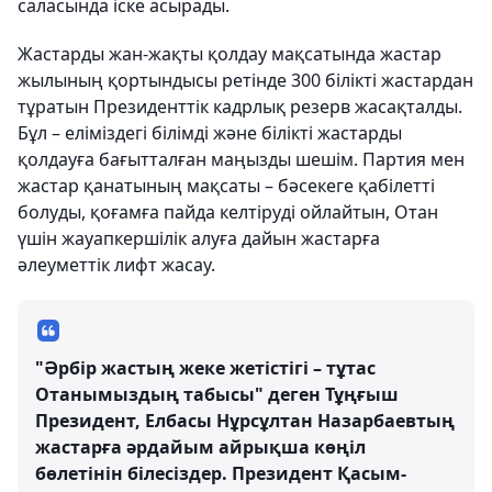
саласында іске асырады.
Жастарды жан-жақты қолдау мақсатында жастар
жылының қортындысы ретінде 300 білікті жастардан
тұратын Президенттік кадрлық резерв жасақталды.
Бұл – еліміздегі білімді және білікті жастарды
қолдауға бағытталған маңызды шешім. Партия мен
жастар қанатының мақсаты – бәсекеге қабілетті
болуды, қоғамға пайда келтіруді ойлайтын, Отан
үшін жауапкершілік алуға дайын жастарға
әлеуметтік лифт жасау.
"Әрбір жастың жеке жетістігі – тұтас
Отанымыздың табысы" деген Тұңғыш
Президент, Елбасы Нұрсұлтан Назарбаевтың
жастарға әрдайым айрықша көңіл
бөлетінін білесіздер. Президент Қасым-