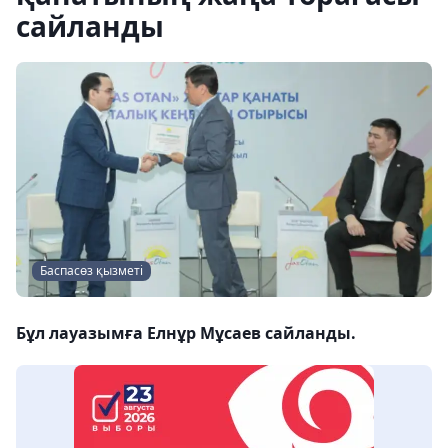
сайланды
Баспасөз қызметі
Бұл лауазымға Елнұр Мұсаев сайланды.