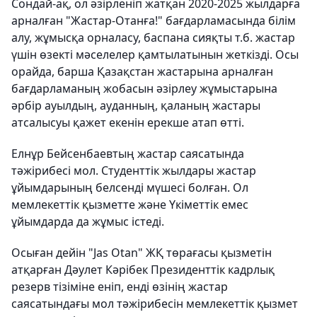
Сондай-ақ, ол әзірленіп жатқан 2020-2025 жылдарға
арналған "Жастар-Отанға!" бағдарламасында білім
алу, жұмысқа орналасу, баспана сияқты т.б. жастар
үшін өзекті мәселелер қамтылатынын жеткізді. Осы
орайда, барша Қазақстан жастарына арналған
бағдарламаның жобасын әзірлеу жұмыстарына
әрбір ауылдың, ауданның, қаланың жастары
атсалысуы қажет екенін ерекше атап өтті.
Елнұр Бейсенбаевтың жастар саясатында
тәжірибесі мол. Студенттік жылдары жастар
ұйымдарының белсенді мүшесі болған. Ол
мемлекеттік қызметте және Үкіметтік емес
ұйымдарда да жұмыс істеді.
Осыған дейін "Jas Otan" ЖҚ төрағасы қызметін
атқарған Дәулет Кәрібек Президенттік кадрлық
резерв тізіміне еніп, енді өзінің жастар
саясатындағы мол тәжірибесін мемлекеттік қызмет