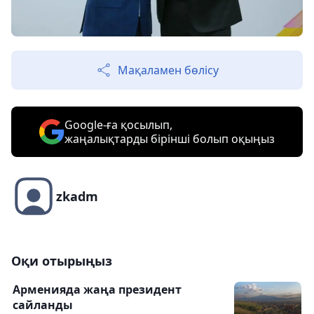
Мақаламен бөлісу
Google-ға қосылып,
жаңалықтарды бірінші болып оқыңыз
zkadm
Оқи отырыңыз
Арменияда жаңа президент
сайланды