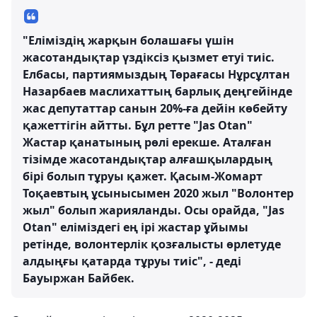
"Еліміздің жарқын болашағы үшін
жасотандықтар үздіксіз қызмет етуі тиіс.
Елбасы, партиямыздың Төрағасы Нұрсұлтан
Назарбаев маслихаттың барлық деңгейінде
жас депутаттар санын 20%-ға дейін көбейту
қажеттігін айтты. Бұл ретте "Jas Otan"
Жастар қанатының рөлі ерекше. Аталған
тізімде жасотандықтар алғашқылардың
бірі болып тұруы қажет. Қасым-Жомарт
Тоқаевтың ұсынысымен 2020 жыл "Волонтер
жыл" болып жарияланды. Осы орайда, "Jas
Otan" еліміздегі ең ірі жастар ұйымы
ретінде, волонтерлік қозғалысты өрлетуде
алдыңғы қатарда тұруы тиіс", - деді
Бауыржан Байбек.