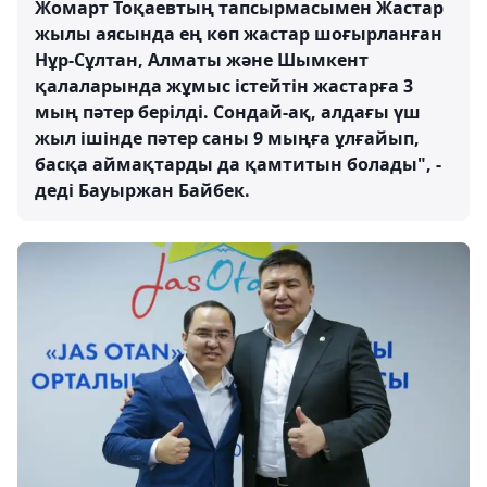
Жомарт Тоқаевтың тапсырмасымен Жастар
жылы аясында ең көп жастар шоғырланған
Нұр-Сұлтан, Алматы және Шымкент
қалаларында жұмыс істейтін жастарға 3
мың пәтер берілді. Сондай-ақ, алдағы үш
жыл ішінде пәтер саны 9 мыңға ұлғайып,
басқа аймақтарды да қамтитын болады", -
деді Бауыржан Байбек.