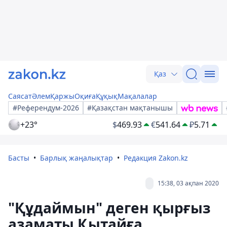
Қаз
Саясат
Әлем
Қаржы
Оқиға
Құқық
Мақалалар
#Референдум-2026
#Қазақстан мақтанышы
+23°
$
469.93
€
541.64
₽
5.71
Басты
Барлық жаңалықтар
Редакция Zakon.kz
15:38, 03 ақпан 2020
"Құдаймын" деген қырғыз
азаматы Қытайға