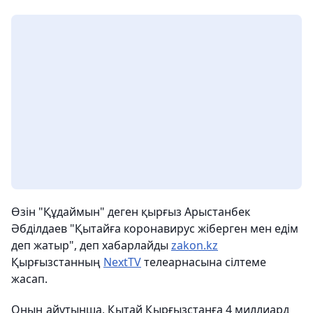
Өзін "Құдаймын" деген қырғыз Арыстанбек
Әбділдаев "Қытайға коронавирус жіберген мен едім
деп жатыр", деп хабарлайды
zakon.kz
Қырғызстанның
NextTV
телеарнасына сілтеме
жасап.
Оның айутынша, Қытай Қырғызстанға 4 миллиард