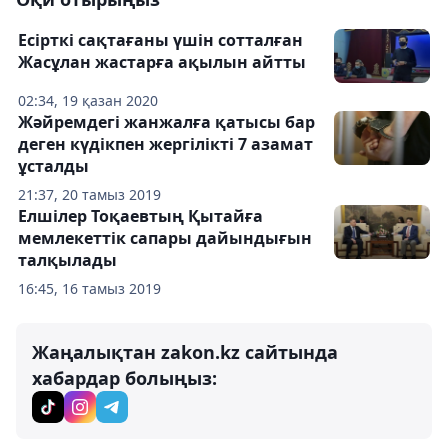
Есірткі сақтағаны үшін сотталған
Жасұлан жастарға ақылын айтты
02:34, 19 қазан 2020
Жәйремдегі жанжалға қатысы бар
деген күдікпен жергілікті 7 азамат
ұсталды
21:37, 20 тамыз 2019
Елшілер Тоқаевтың Қытайға
мемлекеттік сапары дайындығын
талқылады
16:45, 16 тамыз 2019
Жаңалықтан zakon.kz сайтында
хабардар болыңыз: