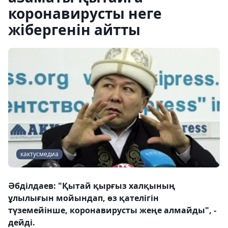
коронавирусты неге
жібергенін айтты
кактусмедиа
Әбділдаев: "Қытай қырғыз халқының
ұлылығын мойындап, өз қателігін
түземейінше, коронавирусты жеңе алмайды", -
дейді.