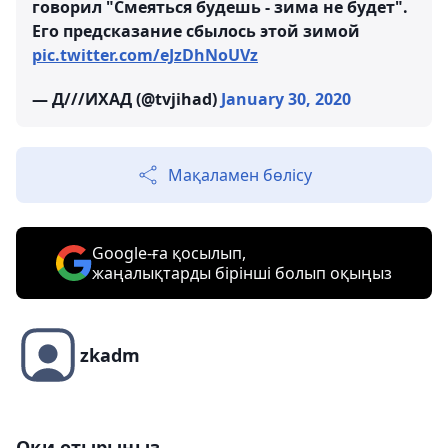
говорил "Смеяться будешь - зима не будет".
Его предсказание сбылось этой зимой
pic.twitter.com/eJzDhNoUVz
— Д///ИХАД (@tvjihad)
January 30, 2020
Мақаламен бөлісу
Google-ға қосылып,
жаңалықтарды бірінші болып оқыңыз
zkadm
Оқи отырыңыз