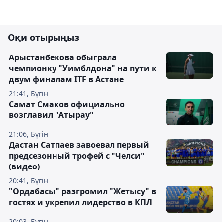
Оқи отырыңыз
Арыстанбекова обыграла
чемпионку "Уимблдона" на пути к
двум финалам ITF в Астане
21:41, Бүгін
Самат Смаков официально
возглавил "Атырау"
21:06, Бүгін
Дастан Сатпаев завоевал первый
предсезонный трофей с "Челси"
(видео)
20:41, Бүгін
"Ордабасы" разгромил "Жетысу" в
гостях и укрепил лидерство в КПЛ
20:03, Бүгін