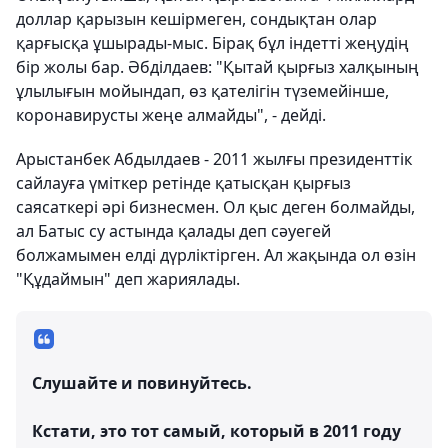
доллар қарызын кешірмеген, сондықтан олар
қарғысқа ұшырады-мыс. Бірақ бұл індетті жеңудің
бір жолы бар. Әбділдаев: "Қытай қырғыз халқының
ұлылығын мойындап, өз қателігін түземейінше,
коронавирусты жеңе алмайды", - дейді.
Арыстанбек Абдылдаев - 2011 жылғы президенттік
сайлауға үміткер ретінде қатысқан қырғыз
саясаткері әрі бизнесмен. Ол қыс деген болмайды,
ал Батыс су астында қалады деп сәуегей
болжамымен елді дүрліктірген. Ал жақында ол өзін
"Құдаймын" деп жариялады.
Слушайте и повинуйтесь.
Кстати, это тот самый, который в 2011 году