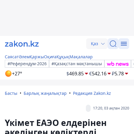
Қаз
Саясат
Әлем
Қаржы
Оқиға
Құқық
Мақалалар
#Референдум-2026
#Қазақстан мақтанышы
+27°
$
469.85
€
542.16
₽
5.78
Басты
Барлық жаңалықтар
Редакция Zakon.kz
17:20, 03 ақпан 2020
Үкімет ЕАЭО елдерінен
әкелінген көліктерді