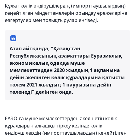
Құжат көлік өндірушілердің (импорттаушылардың)
кеңейтілген міндеттемелерін орындау ережелеріне
өзгертулер мен толықтырулар енгізеді.
Атап айтқанда, "Қазақстан
Республикасының азаматтары Еуразиялық
экономикалық одаққа мүше
мемлекеттерден 2020 жылдың 1 ақпанына
дейін әкелінген көлік құралдарына қатысты
төлем 2021 жылдың 1 наурызына дейін
төленеді" делінген онда.
ЕАЭО-ға мүше мемлекеттерден әкелінетін көлік
құралдарын алғашқы тіркеу кезінде көлік
өндірушілердің (импорттаушылардың) кеңейтілген