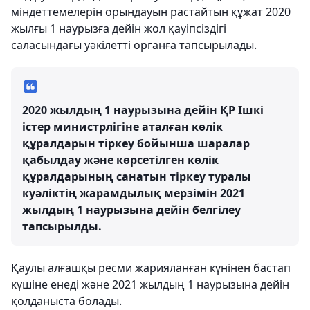
міндеттемелерін орындауын растайтын құжат 2020
жылғы 1 наурызға дейін жол қауіпсіздігі
саласындағы уәкілетті органға тапсырылады.
2020 жылдың 1 наурызына дейін ҚР Ішкі
істер министрлігіне аталған көлік
құралдарын тіркеу бойынша шаралар
қабылдау және көрсетілген көлік
құралдарының санатын тіркеу туралы
куәліктің жарамдылық мерзімін 2021
жылдың 1 наурызына дейін белгілеу
тапсырылды.
Қаулы алғашқы ресми жарияланған күнінен бастап
күшіне енеді және 2021 жылдың 1 наурызына дейін
қолданыста болады.