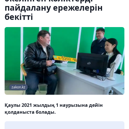
пайдалану ережелерін
бекітті
zakon.kz
Қаулы 2021 жылдың 1 наурызына дейін
қолданыста болады.