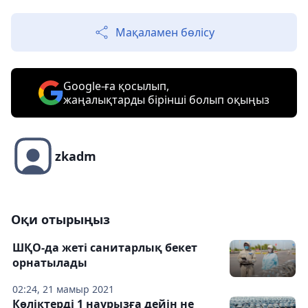
Мақаламен бөлісу
Google-ға қосылып,
жаңалықтарды бірінші болып оқыңыз
zkadm
Оқи отырыңыз
ШҚО-да жеті санитарлық бекет
орнатылады
02:24, 21 мамыр 2021
Көліктерді 1 наурызға дейін не