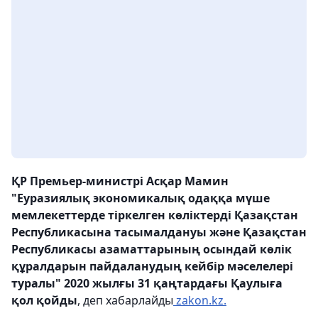
ҚР Премьер-министрі Асқар Мамин
"
Еуразиялық экономикалық одаққа мүше
мемлекеттерде тіркелген көліктерді
Қазақстан
Республикасына тасымалдануы және Қазақстан
Республикасы азаматтарының осындай көлік
құралдарын пайдаланудың кейбір мәселелері
туралы" 2020 жылғы 31 қаңтардағы Қаулыға
қол қойды
, деп хабарлайды
zakon.kz.